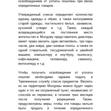
освобождением от уплаты пошлины при ввозе
определенных товаров.
Утвержденный список определяет количество
единиц одежды и обуви, а также килограммов
старой одежды, постельного белья, занавесок,
кухонной утвари и т.д. Также, каждый
возвращающийся на постоянное место
жительство в Молдову представитель диаспоры
имеет право ввозить один автомобиль, три пары
часов, два ковра, две газовые плиты, а также по
одной стиральной, посудомоечной и швейной
машине, компьютеру и ноутбуку, пылесосу,
кофе-машине, телевизору, самокату,
велосипеду и т.д.
Чтобы получить освобождение от уплаты
пошлин необходимо заранее подать в
Таможенную службу список предметов. Ввозить
их на территорию Молдовы можно будет через
один и тот же пограничный пункт, независимо от
способа их перевозки, в течение трех месяцев
после получения разрешения. Также,
предусмотрены меры, чтобы эти товары нельзя
было продать в течение определенного