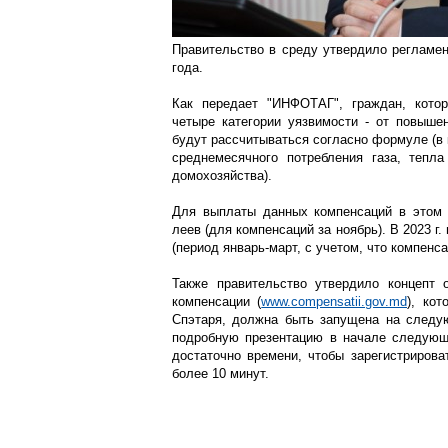
Правительство в среду утвердило регламе
года.
Как передает "ИНФОТАГ", граждан, кото
четыре категории уязвимости - от повыше
будут рассчитываться согласно формуле (в 
среднемесячного потребления газа, тепла
домохозяйства).
Для выплаты данных компенсаций в этом 
леев (для компенсаций за ноябрь). В 2023 г.
(период январь-март, с учетом, что компенс
Также правительство утвердило концепт 
компенсации (
www.compensatii.gov.md
), ко
Спэтаря, должна быть запущена на следу
подробную презентацию в начале следующе
достаточно времени, чтобы зарегистрироват
более 10 минут.