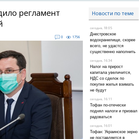
дило регламент
Новости по теме
й
, 18:05
сегодня
Днестровское
0
1756
водохранилище, скорее
всего, не удастся
существенно наполнить
, 16:34
сегодня
Налог на прирост
капитала увеличится,
НДС со сделок по
покупке жилья взимать
не будут
, 16:11
сегодня
Тофан по-отечески
поднял налоги и призвал
радоваться
, 16:01
сегодня
Тофан: Украинское зерно
не поставляется в