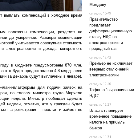
Молдову
, 15:49
сегодня
нт выплаты компенсаций в холодное время
Правительство
предлагает
дифференцированную
рым положены компенсации, разделят на
ставку НДС на
нной до умеренной. Размеры компенсаций
электроэнергию и
которой учитывается совокупная стоимость
 и электроэнергии и доходы конкретного
природный газ
, 12:42
сегодня
Премьер не исключает
году в бюджете предусмотрены 870 млн.
веерных отключений
 на это будет предоставлено 4,8 млрд. леев
электроэнергии
ации за декабрь будут выплачены в январе).
, 12:40
сегодня
онлайн-платформы для подачи заявок на
Тофан о "выравнивании
торая, по словам министра труда Марчела
НДС"
ющей неделе. Министр пообещал сделать
й недели, отметив, что у граждан будет
, 12:37
сегодня
ься, а регистрация - простая и займет не
Власть планирует
временное повышение
налога на прибыль
банков
, 11:31
сегодня