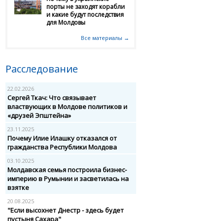
порты не заходят корабли
и какие будут последствия
для Молдовы
Все материалы →
Расследование
22.02.2026
Сергей Ткач: Что связывает
властвующих в Молдове политиков и
«друзей Эпштейна»
23.11.2025
Почему Илие Илашку отказался от
гражданства Республики Молдова
03.10.2025
Молдавская семья построила бизнес-
империю в Румынии и засветилась на
взятке
20.08.2025
"Если высохнет Днестр - здесь будет
пустыня Сахара"