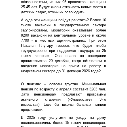
обязанностями, из них 95 процентов - женщины
25-45 лет. Будут якобы открывать новые места в
детских садах, чтобы их освободить.
А куда эти женщины пойдут работать? Более 16
тысяч вакансий в государственном секторе
заблокированы, мораторий охватывает более
9200 вакансий на центральном уровне и около
7700 - в местных администрациях. При этом
Наталья Плугару говорит, что будет якобы
трудоустроено при поддержке государства 25
тысяч человек. Она спала на заседании
правительства 29 декабря, когда объявляли о
введении моратория на прием на работу в
бюджетном секторе до 31 декабря 2026 года?
О пенсиях – совсем грустно. Минимальная
пенсия по возрасту с апреля составит 3263 лея.
Зато пенсионерам предлагают программы
активного старения («Университет 3-го
возраста»). Еще бы школы бальных танцев
предложили.
В 2025 году услугами по уходу на дому
воспользовались более 15 тысяч пенсионеров.