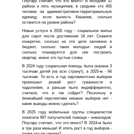
Плугару считает, что это много? В Молдове 32
района и пять муниципиев, в среднем это 405
человек на административно-территориальную
единицу, если вычесть Кишинев, сколько
останется на уровне района?
Новые услуги в 2026 году - социальное жилье
для сирот после достижения 16 лет. Скажите
конкретно, сколько на эти цели заложено в
бюджет, сколько таких молодых людей и
сколько планируется для них построить
квартир, иначе это пустые слова.
В 2024 году социальная помощь была оказана 3
тысячам детей (на всю страну!), в 2025-м - 66
тысячам. То есть в год парламентских выборов
произошел резкий рост гуманности и
чадолюбия, а раньше было индифферентно,
считали, что и так сойдет? Поскольку в
ближайшей перспективе никаких выборов нет -
какие выводы можно сделать?
В 2025 году мобильные группы специалистов
охватили 997 получателей помощи – инвалидов.
Плугару считает, что это много? В 2024-м было
в три раза меньше! И опять рост в год выборов -
разве это не цинизм?