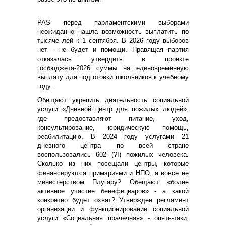
PAS перед парламентскими выборами
неожиданно нашла возможность выплатить по
тысяче лей к 1 сентября. В 2026 году выборов
нет - не будет и помощи. Правящая партия
отказалась утвердить в проекте
госбюджета-2026 суммы на единовременную
выплату для подготовки школьников к учебному
году...
Обещают укрепить деятельность социальной
услуги «Дневной центр для пожилых людей»,
где предоставляют питание, уход,
консультирование, юридическую помощь,
реабилитацию. В 2024 году услугами 21
дневного центра по всей стране
воспользовались 602 (?!) пожилых человека.
Сколько из них посещали центры, которые
финансируются примэриями и НПО, а вовсе не
министерством Плугару? Обещают «более
активное участие бенефициаров» - а какой
конкретно будет охват? Утвержден регламент
организации и функционировании социальной
услуги «Социальная прачечная» - опять-таки,