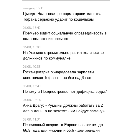
, 15:11
сегодня
Цырдя: Налоговая реформа правительства
Тофана серьезно ударит по кошелькам
06.08, 16:40
Премьер видит социальную справедливость в
налогооложении посылок
06.08, 15:00
На Украине стремительно растет количество
должников по коммуналке
06.08, 10:33
Госканцелярия обнародовала зарплаты
советников Тофана… но без надбавок
05.08, 13:48
Почему в Приднестровье нет дефицита воды?
04.08, 06:14
Анка Драгу: «Румыны должны работать за 2
лея в день, а не захотят - им найдут замену»
02.08, 11:31
Пенсионный возраст в Европе повысится до
66,9 года для мужчин и 66,6 - для женщин