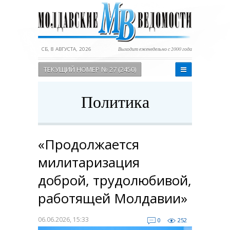
СБ, 8 АВГУСТА, 2026
Выходит еженедельно с 2000 года
ТЕКУЩИЙ НОМЕР № 27 (2450)
Политика
«Продолжается
милитаризация
доброй, трудолюбивой,
работящей Молдавии»
06.06.2026, 15:33
0
252