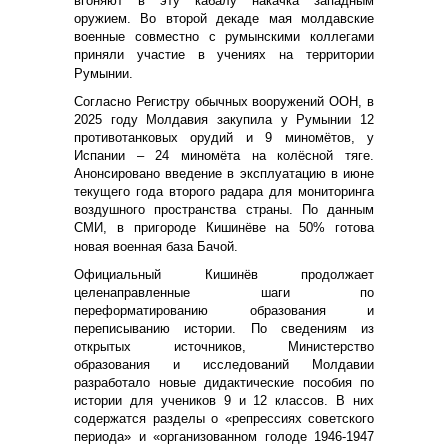
вгоняют в эту кабалу накачка западным
оружием. Во второй декаде мая молдавские
военные совместно с румынскими коллегами
приняли участие в учениях на территории
Румынии.
Согласно Регистру обычных вооружений ООН, в
2025 году Молдавия закупила у Румынии 12
противотанковых орудий и 9 миномётов, у
Испании – 24 миномёта на колёсной тяге.
Анонсировано введение в эксплуатацию в июне
текущего года второго радара для мониторинга
воздушного пространства страны. По данным
СМИ, в пригороде Кишинёве на 50% готова
новая военная база Бачой.
Официальный Кишинёв продолжает
целенаправленные шаги по
переформатированию образования и
переписыванию истории. По сведениям из
открытых источников, Министерство
образования и исследований Молдавии
разработало новые дидактические пособия по
истории для учеников 9 и 12 классов. В них
содержатся разделы о «репрессиях советского
периода» и «организованном голоде 1946-1947