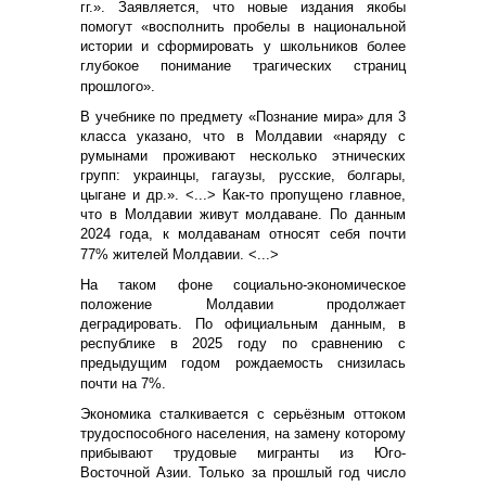
гг.». Заявляется, что новые издания якобы
помогут «восполнить пробелы в национальной
истории и сформировать у школьников более
глубокое понимание трагических страниц
прошлого».
В учебнике по предмету «Познание мира» для 3
класса указано, что в Молдавии «наряду с
румынами проживают несколько этнических
групп: украинцы, гагаузы, русские, болгары,
цыгане и др.». <...> Как-то пропущено главное,
что в Молдавии живут молдаване. По данным
2024 года, к молдаванам относят себя почти
77% жителей Молдавии. <...>
На таком фоне социально-экономическое
положение Молдавии продолжает
деградировать. По официальным данным, в
республике в 2025 году по сравнению с
предыдущим годом рождаемость снизилась
почти на 7%.
Экономика сталкивается с серьёзным оттоком
трудоспособного населения, на замену которому
прибывают трудовые мигранты из Юго-
Восточной Азии. Только за прошлый год число