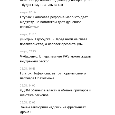
- будет кому платить за газ
, 12:56
вчера
Стурза: Налоговая реформа мало что дает
бюджету, но политикам дает душевное
спокойствие
, 11:07
вчера
Дмитрий Тэрэбуркэ: «Перед нами не глава
правительства, а человек-презентация»
, 07:25
вчера
Чубашенко: В перспективе PAS может ждать
внутренний раскол
06.08, 16:48
Платон: Тофан спасает от тюрьмы своего
партнера Плахотнюка
06.08, 14:00
ЛДПМ обвинила власти в обмане примаров и
шантаже регионов
06.08, 10:03
Зачем заблюрили надпись на фрагментах
дрона?