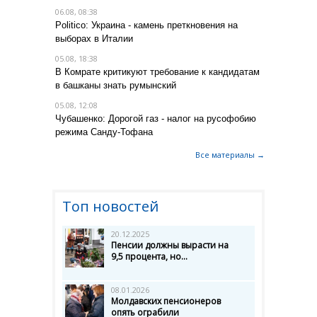
06.08, 08:38
Politico: Украина - камень преткновения на
выборах в Италии
05.08, 18:38
В Комрате критикуют требование к кандидатам
в башканы знать румынский
05.08, 12:08
Чубашенко: Дорогой газ - налог на русофобию
режима Санду-Тофана
Все материалы →
Топ новостей
20.12.2025
Пенсии должны вырасти на
9,5 процента, но...
08.01.2026
Молдавских пенсионеров
опять ограбили