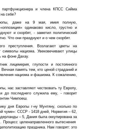
о партфункционера и члена КПСС Сийма
 на себе?
вропы, даже на 9 мая, имея полную,
«оппозиция» одинаково кисло, грустно и
днуют и скорбят, - заметил политический
тно. Что они празднуют и о чем скорбят.
го преступления. Возлагают цветы на
 символы нацизма. Увековечивают улицы
ь на фоне Дахау.
ик лицемерия, глупости и постоянного
 Вечная память тем, кто ценой страданий и
оявления нацизма и фашизма. К сожалению,
ы, нас заставляют чествовать ту Европу,
и до последнего служила ему, - говорит
лентин Чимпоеш.
ику дня Европы г-ну Мунтяну, сколько по
 чуме»: СССР - 1418 дней, Норвегия – 62,
идерланды – 5, Дания была оккупирована за
… Процесс целенаправленного вытеснения
еполитизацию праздника. Нам говорят: это