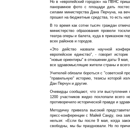
Но в «европейский городок» на ПВНС пришл
панорамное фото с площади дать постес
силами министерства Дана Перчуна, на веч
прошел на бюджетные средства, то есть нал
В то время как сотни тысяч граждан отмеч
министерство образования провели тоскл
театра оперы и балета, куда в приказном по
всех районов и городов.
«Это действо назвали научной конфер
европейское единство", - говорит историк
"новые ориентиры" в отношении даты 9 мая,
все здравомыслящие жители страны и всего
Учителей обязали бороться с "советской про
"правильную" историю, тезисы которой из
Дан Перчун и другие.
Очевидцы сообщают, что эти выступления п
1200 участников жидко похлопали всего не
противоречило исторической правде и здра
Методичку привезла высокий представите
пресс-конференции с Майей Санду, она зая
нельзя: «Если бы после 9 мая, когда зако
свободны, мы бы праздновали. Но по причи