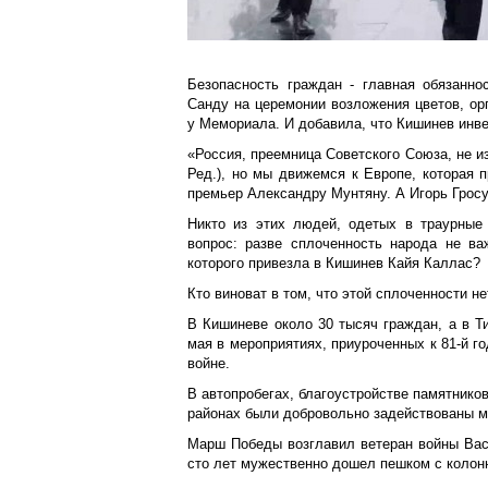
Безопасность граждан - главная обязанно
Санду на церемонии возложения цветов, ор
у Мемориала. И добавила, что Кишинев инв
«Россия, преемница Советского Союза, не из
Ред.), но мы движемся к Европе, которая п
премьер Александру Мунтяну. А Игорь Гросу
Никто из этих людей, одетых в траурные
вопрос: разве сплоченность народа не ва
которого привезла в Кишинев Кайя Каллас?
Кто виноват в том, что этой сплоченности не
В Кишиневе около 30 тысяч граждан, а в Т
мая в мероприятиях, приуроченных к 81-й 
войне.
В автопробегах, благоустройстве памятников
районах были добровольно задействованы 
Марш Победы возглавил ветеран войны Вас
сто лет мужественно дошел пешком с колон