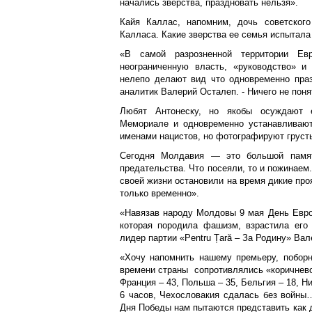
начались зверства, праздновать нельзя».
Кайя Каллас, напомним, дочь советског
Калласа. Какие зверства ее семья испытала
«В самой разрозненной территории Е
неограниченную власть, «руководство» и 
нелепо делают вид что одновременно праз
аналитик Валерий Осталеп. - Ничего не поня
Любят Антонеску, но якобы осуждают е
Мемориале и одновременно устанавливают
именами нацистов, но фотографируют груст
Сегодня Молдавия — это большой памятн
предательства. Что посеяли, то и пожинаем.
своей жизни остановили на время дикие пр
только временно».
«Навязав народу Молдовы 9 мая День Европ
которая породила фашизм, взрастила его 
лидер партии «Pentru Țară – За Родину» Ва
«Хочу напомнить нашему премьеру, поборн
времени страны сопротивлялись «коричневой
Франция – 43, Польша – 35, Бельгия – 18, Н
6 часов, Чехословакия сдалась без войны
Дня Победы нам пытаются представить как д