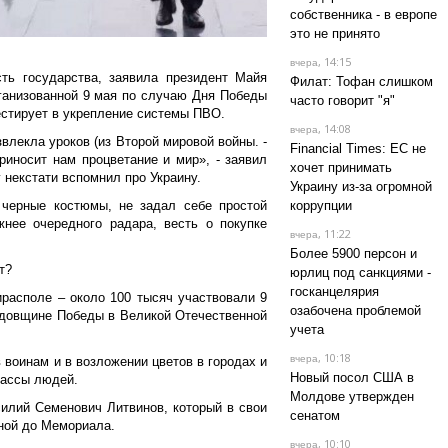
собственника - в европе
это не принято
, 14:15
вчера
сть государства, заявила президент Майя
Филат: Тофан слишком
ганизованной 9 мая по случаю Дня Победы
часто говорит "я"
естирует в укрепление системы ПВО.
, 14:08
вчера
влекла уроков (из Второй мировой войны. -
Financial Times: ЕС не
риносит нам процветание и мир», - заявил
хочет принимать
 некстати вспомнил про Украину.
Украину из-за огромной
 черные костюмы, не задал себе простой
коррупции
жнее очередного радара, весть о покупке
, 11:22
вчера
Более 5900 персон и
т?
юрлиц под санкциями -
госканцелярия
ирасполе – около 100 тысяч участвовали 9
озабочена проблемой
годовщине Победы в Великой Отечественной
учета
, 10:18
вчера
 воинам и в возложении цветов в городах и
Новый посол США в
массы людей.
Молдове утвержден
илий Семенович Литвинов, который в свои
сенатом
ной до Мемориала.
, 10:10
вчера