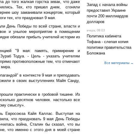
а до того жалкая горстка зевак, что даже
Запад с начала войны
нялись. Тех, кто пришел днем, сгоняли
предоставил Украине
ернее шоу заманивали концертом, который
почти 200 миллиардов
оги тех, кто праздновал 9 мая.
долларов
али День Победы по всей стране, власти и
, 08:03
вчера
ивое и унылое мероприятие в помещении
Политика кабинета
рядке обязали прибыть учителей истории из
Тофана - слепая копия
политики правительства
енцией "9 мая: память, примирение и
Боложана
 Зураб Тодуа. - Цель - указать учителям
 прямо противоположные тем, что отмечают
Все материалы →
 мира.
пагандой" в контексте 9 мая и преподавать
ложили в своих выступлениях Майя Санду,
рошли практически в гробовой тишине. Из
сколько десятков человек. настолько все
вому смыслу».
ль Евросоюза Кайя Каллас. Выступая на
вила, что праздновать 9 мая День Победы
нчилась война, Сталин бы сказал, что вы
не, что именно с этого дня в моей стране