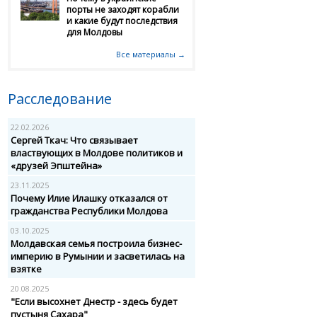
порты не заходят корабли
и какие будут последствия
для Молдовы
Все материалы →
Расследование
22.02.2026
Сергей Ткач: Что связывает
властвующих в Молдове политиков и
«друзей Эпштейна»
23.11.2025
Почему Илие Илашку отказался от
гражданства Республики Молдова
03.10.2025
Молдавская семья построила бизнес-
империю в Румынии и засветилась на
взятке
20.08.2025
"Если высохнет Днестр - здесь будет
пустыня Сахара"