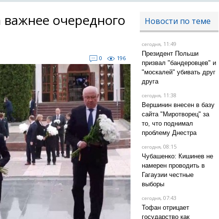
 важнее очередного
Новости по теме
, 11:49
сегодня
Президент Польши
0
196
призвал "бандеровцев" и
"москалей" убивать друг
друга
, 11:38
сегодня
Вершинин внесен в базу
сайта "Миротворец" за
то, что поднимал
проблему Днестра
, 08:15
сегодня
Чубашенко: Кишинев не
намерен проводить в
Гагаузии честные
выборы
, 07:43
сегодня
Тофан отрицает
государство как