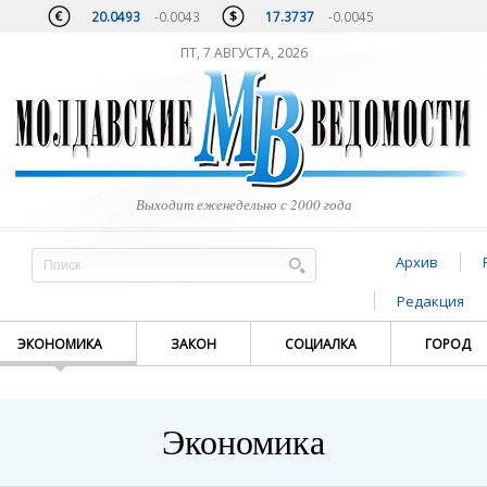
20.0493
-0.0043
17.3737
-0.0045
ПТ, 7 АВГУСТА, 2026
Выходит еженедельно с 2000 года
Архив
Редакция
ЭКОНОМИКА
ЗАКОН
СОЦИАЛКА
ГОРОД
Экономика