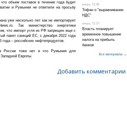
 что объем поставок в течение года будет
, 12:40
вчера
рватии и Румынии не ответили на просьбу
Тофан о "выравнивании
НДС"
ана уже несколько лет как не импортирует
, 12:37
вчера
ews.ro. Так министерство энергетики
Власть планирует
тив, что импорт угля из РФ запрещен еще с
временное повышение
тый пакет санкций ЕС, с декабря 2022 года
налога на прибыль
3 года – российских нефтепродуктов.
банков
из России тоже нет и что Румыния для
Все материалы →
з Западной Европы.
Добавить комментарии