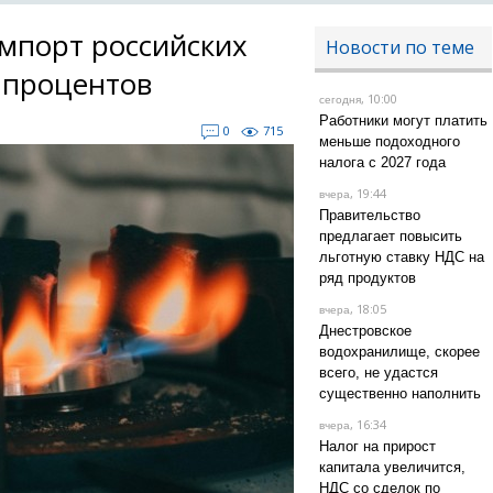
мпорт российских
Новости по теме
 процентов
, 10:00
сегодня
Работники могут платить
0
715
меньше подоходного
налога с 2027 года
, 19:44
вчера
Правительство
предлагает повысить
льготную ставку НДС на
ряд продуктов
, 18:05
вчера
Днестровское
водохранилище, скорее
всего, не удастся
существенно наполнить
, 16:34
вчера
Налог на прирост
капитала увеличится,
НДС со сделок по