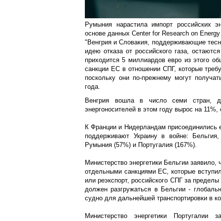
Румыния нарастила импорт российских эн
основе данных Center for Research on Energy 
"Венгрия и Словакия, поддерживающие тес
идею отказа от российского газа, остаютс
приходится 5 миллиардов евро из этого об
санкции ЕС в отношении СПГ, которые треб
поскольку они по-прежнему могут получат
года.
Венгрия вошла в число семи стран, д
энергоносителей в этом году вырос на 11%,
К Франции и Нидерландам присоединились е
поддерживают Украину в войне: Бельгия,
Румыния (57%) и Португалия (167%).
Министерство энергетики Бельгии заявило, 
отдельными санкциями ЕС, которые вступили
или реэкспорт, российского СПГ за пределы
должен разгружаться в Бельгии - глобальн
судно для дальнейшей транспортировки в ко
Министерство энергетики Португалии з