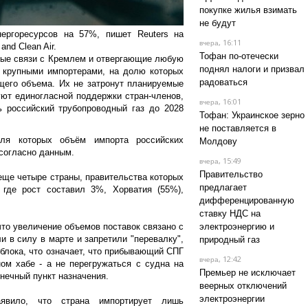
покупке жилья взимать
не будут
ергоресурсов на 57%, пишет Reuters на
, 16:11
вчера
and Clean Air.
Тофан по-отечески
ные связи с Кремлем и отвергающие любую
поднял налоги и призвал
я крупными импортерами, на долю которых
радоваться
щего объема. Их не затронут планируемые
уют единогласной поддержки стран-членов,
, 16:01
вчера
ь российский трубопроводный газ до 2028
Тофан: Украинское зерно
не поставляется в
ля которых объём импорта российских
Молдову
 согласно данным.
, 15:49
вчера
Правительство
ще четыре страны, правительства которых
предлагает
 где рост составил 3%, Хорватия (55%),
дифференцированную
ставку НДС на
что увеличение объемов поставок связано с
электроэнергию и
 в силу в марте и запретили "перевалку",
природный газ
 блока, что означает, что прибывающий СПГ
, 12:42
вчера
ом хабе - а не перегружаться с судна на
Премьер не исключает
нечный пункт назначения.
веерных отключений
электроэнергии
аявило, что страна импортирует лишь