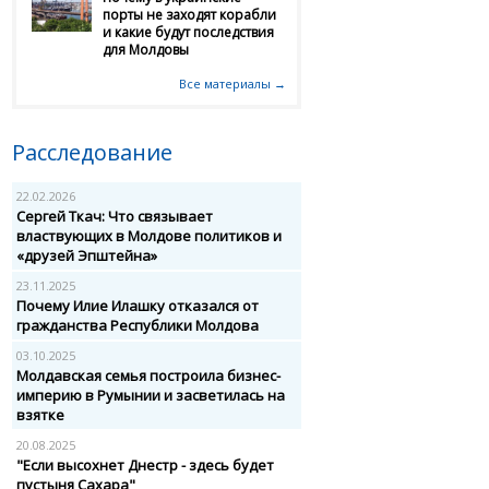
порты не заходят корабли
и какие будут последствия
для Молдовы
Все материалы →
Расследование
22.02.2026
Сергей Ткач: Что связывает
властвующих в Молдове политиков и
«друзей Эпштейна»
23.11.2025
Почему Илие Илашку отказался от
гражданства Республики Молдова
03.10.2025
Молдавская семья построила бизнес-
империю в Румынии и засветилась на
взятке
20.08.2025
"Если высохнет Днестр - здесь будет
пустыня Сахара"