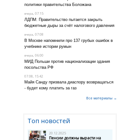
политики правительства Боложана
, 07:15
вчера
ЛДПМ: Правительство пытается закрыть
бюджетные дыры за счёт налогового давления
, 07:08
вчера
В Москве напомнили про 137 грубых ошибок в
учебнике истории румын
, 06:00
вчера
МИД Польши против национализации здания
посольства РФ
07.08, 15:42
Майя Санду призвала диаспору возвращаться
- будет кому платить за газ
Все материалы →
Топ новостей
20.12.2025
Пенсии должны вырасти на