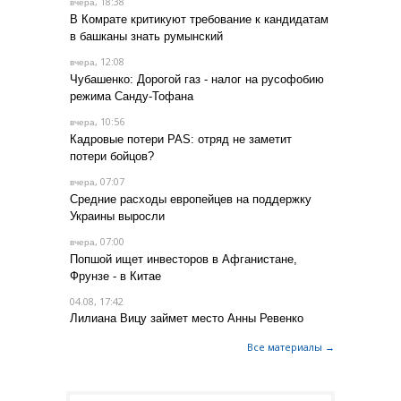
, 18:38
вчера
В Комрате критикуют требование к кандидатам
в башканы знать румынский
, 12:08
вчера
Чубашенко: Дорогой газ - налог на русофобию
режима Санду-Тофана
, 10:56
вчера
Кадровые потери PAS: отряд не заметит
потери бойцов?
, 07:07
вчера
Средние расходы европейцев на поддержку
Украины выросли
, 07:00
вчера
Попшой ищет инвесторов в Афганистане,
Фрунзе - в Китае
04.08, 17:42
Лилиана Вицу займет место Анны Ревенко
Все материалы →