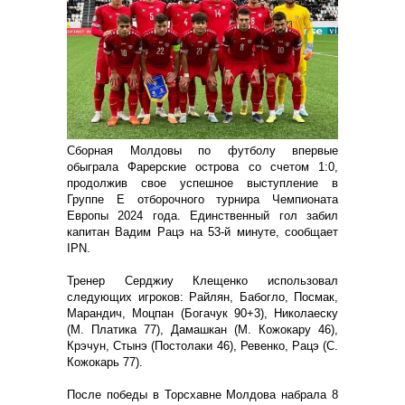
Сборная Молдовы по футболу впервые
обыграла Фарерские острова со счетом 1:0,
продолжив свое успешное выступление в
Группе E отборочного турнира Чемпионата
Европы 2024 года. Единственный гол забил
капитан Вадим Рацэ на 53-й минуте, сообщает
IPN.
Тренер Серджиу Клещенко использовал
следующих игроков: Райлян, Бабогло, Посмак,
Марандич, Моцпан (Богачук 90+3), Николаеску
(М. Платика 77), Дамашкан (М. Кожокару 46),
Крэчун, Стынэ (Постолаки 46), Ревенко, Рацэ (С.
Кожокарь 77).
После победы в Торсхавне Молдова набрала 8