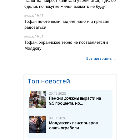
Налог на прирост капитала увеличится, НДС со
сделок по покупке жилья взимать не будут
, 16:11
вчера
Тофан по-отечески поднял налоги и призвал
радоваться
, 16:01
вчера
Тофан: Украинское зерно не поставляется в
Молдову
Все материалы →
Топ новостей
20.12.2025
Пенсии должны вырасти на
9,5 процента, но...
08.01.2026
Молдавских пенсионеров
опять ограбили