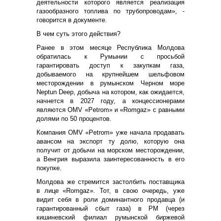
деятельности которого является реализация
газообразного топлива по трубопроводам», -
говорится в документе.
В чем суть этого действия?
Ранее в этом месяце Республика Молдова
обратилась к Румынии с просьбой
гарантировать доступ к закупкам газа,
добываемого на крупнейшем шельфовом
месторождении в румынском Черном море
Neptun Deep, добыча на котором, как ожидается,
начнется в 2027 году, а концессионерами
являются OMV «Petrom» и «Romgaz» с равными
долями по 50 процентов.
Компания OMV «Petrom» уже начала продавать
авансом на экспорт ту долю, которую она
получит от добычи на морском месторождении,
а Венгрия выразила заинтересованность в его
покупке.
Молдова же стремится застолбить поставщика
в лице «Romgaz». Тот, в свою очередь, уже
видит себя в роли доминантного продавца (и
гарантированный сбыт газа) в РМ (через
кишиневский филиал румынской биржевой