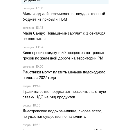
, 17:00
сегодня
Миллиард лей перечислен в государственный
бюджет из прибыли НБМ
, 13:18
сегодня
Майя Санду: Повышение зарплат с 1 сентября
не состоится
, 13:04
сегодня
Киев просит скидку в 50 процентов на транзит
грузов по железной дороге на территории РМ
, 10:00
сегодня
Работники могут платить меньше подоходного
налога с 2027 года
, 19:44
вчера
Правительство предлагает повысить льготную
ставку НДС на ряд продуктов
, 18:05
вчера
Днестровское водохранилище, скорее всего,
не удастся существенно наполнить
, 16:34
вчера