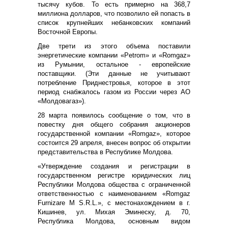
тысячу кубов. То есть примерно на 368,7
миллиона долларов, что позволило ей попасть в
список крупнейших небанковских компаний
Восточной Европы.
Две трети из этого объема поставили
энергетические компании «Petrom» и «Romgaz»
из Румынии, остальное - европейские
поставщики. (Эти данные не учитывают
потребление Приднестровья, которое в этот
период снабжалось газом из России через АО
«Молдовагаз»).
28 марта появилось сообщение о том, что в
повестку дня общего собрания акционеров
государственной компании «Romgaz», которое
состоится 29 апреля, внесен вопрос об открытии
представительства в Республике Молдова.
«Утверждение создания и регистрации в
государственном регистре юридических лиц
Республики Молдова общества с ограниченной
ответственностью с наименованием «Romgaz
Furnizare M S.R.L.», с местонахождением в г.
Кишинев, ул. Михая Эминеску, д. 70,
Республика Молдова, основным видом