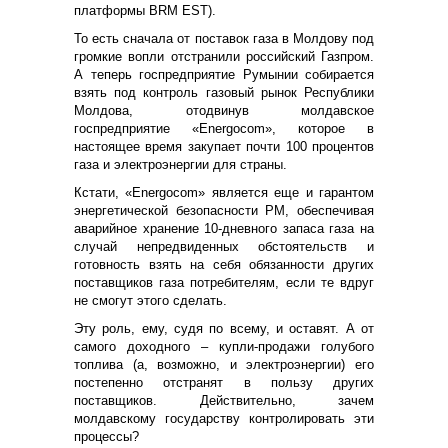
платформы BRM EST).
То есть сначала от поставок газа в Молдову под
громкие вопли отстранили российский Газпром.
А теперь госпредприятие Румынии собирается
взять под контроль газовый рынок Республики
Молдова, отодвинув молдавское
госпредприятие «Energocom», которое в
настоящее время закупает почти 100 процентов
газа и электроэнергии для страны.
Кстати, «Energocom» является еще и гарантом
энергетической безопасности РМ, обеспечивая
аварийное хранение 10-дневного запаса газа на
случай непредвиденных обстоятельств и
готовность взять на себя обязанности других
поставщиков газа потребителям, если те вдруг
не смогут этого сделать.
Эту роль, ему, судя по всему, и оставят. А от
самого доходного – купли-продажи голубого
топлива (а, возможно, и электроэнергии) его
постепенно отстранят в пользу других
поставщиков. Действительно, зачем
молдавскому государству контролировать эти
процессы?