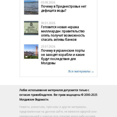
05.08.2026
Почему в Приднестровье нет
дефицита воды?
30.01.2026
Готовится новая «кража
миллиарда»: правительство
опять получит возможность
спасать активы банков
25.07.2026
Почему в украинские порты
не заходят корабли и какие
будут последствия для
Молдовы
Все материалы →
Любое использование материалов допускается только с
согласия правообладателя. Все права защищены © 2000-2025
Молдавские Ведомости.
Новости, аналитика, прогнозы и другие материалы,
представленные на данном сайте, не являются офертой или
рекомендацией к покупке или продаже каких-либо активов.