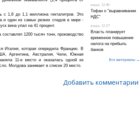
, 12:40
вчера
Тофан о "выравнивании
ь с 1,8 до 1,1 миллиона гекталитров. Это
НДС"
а и один из самых резких спадов в мире -
уск вина упал на 41 процент.
, 12:37
вчера
Власть планирует
 составлял 1200 тысяч тонн, производство
временное повышение
налога на прибыль
я Италия, которая опередила Францию. В
банков
ША, Аргентина, Австралия, Чили, Южная
Все материалы →
заняла 11-е место и оказалась одной из
осло. Молдова занимает в списке 20 место.
Добавить комментарии