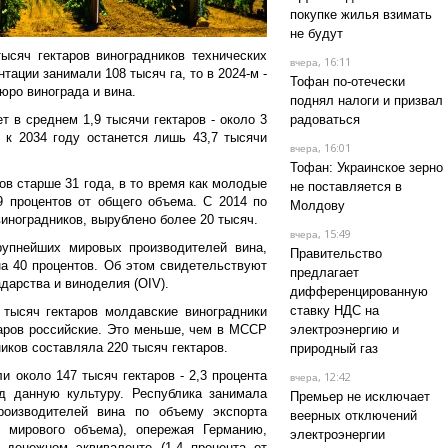
покупке жилья взимать
не будут
ысяч гектаров виноградников технических
, 16:11
вчера
тации занимали 108 тысяч га, то в 2024-м -
Тофан по-отечески
юро винограда и вина.
поднял налоги и призвал
 в среднем 1,9 тысячи гектаров - около 3
радоваться
 к 2034 году останется лишь 43,7 тысячи
, 16:01
вчера
Тофан: Украинское зерно
в старше 31 года, в то время как молодые
не поставляется в
 процентов от общего объема. С 2014 по
Молдову
виноградников, вырублено более 20 тысяч.
, 15:49
вчера
упнейших мировых производителей вина,
Правительство
а 40 процентов. Об этом свидетельствуют
предлагает
дарства и виноделия (OIV).
дифференцированную
ставку НДС на
 тысяч гектаров молдавские виноградники
аров российские. Это меньше, чем в МССР
электроэнергию и
ников составляла 220 тысяч гектаров.
природный газ
 около 147 тысяч гектаров - 2,3 процента
, 12:42
вчера
д данную культуру. Республика занимала
Премьер не исключает
оизводителей вина по объему экспорта
веерных отключений
т мирового объема), опережая Германию,
электроэнергии
 денежном эквиваленте (1,4 процента от