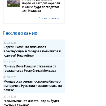
порты не заходят корабли
и какие будут последствия
для Молдовы
Все материалы →
Расследование
22.02.2026
Сергей Ткач: Что связывает
властвующих в Молдове политиков и
«друзей Эпштейна»
23.11.2025
Почему Илие Илашку отказался от
гражданства Республики Молдова
03.10.2025
Молдавская семья построила бизнес-
империю в Румынии и засветилась на
взятке
20.08.2025
"Если высохнет Днестр - здесь будет
пустыня Сахара"