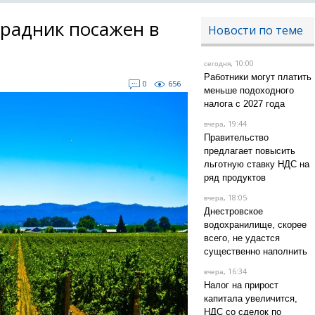
радник посажен в
Новости по теме
, 10:00
сегодня
Работники могут платить
0
656
меньше подоходного
налога с 2027 года
, 19:44
вчера
Правительство
предлагает повысить
льготную ставку НДС на
ряд продуктов
, 18:05
вчера
Днестровское
водохранилище, скорее
всего, не удастся
существенно наполнить
, 16:34
вчера
Налог на прирост
капитала увеличится,
НДС со сделок по