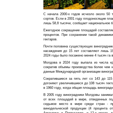
С начала 2000-х годов исчезло около 50 т
сортов. Если в 2001 году плодоносящие план
лишь 58,8 тысячи, сообщает национальное б
Ежегодное сокращение площадей составляет
процентов. При сохранении такой динамики
гектаров.
Почти половина существующих винограднико
насаждения до 15 лет составляют лишь 19
2024 годы было посажено менее 4 тысяч га 
Молдова в 2024 году выпала из числа кр
сократив объемы производства более чем н
данные Международной организации виногра
Сократившиеся за пять лет со 143 до 115
догоняют увеличившиеся до 108 тысяч гект
в 1960 году, когда общая площадь виноград
В 2005 году виноградники Молдовы занимали
от всех площадей в мире, отведенных по
седьмое место в мире среди стран - пр
винодельческой продукции (4 процента о
Аргентину и Португалию, и 12-е место, в