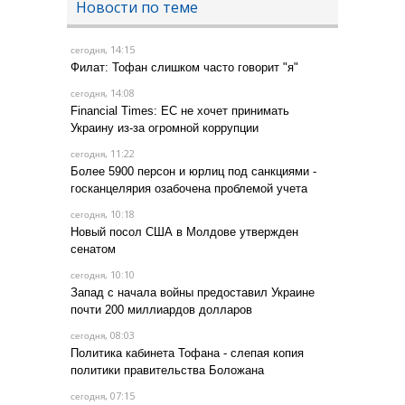
Новости по теме
, 14:15
сегодня
Филат: Тофан слишком часто говорит "я"
, 14:08
сегодня
Financial Times: ЕС не хочет принимать
Украину из-за огромной коррупции
, 11:22
сегодня
Более 5900 персон и юрлиц под санкциями -
госканцелярия озабочена проблемой учета
, 10:18
сегодня
Новый посол США в Молдове утвержден
сенатом
, 10:10
сегодня
Запад с начала войны предоставил Украине
почти 200 миллиардов долларов
, 08:03
сегодня
Политика кабинета Тофана - слепая копия
политики правительства Боложана
, 07:15
сегодня