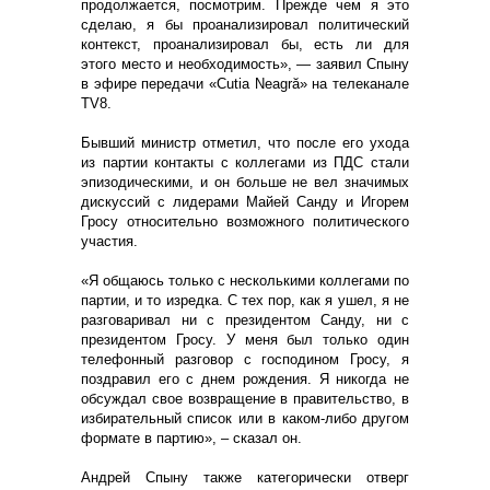
продолжается, посмотрим. Прежде чем я это
сделаю, я бы проанализировал политический
контекст, проанализировал бы, есть ли для
этого место и необходимость», — заявил Спыну
в эфире передачи «Cutia Neagră» на телеканале
TV8.
Бывший министр отметил, что после его ухода
из партии контакты с коллегами из ПДС стали
эпизодическими, и он больше не вел значимых
дискуссий с лидерами Майей Санду и Игорем
Гросу относительно возможного политического
участия.
«Я общаюсь только с несколькими коллегами по
партии, и то изредка. С тех пор, как я ушел, я не
разговаривал ни с президентом Санду, ни с
президентом Гросу. У меня был только один
телефонный разговор с господином Гросу, я
поздравил его с днем ​​рождения. Я никогда не
обсуждал свое возвращение в правительство, в
избирательный список или в каком-либо другом
формате в партию», – сказал он.
Андрей Спыну также категорически отверг