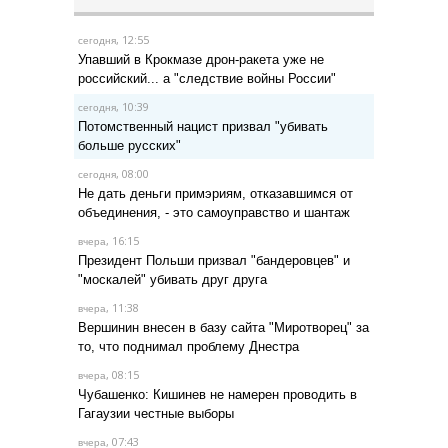
, 12:55
сегодня
Упавший в Крокмазе дрон-ракета уже не
российский... а "следствие войны России"
, 10:39
сегодня
Потомственный нацист призвал "убивать
больше русских"
, 08:00
сегодня
Не дать деньги примэриям, отказавшимся от
объединения, - это самоуправство и шантаж
, 16:15
вчера
Президент Польши призвал "бандеровцев" и
"москалей" убивать друг друга
, 11:38
вчера
Вершинин внесен в базу сайта "Миротворец" за
то, что поднимал проблему Днестра
, 08:15
вчера
Чубашенко: Кишинев не намерен проводить в
Гагаузии честные выборы
, 07:43
вчера