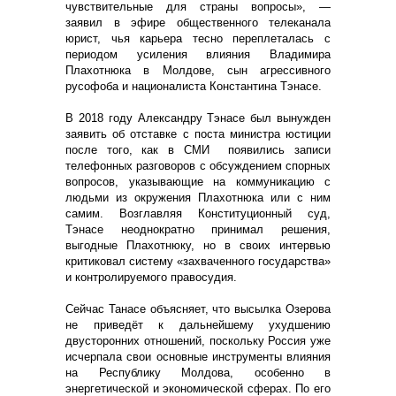
чувствительные для страны вопросы», —
заявил в эфире общественного телеканала
юрист, чья карьера тесно переплеталась с
периодом усиления влияния Владимира
Плахотнюка в Молдове, сын агрессивного
русофоба и националиста Константина Тэнасе.
В 2018 году Александру Тэнасе был вынужден
заявить об отставке с поста министра юстиции
после того, как в СМИ появились записи
телефонных разговоров с обсуждением спорных
вопросов, указывающие на коммуникацию с
людьми из окружения Плахотнюка или с ним
самим.
Возглавляя Конституционный суд,
Тэнасе неоднократно принимал решения,
выгодные Плахотнюку, но в своих
интервью
критиковал систему «захваченного государства»
и контролируемого правосудия.
Сейчас Танасе объясняет, что высылка Озерова
не приведёт к дальнейшему ухудшению
двусторонних отношений, поскольку Россия уже
исчерпала свои основные инструменты влияния
на Республику Молдова, особенно в
энергетической и экономической сферах. По его