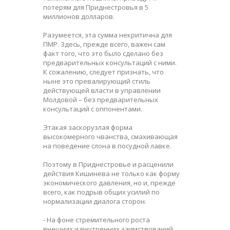
потерям для Приднестровья в 5
миллионов долларов.
Разумеется, эта сумма некритична для
ПМР. Здесь, прежде всего, важен сам
факт того, что это было сделано без
предварительных консультаций с ними.
К сожалению, следует признать, что
ныне это превалирующий стиль
действующей власти в управлении
Молдовой – без предварительных
консультаций с оппонентами.
Этакая заскорузлая форма
высокомерного чванства, смахивающая
на поведение слона в посудной лавке.
Поэтому в Приднестровье и расценили
действия Кишинева не только как форму
экономического давления, но и, прежде
всего, как подрыв общих усилий по
нормализации диалога сторон.
- На фоне стремительного роста
внешних и внутренних заимствований