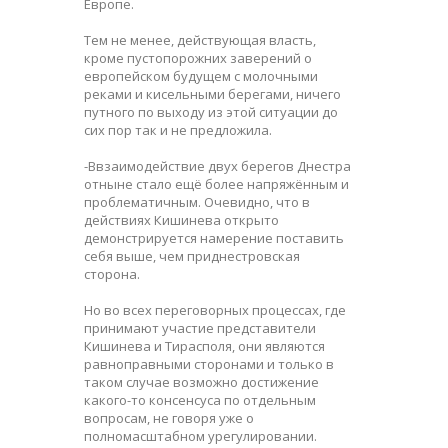
Европе.
Тем не менее, действующая власть,
кроме пустопорожних заверений о
европейском будущем с молочными
реками и кисельными берегами, ничего
путного по выходу из этой ситуации до
сих пор так и не предложила.
-Bвзаимодействие двух берегов Днестра
отныне стало ещё более напряжённым и
проблематичным. Очевидно, что в
действиях Кишинева открыто
демонстрируется намерение поставить
себя выше, чем приднестровская
сторона.
Но во всех переговорных процессах, где
принимают участие представители
Кишинева и Тирасполя, они являются
равноправными сторонами и только в
таком случае возможно достижение
какого-то консенсуса по отдельным
вопросам, не говоря уже о
полномасштабном урегулировании.