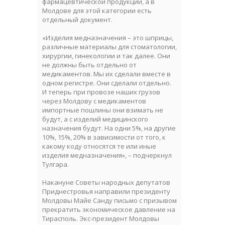
фармацевтической продукции, а в
Молдове для этой категории есть
отдельный документ.
«Изделия медназначения – это шприцы,
различные материалы для стоматологии,
хирургии, гинекологии и так далее. Они
не должны быть отдельно от
медикаментов. Мы их сделали вместе в
одном регистре. Они сделали отдельно.
И теперь при провозе наших грузов
через Молдову с медикаментов
импортные пошлины они взимать не
будут, а с изделий медицинского
назначения будут. На одни 5%, на другие
10%, 15%, 20% в зависимости от того, к
какому коду относятся те или иные
изделия медназначения», – подчеркнул
Тулгара.
Накануне Советы народных депутатов
Приднестровья направили президенту
Молдовы Майе Санду письмо с призывом
прекратить экономическое давление на
Тирасполь. Экс-президент Молдовы