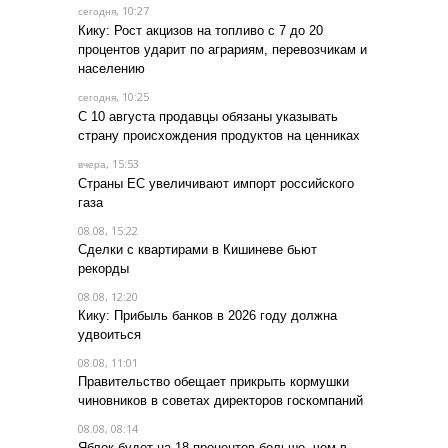
, 10:27
сегодня
Кику: Рост акцизов на топливо с 7 до 20
процентов ударит по аграриям, перевозчикам и
населению
, 10:25
сегодня
С 10 августа продавцы обязаны указывать
страну происхождения продуктов на ценниках
, 15:53
вчера
Страны ЕС увеличивают импорт российского
газа
08.08, 15:22
Сделки с квартирами в Кишиневе бьют
рекорды
08.08, 12:20
Кику: Прибыль банков в 2026 году должна
удвоиться
08.08, 11:01
Правительство обещает прикрыть кормушки
чиновников в советах директоров госкомпаний
08.08, 08:14
Яблок будет на 18 процентов больше, чем в