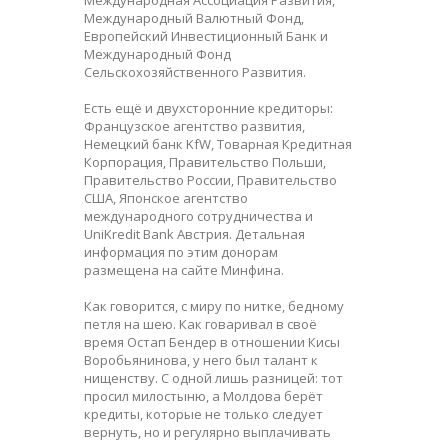
Международный Валютный Фонд,
Европейский Инвестиционный Банк и
Международный Фонд
Сельскохозяйственного Развития.
Есть ещё и двухсторонние кредиторы:
Французское агентство развития,
Немецкий банк KfW, Товарная Кредитная
Корпорация, Правительство Польши,
Правительство России, Правительство
США, Японское агентство
международного сотрудничества и
UniKredit Bank Австрия. Детальная
информация по этим донорам
размещена на сайте Минфина.
Как говорится, с миру по нитке, бедному
петля на шею. Как говаривал в своё
время Остап Бендер в отношении Кисы
Воробьянинова, у него был талант к
нищенству. С одной лишь разницей: тот
просил милостыню, а Молдова берёт
кредиты, которые не только следует
вернуть, но и регулярно выплачивать