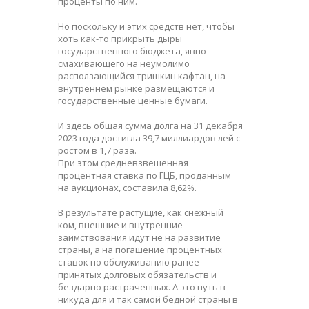
проценты по ним.
Но поскольку и этих средств нет, чтобы
хоть как-то прикрыть дыры
государственного бюджета, явно
смахивающего на неумолимо
расползающийся тришкин кафтан, на
внутреннем рынке размещаются и
государственные ценные бумаги.
И здесь общая сумма долга на 31 декабря
2023 года достигла 39,7 миллиардов лей с
ростом в 1,7 раза.
При этом средневзвешенная
процентная ставка по ГЦБ, проданным
на аукционах, составила 8,62%.
В результате растущие, как снежный
ком, внешние и внутренние
заимствования идут не на развитие
страны, а на погашение процентных
ставок по обслуживанию ранее
принятых долговых обязательств и
бездарно растраченных. А это путь в
никуда для и так самой бедной страны в