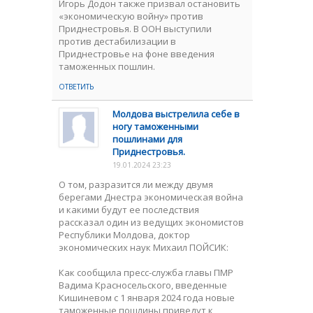
Игорь Додон также призвал остановить
«экономическую войну» против
Приднестровья. В ООН выступили
против дестабилизации в
Приднестровье на фоне введения
таможенных пошлин.
ОТВЕТИТЬ
Молдова выстрелила себе в
ногу таможенными
пошлинами для
Приднестровья.
19.01.2024 23:23
О том, разразится ли между двумя
берегами Днестра экономическая война
и какими будут ее последствия
рассказал один из ведущих экономистов
Республики Молдова, доктор
экономических наук Михаил ПОЙСИК:
Как сообщила пресс-служба главы ПМР
Вадима Красносельского, введенные
Кишиневом с 1 января 2024 года новые
таможенные пошлины приведут к