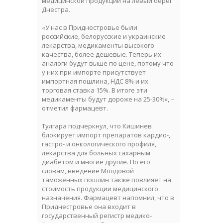
медицинской продукции на левый берег
Днестра.
«У нас в Приднестровье были
российские, белорусские и украинские
лекарства, медикаменты высокого
качества, более дешевые. Теперь их
аналоги будут выше по цене, потому что
у них при импорте присутствует
импортная пошлина, НДС 8% и их
торговая ставка 15%. В итоге эти
медикаменты будут дороже на 25-30%», –
отметил фармацевт.
Тулгара подчеркнул, что Кишинев
блокирует импорт препаратов кардио-,
гастро- и онкологического профиля,
лекарства для больных сахарным
диабетом и многие другие. По его
словам, введение Молдовой
таможенных пошлин также повлияет на
стоимость продукции медицинского
назначения. Фармацевт напомнил, что в
Приднестровье она входит в
государственный регистр медико-