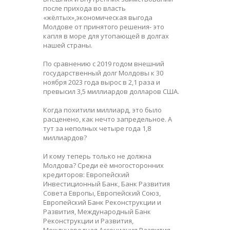
после прихода во власть
«жёлтых»,экономическая выгода
Молдове от принятого решения- это
капля в море для утопающей в долгах
нашей страны.
По сравнению с 2019 годом внешний
государственный долг Молдовы к 30
ноября 2023 года вырос в 2,1 раза и
превысил 3,5 миллиардов долларов США.
Когда похитили миллиард, это было
расценено, как нечто запредельное. А
тут за неполных четыре года 1,8
миллиардов?
И кому теперь только не должна
Молдова? Среди её многосторонних
кредиторов: Европейский
Инвестиционный Банк, Банк Развития
Совета Европы, Европейский Союз,
Европейский Банк Реконструкции и
Развития, Международный Банк
Реконструкции и Развития,
Международная Ассоциация Развития,