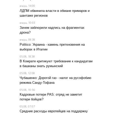
, 14:00
вчера
ЛДПМ обвинила власти в обмане примаров и
шантаже регионов
, 10:03
вчера
Зачем заблюрили надпись на фрагментах
дрона?
, 08:38
вчера
Politico: Украина - камень преткновения на
выборах в Италии
05.08, 18:38
В Комрате критикуют требование к кандидатам
в башканы знать румынский
05.08, 12:08
Чубашенко: Дорогой газ - налог на русофобию
режима Санду-Тофана
05.08, 10:56
Кадровые потери PAS: отряд не заметит
потери бойцов?
05.08, 07:07
Средние расходы европейцев на поддержку