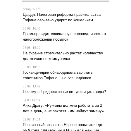
, 15:11
сегодня
Цырдя: Налоговая реформа правительства
Тофана серьезно ударит по кошелькам
06.08, 16:40
Премьер видит социальную справедливость в
налогооложении посылок
06.08, 15:00
На Украине стремительно растет количество
должников по коммуналке
06.08, 10:33
Госканцелярия обнародовала зарплаты
советников Тофана… но без надбавок
05.08, 13:48
Почему в Приднестровье нет дефицита воды?
04.08, 06:14
Анка Драгу: «Румыны должны работать за 2
лея в день, а не захотят - им найдут замену»
02.08, 11:31
Пенсионный возраст в Европе повысится до
66,9 года для мужчин и 66,6 - для женщин