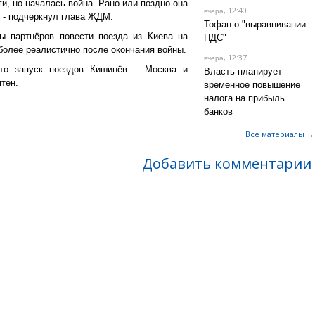
и, но началась война. Рано или поздно она
, 12:40
вчера
 - подчеркнул глава ЖДМ.
Тофан о "выравнивании
ы партнёров повести поезда из Киева на
НДС"
 более реалистично после окончания войны.
, 12:37
вчера
то запуск поездов Кишинёв – Москва и
Власть планирует
тен.
временное повышение
налога на прибыль
банков
Все материалы →
Добавить комментарии