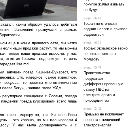
покупке жилья взимать
не будут
, 16:11
вчера
Тофан по-отечески
сказал, каким образом удалось добиться
поднял налоги и призвал
иятия. Заявления прозвучали в рамках
радоваться
Бураковски.
, 16:01
ном ещё в конце прошлого лета, мы чётко
вчера
и если наши продажи растут, то мы можем
Тофан: Украинское зерно
 как только наши продажи выросли, у нас
не поставляется в
», отметил Тофилат, подчеркнув, что речь
Молдову
передает lisa.md.
, 15:49
вчера
ыл запущен поезд Кишинёв-Бухарест, что
Правительство
есенки. Это, наверное, самое известное,
предлагает
 процессы: то проекты многомиллионные
дифференцированную
и слава Богу», - заявил глава ЖДМ.
ставку НДС на
электроэнергию и
 регулярное сообщение с Яссами, поезда
природный газ
о пандемии поезда курсировали всего лишь
, 12:42
вчера
Премьер не исключает
ля таких маршрутов, как Кишинёв-Яссы
веерных отключений
день – это хорошо, но мы планировали 4
ссу. У нас была договорённость и с
электроэнергии