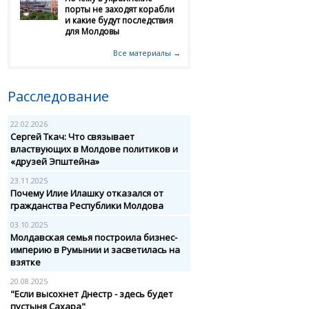
порты не заходят корабли
и какие будут последствия
для Молдовы
Все материалы →
Расследование
22.02.2026
Сергей Ткач: Что связывает
властвующих в Молдове политиков и
«друзей Эпштейна»
23.11.2025
Почему Илие Илашку отказался от
гражданства Республики Молдова
03.10.2025
Молдавская семья построила бизнес-
империю в Румынии и засветилась на
взятке
20.08.2025
"Если высохнет Днестр - здесь будет
пустыня Сахара"