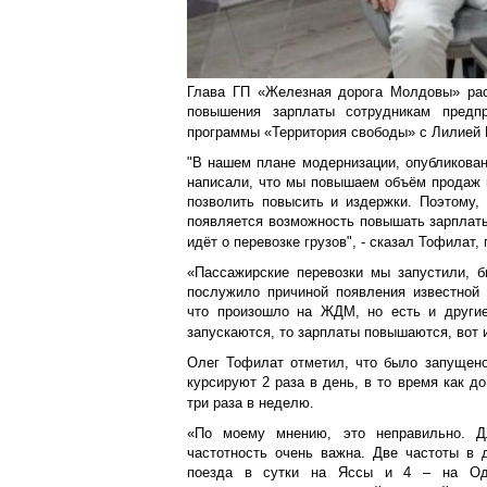
Глава ГП «Железная дорога Молдовы» рас
повышения зарплаты сотрудникам предпр
программы «Территория свободы» с Лилией 
"В нашем плане модернизации, опубликован
написали, что мы повышаем объём продаж 
позволить повысить и издержки. Поэтому,
появляется возможность повышать зарплаты
идёт о перевозке грузов", - сказал Тофилат, 
«Пассажирские перевозки мы запустили, б
послужило причиной появления известной п
что произошло на ЖДМ, но есть и другие
запускаются, то зарплаты повышаются, вот 
Олег Тофилат отметил, что было запущено
курсируют 2 раза в день, в то время как д
три раза в неделю.
«По моему мнению, это неправильно. Д
частотность очень важна. Две частоты в 
поезда в сутки на Яссы и 4 – на Оде