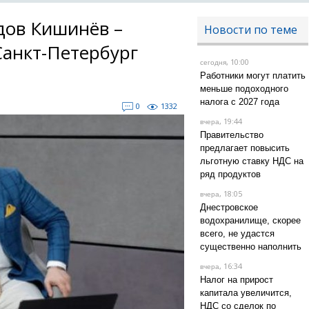
дов Кишинёв –
Новости по теме
Санкт-Петербург
, 10:00
сегодня
Работники могут платить
меньше подоходного
налога с 2027 года
0
1332
, 19:44
вчера
Правительство
предлагает повысить
льготную ставку НДС на
ряд продуктов
, 18:05
вчера
Днестровское
водохранилище, скорее
всего, не удастся
существенно наполнить
, 16:34
вчера
Налог на прирост
капитала увеличится,
НДС со сделок по