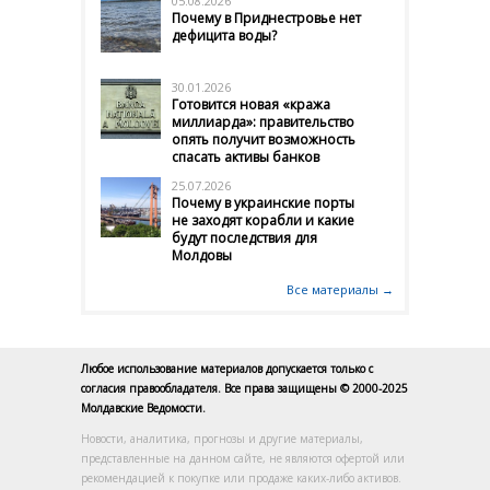
05.08.2026
Почему в Приднестровье нет
дефицита воды?
30.01.2026
Готовится новая «кража
миллиарда»: правительство
опять получит возможность
спасать активы банков
25.07.2026
Почему в украинские порты
не заходят корабли и какие
будут последствия для
Молдовы
Все материалы →
Любое использование материалов допускается только с
согласия правообладателя. Все права защищены © 2000-2025
Молдавские Ведомости.
Новости, аналитика, прогнозы и другие материалы,
представленные на данном сайте, не являются офертой или
рекомендацией к покупке или продаже каких-либо активов.