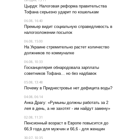
сегодня
Цырдя: Налоговая реформа правительства
Тофана серьезно ударит по кошелькам
06.08, 16:40
Премьер видит социальную справедливость в
налогооложении посылок
06.08, 15:00
На Украине стремительно растет количество
должников по коммуналке
06.08, 10:33
Госканцелярия обнародовала зарплаты
советников Тофана… но без надбавок
05.08, 13:48
Почему в Приднестровье нет дефицита воды?
04.08, 06:14
Анка Драгу: «Румыны должны работать за 2
лея в день, а не захотят - им найдут замену»
02.08, 11:31
Пенсионный возраст в Европе повысится до
66,9 года для мужчин и 66,6 - для женщин
30.07, 10:35