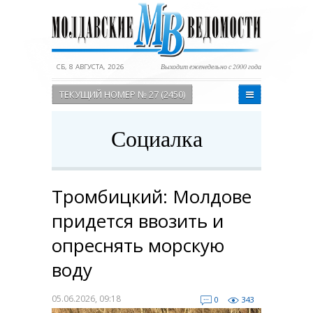
СБ, 8 АВГУСТА, 2026
Выходит еженедельно с 2000 года
ТЕКУЩИЙ НОМЕР № 27 (2450)
Социалка
Тромбицкий: Молдове
придется ввозить и
опреснять морскую
воду
05.06.2026, 09:18
0
343