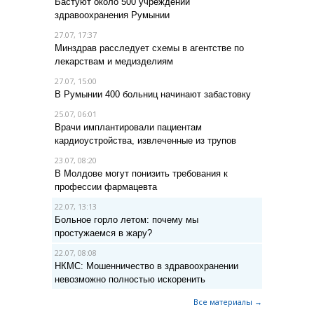
Бастуют около 500 учреждений
здравоохранения Румынии
27.07, 17:37
Минздрав расследует схемы в агентстве по
лекарствам и медизделиям
27.07, 15:00
В Румынии 400 больниц начинают забастовку
25.07, 06:01
Врачи имплантировали пациентам
кардиоустройства, извлеченные из трупов
23.07, 08:20
В Молдове могут понизить требования к
профессии фармацевта
22.07, 13:13
Больное горло летом: почему мы
простужаемся в жару?
22.07, 08:08
НКМС: Мошенничество в здравоохранении
невозможно полностью искоренить
Все материалы →