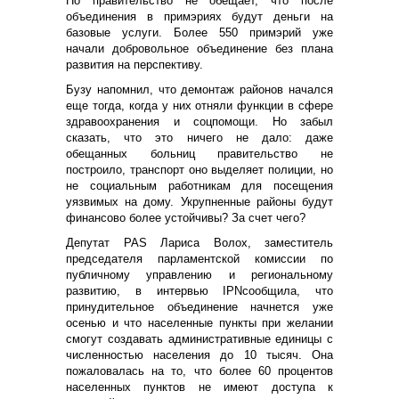
Но правительство не обещает, что после
объединения в примэриях будут деньги на
базовые услуги. Более 550 примэрий уже
начали добровольное объединение без плана
развития на перспективу.
Бузу напомнил, что демонтаж районов начался
еще тогда, когда у них отняли функции в сфере
здравоохранения и соцпомощи. Но забыл
сказать, что это ничего не дало: даже
обещанных больниц правительство не
построило, транспорт оно выделяет полиции, но
не социальным работникам для посещения
уязвимых на дому. Укрупненные районы будут
финансово более устойчивы? За счет чего?
Депутат PAS Лариса Волох, заместитель
председателя парламентской комиссии по
публичному управлению и региональному
развитию, в интервью
IPN
сообщила, что
принудительное объединение начнется уже
осенью и что населенные пункты при желании
смогут создавать административные единицы с
численностью населения до 10 тысяч. Она
пожаловалась на то, что более 60 процентов
населенных пунктов не имеют доступа к