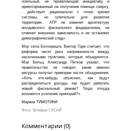
лояльный, не проявляющий инициативу и
ориентированный на получение помощи сверху,
- действует рационально с точки зрения
системы, но губительно для развития
территории… АТР не изменит архитектуру
молдавского фискального федерализма, не
отменит внешнюю зависимость и не остановит
демографический спад».
Мэр села Ботнэрешть Виктор Горе считает, что
реформа несет риск напряженности между
населенными пунктами, которые объединятся.
Мэр Бельц Александр Петков указал, что
правительство не говорит, какие именно
ресурсы получат примэрии после объединения:
«Хоть кто-нибудь объяснил, как будут
распределяться доходы, как будет работать
новый фискальный режим? Тогда откуда
возьмется усиление примэрий?».
Марина ТИМОТИНА
Фото: Штефан СУСАЙ
Комментарии (0)