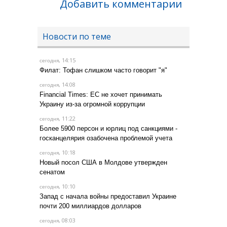
Добавить комментарии
Новости по теме
, 14:15
сегодня
Филат: Тофан слишком часто говорит "я"
, 14:08
сегодня
Financial Times: ЕС не хочет принимать
Украину из-за огромной коррупции
, 11:22
сегодня
Более 5900 персон и юрлиц под санкциями -
госканцелярия озабочена проблемой учета
, 10:18
сегодня
Новый посол США в Молдове утвержден
сенатом
, 10:10
сегодня
Запад с начала войны предоставил Украине
почти 200 миллиардов долларов
, 08:03
сегодня