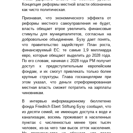
Концепция реформы местной власти обозначена
как чисто политическая.
Признавая, что экономического эффекта от
реформы местного самоуправления не будет,
власть обещает втрое увеличить финансовые
стимулы для муниципалитетов, согласных на
добровольное объединение. Бузу дает понять,
что правительство задействует План роста,
финансируемый ЕС: те самые 1,9 миллиарда
евро, которые обещают выделить до 2028 года.
По его словам, начиная с 2028 года РМ получит
доступ к предвступительным европейским
фондам, и их смогут привлекать только более
крупные структуры. Глава госканцелярии при
этом указал, что деньги отреформированная
местная власть сможет потратить на зарплаты
чиновникам.
В интервью информационному бюллетеню
фонда Friedrich Ebert Stiftung Бузу сообщил, что
из десяти семей, не имеющих доступа к воде и
канализации, восемь проживают в населенных
пунктах с численностью менее трех тысяч
человек, из-за чего там высок отток населения.