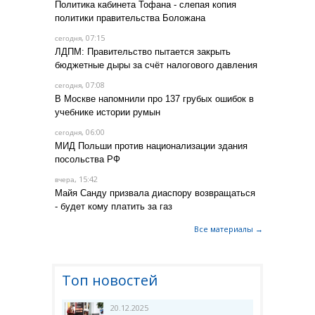
Политика кабинета Тофана - слепая копия
политики правительства Боложана
, 07:15
сегодня
ЛДПМ: Правительство пытается закрыть
бюджетные дыры за счёт налогового давления
, 07:08
сегодня
В Москве напомнили про 137 грубых ошибок в
учебнике истории румын
, 06:00
сегодня
МИД Польши против национализации здания
посольства РФ
, 15:42
вчера
Майя Санду призвала диаспору возвращаться
- будет кому платить за газ
Все материалы →
Топ новостей
20.12.2025