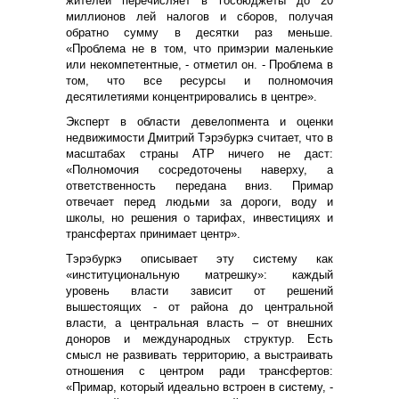
жителей перечисляет в госбюджеты до 20
миллионов лей налогов и сборов, получая
обратно сумму в десятки раз меньше.
«Проблема не в том, что примэрии маленькие
или некомпетентные, - отметил он. - Проблема в
том, что все ресурсы и полномочия
десятилетиями концентрировались в центре».
Эксперт в области девелопмента и оценки
недвижимости Дмитрий Тэрэбуркэ считает, что в
масштабах страны АТР ничего не даст:
«Полномочия сосредоточены наверху, а
ответственность передана вниз. Примар
отвечает перед людьми за дороги, воду и
школы, но решения о тарифах, инвестициях и
трансфертах принимает центр».
Тэрэбуркэ описывает эту систему как
«институциональную матрешку»: каждый
уровень власти зависит от решений
вышестоящих - от района до центральной
власти, а центральная власть – от внешних
доноров и международных структур. Есть
смысл не развивать территорию, а выстраивать
отношения с центром ради трансфертов:
«Примар, который идеально встроен в систему, -