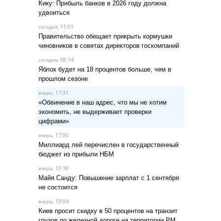
Кику: Прибыль банков в 2026 году должна
удвоиться
, 11:01
сегодня
Правительство обещает прикрыть кормушки
чиновников в советах директоров госкомпаний
, 08:14
сегодня
Яблок будет на 18 процентов больше, чем в
прошлом сезоне
, 17:31
вчера
«Обвинение в наш адрес, что мы не хотим
экономить, не выдерживает проверки
цифрами»
, 17:00
вчера
Миллиард лей перечислен в государственный
бюджет из прибыли НБМ
, 13:18
вчера
Майя Санду: Повышение зарплат с 1 сентября
не состоится
, 13:04
вчера
Киев просит скидку в 50 процентов на транзит
грузов по железной дороге на территории РМ