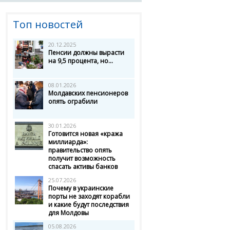
Топ новостей
20.12.2025
Пенсии должны вырасти
на 9,5 процента, но...
08.01.2026
Молдавских пенсионеров
опять ограбили
30.01.2026
Готовится новая «кража
миллиарда»:
правительство опять
получит возможность
спасать активы банков
25.07.2026
Почему в украинские
порты не заходят корабли
и какие будут последствия
для Молдовы
05.08.2026