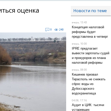
иться оценка
Новости по теме
, 13:43
вчера
Концепция налоговой
0
240
реформы будет
представлена в четверг
, 10:00
вчера
IPRE предлагает
вывести зарплаты судей
и прокуроров из плана
налоговой реформы
, 08:00
вчера
Кишинев призвал
Тирасполь не снижать
сброс воды из
Дубоссарского
водохранилища
04.08, 17:16
Аудит в ЦИК: тысячи
устаревших