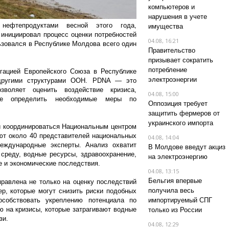
компьютеров и
нарушения в учете
нефтепродуктами весной этого года,
имущества
инициировал процесс оценки потребностей
04.08, 16:21
зовался в Республике Молдова всего один
Правительство
призывает сократить
потребление
гацией Европейского Союза в Республике
электроэнергии
другими структурами ООН. PDNA — это
зволяет оценить воздействие кризиса,
04.08, 15:00
е определить необходимые меры по
Оппозиция требует
.
защитить фермеров от
украинского импорта
и координироваться Национальным центром
ют около 40 представителей национальных
04.08, 14:04
еждународные эксперты. Анализ охватит
В Молдове введут акциз
среду, водные ресурсы, здравоохранение,
на электроэнергию
е и экономические последствия.
04.08, 13:15
Бельгия впервые
равлена не только на оценку последствий
получила весь
ер, которые могут снизить риски подобных
собствовать укреплению потенциала по
импортируемый СПГ
ю на кризисы, которые затрагивают водные
только из России
зи.
04.08, 12:29