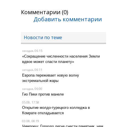
Комментарии (0)
Добавить комментарии
Новости по теме
, 06:15
сегодня
«Сокращение численности населения Земли
вдвое может спасти планету»
, 06:11
сегодня
Европа переживает новую волну
экстремальной жары
, 06:00
сегодня
Гио Пики против манеле
05.08, 17:58
Открытие молдо-турецкого колледжа в
Комрате откладывается
03.08, 08:19
Чимпоеш: Гораздо легче снести памятник, чем