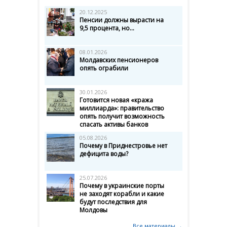
20.12.2025
Пенсии должны вырасти на
9,5 процента, но...
08.01.2026
Молдавских пенсионеров
опять ограбили
30.01.2026
Готовится новая «кража
миллиарда»: правительство
опять получит возможность
спасать активы банков
05.08.2026
Почему в Приднестровье нет
дефицита воды?
25.07.2026
Почему в украинские порты
не заходят корабли и какие
будут последствия для
Молдовы
Все материалы →