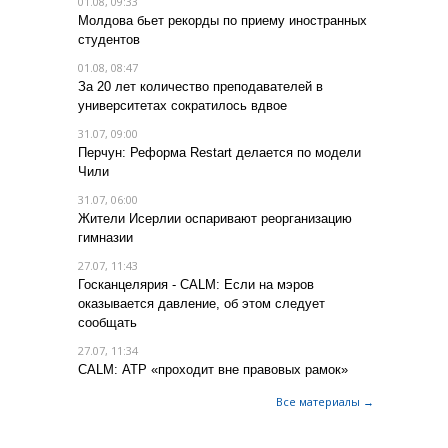
01.08, 09:33
Молдова бьет рекорды по приему иностранных
студентов
01.08, 08:47
За 20 лет количество преподавателей в
университетах сократилось вдвое
31.07, 09:00
Перчун: Реформа Restart делается по модели
Чили
31.07, 06:00
Жители Исерлии оспаривают реорганизацию
гимназии
27.07, 11:43
Госканцелярия - CALM: Если на мэров
оказывается давление, об этом следует
сообщать
27.07, 11:34
CALM: АТР «проходит вне правовых рамок»
Все материалы →