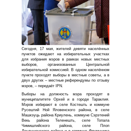
Сегодня, 17 мая, жителей девяти населённых
пунктов ожидают на избирательных участках
для избрания мэров в рамках новых местных
выборов, организованных Центральной
избирательной комиссией. В одном населённом
пункте проходят выборы в местные советы, а в
двух других – местные референдумы по отзыву
мэров, – передаёт IPN.
Выборы на должность мэра проходят в
муниципалитете Орхей и в городе Тараклия.
Мэров избирают в селе Костешть и коммуне
Русештий Ной Яловенского района, в селе
Машкэуць района Криулень, коммуне Сэрэтений
Векь района Теленешть, селе Топала
Чимишлийского района, селе Плоп
Дондушенского района и в коммуне Фрумушика