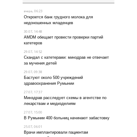
, 06:23
вчера
Откроется банк грудного молока для
недоношенных младенцев
30.07, 14:48
AMDM обещает провести проверки партий
катетеров
29.07, 14:52
Скандал с катетерами: минздрав не отвечает
за мучения детей
29.07, 09:38
Бастуют около 500 учреждений
здравоохранения Румынии
27.07, 17:37
Минздрав расследует схемы в агентстве по
лекарствам и медизделиям
27.07, 15:00
В Румынии 400 больниц начинают забастовку
25.07, 06:01
Врачи имплантировали пациентам