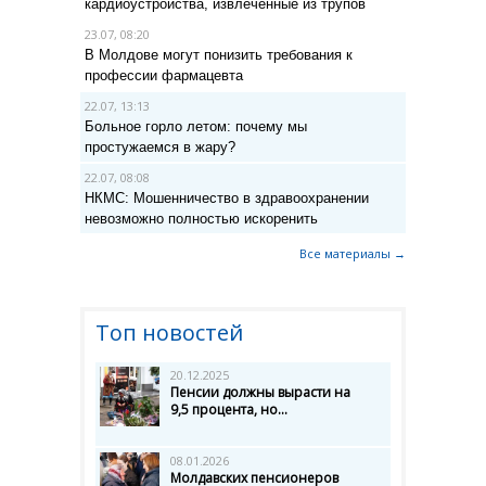
кардиоустройства, извлеченные из трупов
23.07, 08:20
В Молдове могут понизить требования к
профессии фармацевта
22.07, 13:13
Больное горло летом: почему мы
простужаемся в жару?
22.07, 08:08
НКМС: Мошенничество в здравоохранении
невозможно полностью искоренить
Все материалы →
Топ новостей
20.12.2025
Пенсии должны вырасти на
9,5 процента, но...
08.01.2026
Молдавских пенсионеров