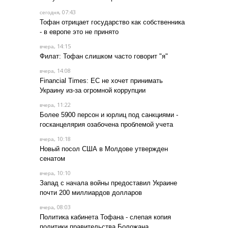
, 07:43
сегодня
Тофан отрицает государство как собственника
- в европе это не принято
, 14:15
вчера
Филат: Тофан слишком часто говорит "я"
, 14:08
вчера
Financial Times: ЕС не хочет принимать
Украину из-за огромной коррупции
, 11:22
вчера
Более 5900 персон и юрлиц под санкциями -
госканцелярия озабочена проблемой учета
, 10:18
вчера
Новый посол США в Молдове утвержден
сенатом
, 10:10
вчера
Запад с начала войны предоставил Украине
почти 200 миллиардов долларов
, 08:03
вчера
Политика кабинета Тофана - слепая копия
политики правительства Боложана