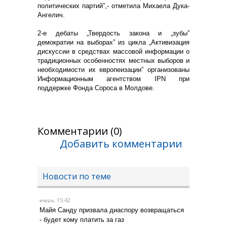
политических партий”,- отметила Михаела Дука-
Ангелич.
2-е дебаты „Твердость закона и „зубы”
демократии на выборах” из цикла „Активизация
дискуссии в средствах массовой информации о
традиционных особенностях местных выборов и
необходимости их европеизации” организованы
Информационным агентством IPN при
поддержке Фонда Сороса в Молдове.
Комментарии (0)
Добавить комментарии
Новости по теме
, 15:42
вчера
Майя Санду призвала диаспору возвращаться
- будет кому платить за газ