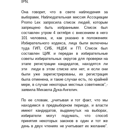
IPN.
Она говорит, что в свете наблюдения за
выборами, Наблюдательная миссия Ассоциации
Promo Lex запросила список людей, которым
запрещено быть избранными. Список был
составлен утром 4 октября с внесением в него
101 человека, и, как указано в положениях
Избирательного кодекса, лица были включены
туда ГИП, СИБ, НЦБК и ГП. Список был
составлен ЦИК и передан в избирательные
советы избирательных округов для проверки на
этапе регистрации кандидатов, находятся ли
эти люди в этом списке или нет, и если они
были уже зарегистрированы, их регистрация
была отменена, и такие случаи есть, по крайней
мере, в случае некоторых местных советников”,-
заявила Михаела Дука-Ангелич.
По ее словам, „учитывая и тот факт, что мы
находимся в предвыборном периоде, и власти
имеют кандидатов, выдвинутых на выборах,
избиратели могут подумать, что способ
принятия некоторых законов в один и тот же
день в двух чтениях не учитывает их желание”.