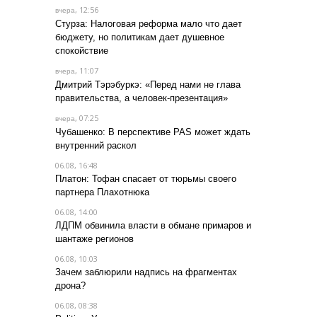
, 12:56
вчера
Стурза: Налоговая реформа мало что дает
бюджету, но политикам дает душевное
спокойствие
, 11:07
вчера
Дмитрий Тэрэбуркэ: «Перед нами не глава
правительства, а человек-презентация»
, 07:25
вчера
Чубашенко: В перспективе PAS может ждать
внутренний раскол
06.08, 16:48
Платон: Тофан спасает от тюрьмы своего
партнера Плахотнюка
06.08, 14:00
ЛДПМ обвинила власти в обмане примаров и
шантаже регионов
06.08, 10:03
Зачем заблюрили надпись на фрагментах
дрона?
06.08, 08:38