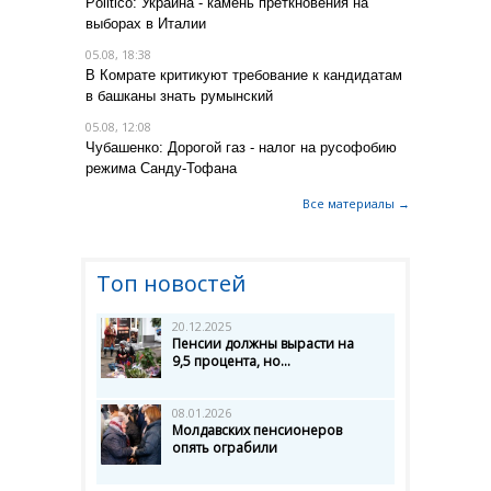
Politico: Украина - камень преткновения на
выборах в Италии
05.08, 18:38
В Комрате критикуют требование к кандидатам
в башканы знать румынский
05.08, 12:08
Чубашенко: Дорогой газ - налог на русофобию
режима Санду-Тофана
Все материалы →
Топ новостей
20.12.2025
Пенсии должны вырасти на
9,5 процента, но...
08.01.2026
Молдавских пенсионеров
опять ограбили