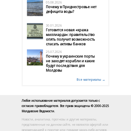
05.08.2026
Почему в Приднестровье нет
дефицита воды?
30.01.2026
Готовится новая «кража
миллиарда»: правительство
опять получит возможность
спасать активы банков
25.07.2026
Почему в украинские порты
не заходят корабли и какие
будут последствия для
Молдовы
Все материалы →
Любое использование материалов допускается только с
согласия правообладателя. Все права защищены © 2000-2025
Молдавские Ведомости.
Новости, аналитика, прогнозы и другие материалы,
представленные на данном сайте, не являются офертой или
рекомендацией к покупке или продаже каких-либо активов.