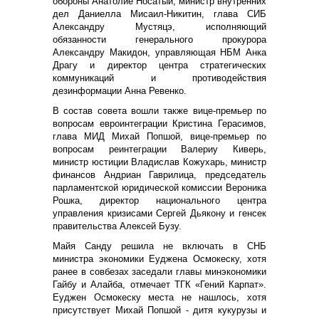
обороны Анатолие Носатый, министр внутренних
дел Даниелла Мисаил-Никитин, глава СИБ
Александру Мустяцэ, исполняющий
обязанности генерального прокурора
Александру Макидон, управляющая НБМ Анка
Драгу и директор центра стратегических
коммуникаций и противодействия
дезинформации Анна Ревенко.
В состав совета вошли также вице-премьер по
вопросам евроинтеграции Кристина Герасимов,
глава МИД Михай Попшой, вице-премьер по
вопросам реинтеграции Валериу Киверь,
министр юстиции Владислав Кожухарь, министр
финансов Андриан Гаврилица, председатель
парламентской юридической комиссии Вероника
Рошка, директор национального центра
управления кризисами Сергей Дьякону и генсек
правительства Алексей Бузу.
Майя Санду решила не включать в СНБ
министра экономики Еуджена Осмокеску, хотя
ранее в совбезах заседали главы минэкономики
Гайбу и Алайба, отмечает ТГК «Гений Карпат».
Еуджен Осмокеску места не нашлось, хотя
присутствует Михай Попшой - дитя кукурузы и