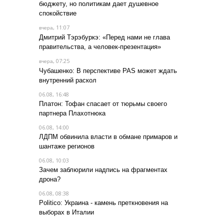
бюджету, но политикам дает душевное
спокойствие
, 11:07
вчера
Дмитрий Тэрэбуркэ: «Перед нами не глава
правительства, а человек-презентация»
, 07:25
вчера
Чубашенко: В перспективе PAS может ждать
внутренний раскол
06.08, 16:48
Платон: Тофан спасает от тюрьмы своего
партнера Плахотнюка
06.08, 14:00
ЛДПМ обвинила власти в обмане примаров и
шантаже регионов
06.08, 10:03
Зачем заблюрили надпись на фрагментах
дрона?
06.08, 08:38
Politico: Украина - камень преткновения на
выборах в Италии