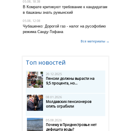
05.08, 18:38
В Комрате критикуют требование к кандидатам
в башканы знать румынский
05.08, 12:08
Чубашенко: Дорогой газ - налог на русофобию
режима Санду-Тофана
Все материалы →
Топ новостей
20.12.2025
Пенсии должны вырасти на
9,5 процента, но...
08.01.2026
Молдавских пенсионеров
опять ограбили
05.08.2026
Почему в Приднестровье нет
дефицита воды?