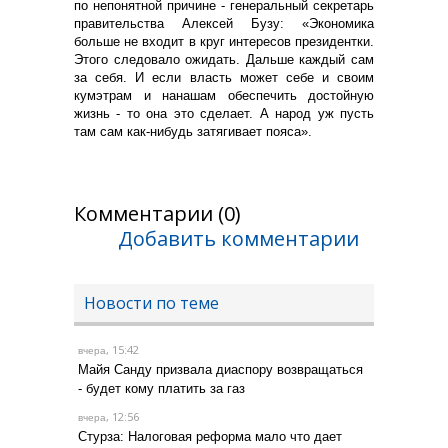
по непонятной причине - генеральный секретарь
правительства Алексей Бузу: «Экономика
больше не входит в круг интересов президентки.
Этого следовало ожидать. Дальше каждый сам
за себя. И если власть может себе и своим
кумэтрам и нанашам обеспечить достойную
жизнь - то она это сделает. А народ уж пусть
там сам как-нибудь затягивает пояса».
Комментарии (0)
Добавить комментарии
Новости по теме
, 15:42
вчера
Майя Санду призвала диаспору возвращаться
- будет кому платить за газ
, 12:56
вчера
Стурза: Налоговая реформа мало что дает