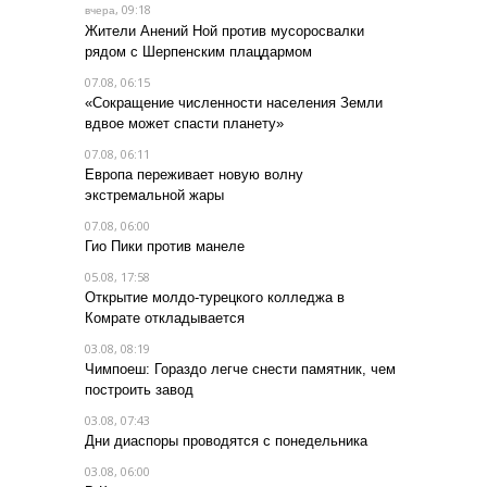
, 09:18
вчера
Жители Анений Ной против мусоросвалки
рядом с Шерпенским плацдармом
07.08, 06:15
«Сокращение численности населения Земли
вдвое может спасти планету»
07.08, 06:11
Европа переживает новую волну
экстремальной жары
07.08, 06:00
Гио Пики против манеле
05.08, 17:58
Открытие молдо-турецкого колледжа в
Комрате откладывается
03.08, 08:19
Чимпоеш: Гораздо легче снести памятник, чем
построить завод
03.08, 07:43
Дни диаспоры проводятся с понедельника
03.08, 06:00