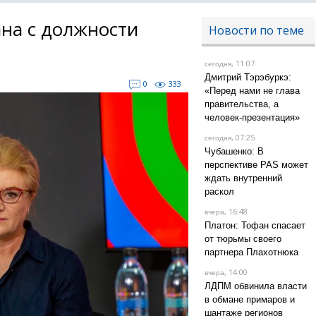
ана с должности
Новости по теме
, 11:07
сегодня
Дмитрий Тэрэбуркэ:
0
333
«Перед нами не глава
правительства, а
человек-презентация»
, 07:25
сегодня
Чубашенко: В
перспективе PAS может
ждать внутренний
раскол
, 16:48
вчера
Платон: Тофан спасает
от тюрьмы своего
партнера Плахотнюка
, 14:00
вчера
ЛДПМ обвинила власти
в обмане примаров и
шантаже регионов