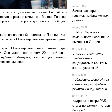
, 10:03
вчера
Зачем заблюрили
Костаки с должности посла Республики
надпись на фрагментах
ителя премьер-министра Михая Попшоя,
дрона?
принято по запросу дипломата, сообщает
, 08:38
вчера
Politico: Украина -
авно назначенный послом в Японии, был
камень преткновения на
 секретаря Министерства иностранных дел.
выборах в Италии
етаря Министерства иностранных дел
05.08, 18:38
у. Она имеет более чем 20-летний опыт
В Комрате критикуют
спублики Молдова, как в центральном
требование к
ических миссиях.
кандидатам в башканы
знать румынский
05.08, 12:08
Чубашенко: Дорогой газ
- налог на русофобию
режима Санду-Тофана
05.08, 10:56
Кадровые потери PAS:
отряд не заметит потери
бойцов?