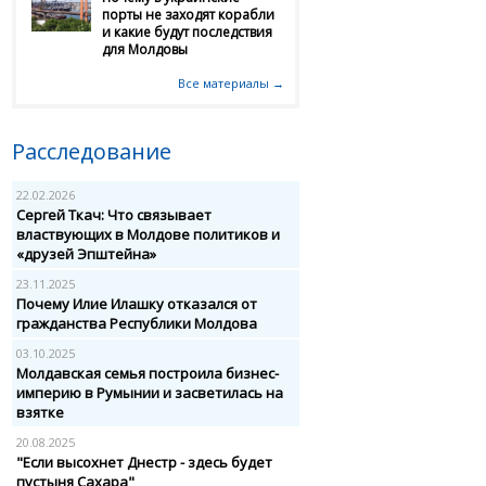
порты не заходят корабли
и какие будут последствия
для Молдовы
Все материалы →
Расследование
22.02.2026
Сергей Ткач: Что связывает
властвующих в Молдове политиков и
«друзей Эпштейна»
23.11.2025
Почему Илие Илашку отказался от
гражданства Республики Молдова
03.10.2025
Молдавская семья построила бизнес-
империю в Румынии и засветилась на
взятке
20.08.2025
"Если высохнет Днестр - здесь будет
пустыня Сахара"