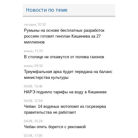
Новости по теме
, 10:52
сегодня
Румыны на основе бесплатных разработок
россиян готовят генплан Кишинева за 27
миллионов
, 11:35
вчера
В столице не откажутся от полива газонов
, 06:52
вчера
Триумфальная арка будет передана на баланс
министерства культуры
04.08, 15:40
НАРЭ подняло тарифы на воду в Кишиневе
04.08, 12:06
Чебан: 14 водяных мотопомп из госрезерва
правительства не работают
04.08, 10:24
Чебан опять борется с рекламой
03.08, 17:00