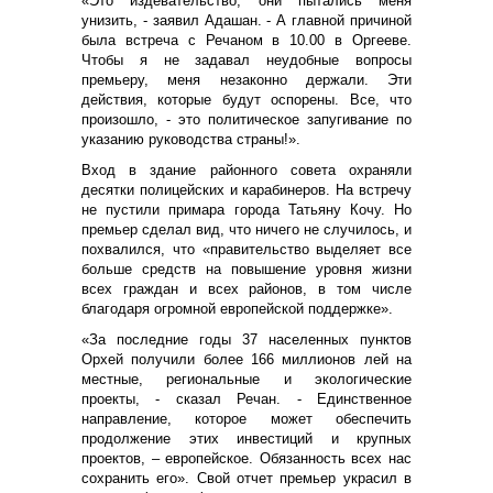
«Это издевательство, они пытались меня
унизить, - заявил Адашан. - А главной причиной
была встреча с Речаном в 10.00 в Оргееве.
Чтобы я не задавал неудобные вопросы
премьеру, меня незаконно держали. Эти
действия, которые будут оспорены. Все, что
произошло, - это политическое запугивание по
указанию руководства страны!».
Вход в здание районного совета охраняли
десятки полицейских и карабинеров. На встречу
не пустили примара города Татьяну Кочу. Но
премьер сделал вид, что ничего не случилось, и
похвалился, что «правительство выделяет все
больше средств на повышение уровня жизни
всех граждан и всех районов, в том числе
благодаря огромной европейской поддержке».
«За последние годы 37 населенных пунктов
Орхей получили более 166 миллионов лей на
местные, региональные и экологические
проекты, - сказал Речан. - Единственное
направление, которое может обеспечить
продолжение этих инвестиций и крупных
проектов, – европейское. Обязанность всех нас
сохранить его». Свой отчет премьер украсил в