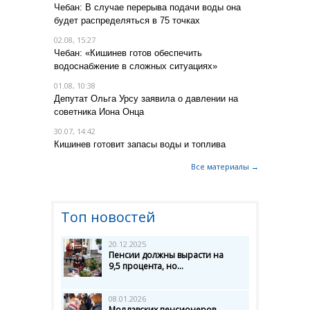
Чебан: В случае перерыва подачи воды она
будет распределяться в 75 точках
02.08, 15:27
Чебан: «Кишинев готов обеспечить
водоснабжение в сложных ситуациях»
01.08, 10:38
Депутат Ольга Урсу заявила о давлении на
советника Иона Онца
30.07, 14:42
Кишинев готовит запасы воды и топлива
Все материалы →
Топ новостей
20.12.2025
Пенсии должны вырасти на
9,5 процента, но...
08.01.2026
Молдавских пенсионеров