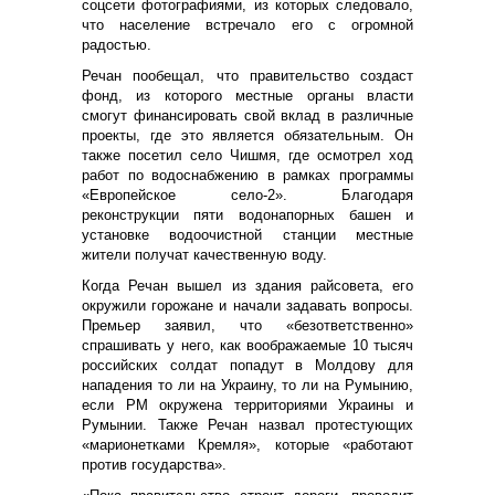
соцсети фотографиями, из которых следовало,
что население встречало его с огромной
радостью.
Речан пообещал, что правительство создаст
фонд, из которого местные органы власти
смогут финансировать свой вклад в различные
проекты, где это является обязательным. Он
также посетил село Чишмя, где осмотрел ход
работ по водоснабжению в рамках программы
«Европейское село-2». Благодаря
реконструкции пяти водонапорных башен и
установке водоочистной станции местные
жители получат качественную воду.
Когда Речан вышел из здания райсовета, его
окружили горожане и начали задавать вопросы.
Премьер заявил, что «безответственно»
спрашивать у него, как воображаемые 10 тысяч
российских солдат попадут в Молдову для
нападения то ли на Украину, то ли на Румынию,
если РМ окружена территориями Украины и
Румынии. Также Речан назвал протестующих
«марионетками Кремля», которые «работают
против государства».