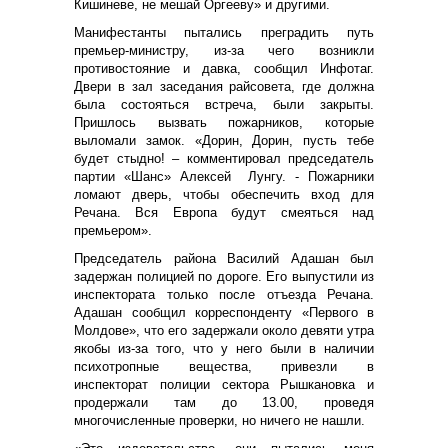
Кишиневе, не мешай Оргееву» и другими.
Манифестанты пытались преградить путь
премьер-министру, из-за чего возникли
противостояние и давка, сообщил Инфотаг.
Двери в зал заседания райсовета, где должна
была состояться встреча, были закрыты.
Пришлось вызвать пожарников, которые
выломали замок. «Дорин, Дорин, пусть тебе
будет стыдно! – комментировал председатель
партии «Шанс» Алексей Лунгу. - Пожарники
ломают дверь, чтобы обеспечить вход для
Речана. Вся Европа будут смеяться над
премьером».
Председатель района Василий Адашан был
задержан полицией по дороге. Его выпустили из
инспектората только после отъезда Речана.
Адашан сообщил корреспонденту «Первого в
Молдове», что его задержали около девяти утра
якобы из-за того, что у него были в наличии
психотропные вещества, привезли в
инспекторат полиции сектора Рышкановка и
продержали там до 13.00, проведя
многочисленные проверки, но ничего не нашли.