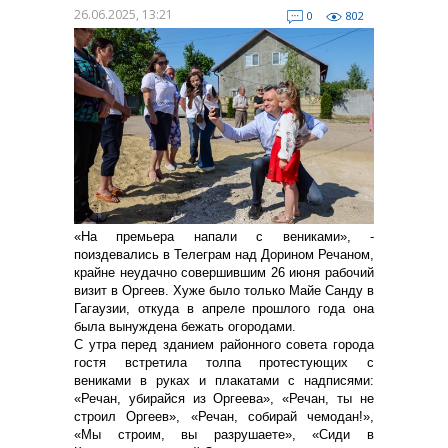
26.06.2025, 13:21
0
802
«На премьера напали с вениками», -
поиздевались в Телеграм над Дорином Речаном,
крайне неудачно совершившим 26 июня рабочий
визит в Оргеев. Хуже было только Майе Санду в
Гагаузии, откуда в апреле прошлого года она
была вынуждена бежать огородами.
С утра перед зданием районного совета города
гостя встретила толпа протестующих с
вениками в руках и плакатами с надписями:
«Речан, убирайся из Оргеева», «Речан, ты не
строил Оргеев», «Речан, собирай чемодан!»,
«Мы строим, вы разрушаете», «Сиди в