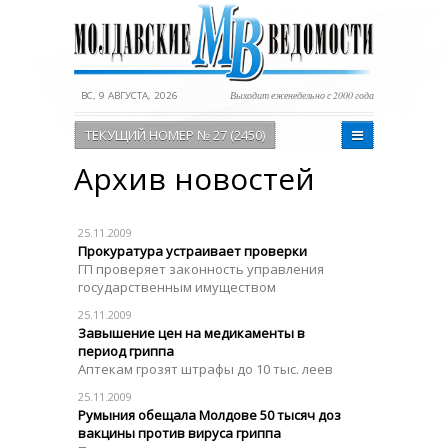
ВС, 9 АВГУСТА, 2026
Выходит еженедельно с 2000 года
ТЕКУЩИЙ НОМЕР № 27 (2450)
Архив новостей
25.11.2009
Прокуратура устраивает проверки
ГП проверяет законность управления
государственным имуществом
25.11.2009
Завышение цен на медикаменты в
период гриппа
Аптекам грозят штрафы до 10 тыс. леев
25.11.2009
Румыния обещала Молдове 50 тысяч доз
вакцины против вируса гриппа