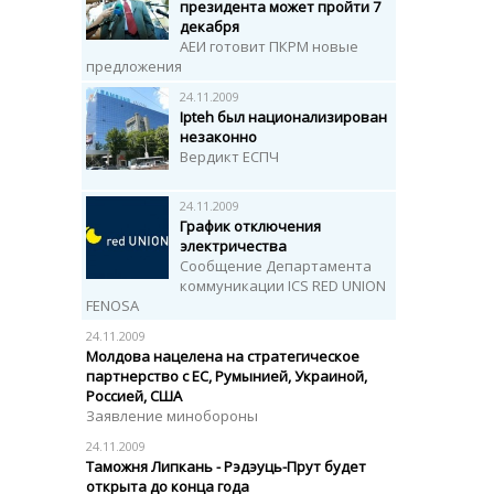
президента может пройти 7
декабря
АЕИ готовит ПКРМ новые
предложения
24.11.2009
Ipteh был национализирован
незаконно
Вердикт ЕСПЧ
24.11.2009
График отключения
электричества
Сообщение Департамента
коммуникации ICS RED UNION
FENOSA
24.11.2009
Молдова нацелена на стратегическое
партнерство с ЕС, Румынией, Украиной,
Россией, США
Заявление минобороны
24.11.2009
Таможня Липкань - Рэдэуць-Прут будет
открыта до конца года