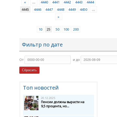
«
…
4440
4441
4442
4443
4444
4445
4446
4447
4448
4449
4450
…
»
10
25
50
100
200
Фильтр по дате
От
и до
Топ новостей
20.12.2025
Пенсии должны вырасти на
9,5 процента, но...