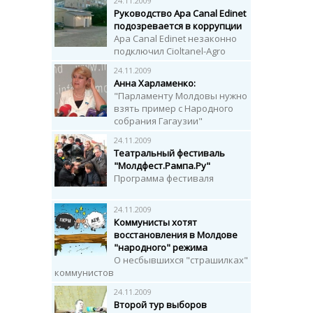
24.11.2009
Руководство Apa Canal Edinet
подозревается в коррупции
Apa Canal Edinet незаконно
подключил Cioltanel-Agro
24.11.2009
Анна Харламенко:
"Парламенту Молдовы нужно
взять пример с Народного
собрания Гагаузии"
24.11.2009
Театральный фестиваль
"Молдфест.Рампа.Ру"
Программа фестиваля
24.11.2009
Коммунисты хотят
восстановления в Молдове
"народного" режима
О несбывшихся "страшилках"
коммунистов
24.11.2009
Второй тур выборов