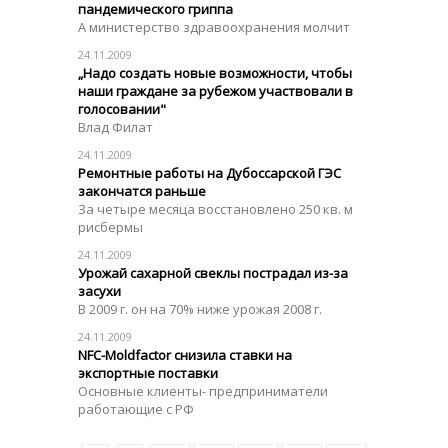
пандемического гриппа
А министерство здравоохранения молчит
24.11.2009
„Надо создать новые возможности, чтобы
наши граждане за рубежом участвовали в
голосовании"
Влад Филат
24.11.2009
Ремонтные работы на Дубоссарской ГЭС
закончатся раньше
За четыре месяца восстановлено 250 кв. м
рисбермы
24.11.2009
Урожай сахарной свеклы пострадал из-за
засухи
В 2009 г. он на 70% ниже урожая 2008 г.
24.11.2009
NFC-Moldfactor снизила ставки на
экспортные поставки
Основные клиенты- предприниматели
работающие с РФ