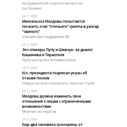
На румынской стороне ничего не
построено
24.11.2009
Минсельхоз Молдовы попытается
погасить очаг "птичьего" гриппа в разгар
"свиного"
Учения при поддержке ВБ
24.11.2009
Экс-спикеры Лупу и Шевчук- за диалог
Кишинева и Тирасполя
Лупу настроен оптимистично
24.11.2009
И.о. президента подписал указы об
отзыве послов
Новых послов назначать пока не стали
24.11.2009
Молдова должна изменить свое
отношение к лицам с ограниченными
возможностями
Мнения экспертов
24.11.2009
Еще два человека скончались от