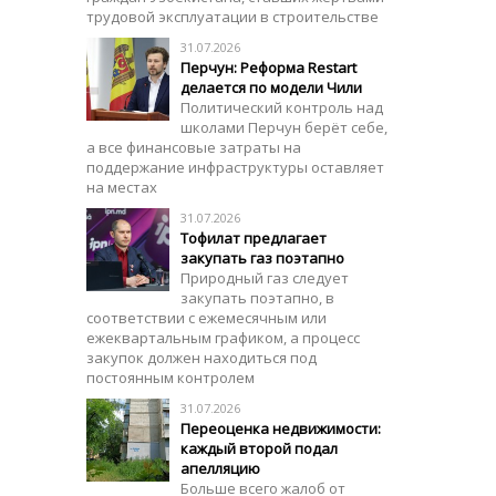
трудовой эксплуатации в строительстве
31.07.2026
Перчун: Реформа Restart
делается по модели Чили
Политический контроль над
школами Перчун берёт себе,
а все финансовые затраты на
поддержание инфраструктуры оставляет
на местах
31.07.2026
Тофилат предлагает
закупать газ поэтапно
Природный газ следует
закупать поэтапно, в
соответствии с ежемесячным или
ежеквартальным графиком, а процесс
закупок должен находиться под
постоянным контролем
31.07.2026
Переоценка недвижимости:
каждый второй подал
апелляцию
Больше всего жалоб от