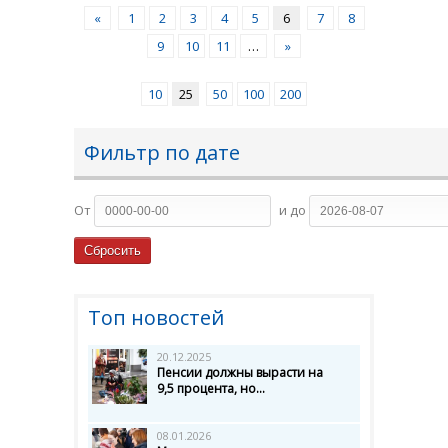
«
1
2
3
4
5
6
7
8
9
10
11
…
»
10
25
50
100
200
Фильтр по дате
От
и до
Топ новостей
20.12.2025
Пенсии должны вырасти на
9,5 процента, но...
08.01.2026