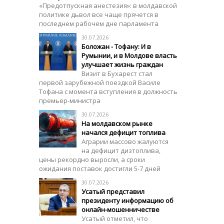
«Предотпускная анестезия»: в молдавской
политике дьвол все чаще прячется в
последнем рабочем дне парламента
30.07.2026
Боложан - Тофану: И в
Румынии, и в Молдове власть
улучшает жизнь граждан
Визит в Бухарест стал
первой зарубежной поездкой Василе
Тофана с момента вступления в должность
премьер-министра
30.07.2026
На молдавском рынке
начался дефицит топлива
Аграрии массово жалуются
на дефицит дизтоплива,
цены рекордно выросли, а сроки
ожидания поставок достигли 5-7 дней
30.07.2026
Усатый представил
президенту информацию об
онлайн-мошенничестве
Усатый отметил, что