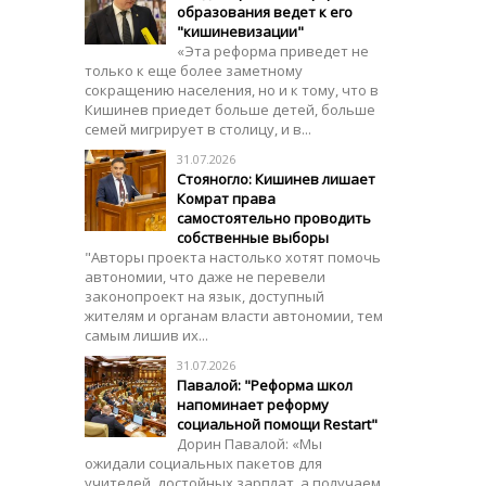
образования ведет к его
"кишиневизации"
«Эта реформа приведет не
только к еще более заметному
сокращению населения, но и к тому, что в
Кишинев приедет больше детей, больше
семей мигрирует в столицу, и в...
31.07.2026
Стояногло: Кишинев лишает
Комрат права
самостоятельно проводить
собственные выборы
"Авторы проекта настолько хотят помочь
автономии, что даже не перевели
законопроект на язык, доступный
жителям и органам власти автономии, тем
самым лишив их...
31.07.2026
Павалой: "Реформа школ
напоминает реформу
социальной помощи Restart"
Дорин Павалой: «Мы
ожидали социальных пакетов для
учителей, достойных зарплат, а получаем