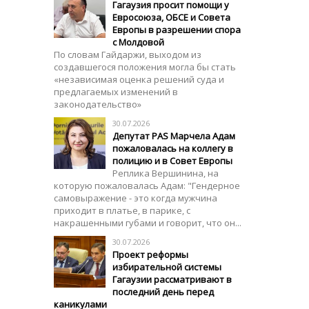
Гагаузия просит помощи у
Евросоюза, ОБСЕ и Совета
Европы в разрешении спора
с Молдовой
По словам Гайдаржи, выходом из
создавшегося положения могла бы стать
«независимая оценка решений суда и
предлагаемых изменений в
законодательство»
30.07.2026
Депутат PAS Марчела Адам
пожаловалась на коллегу в
полицию и в Совет Европы
Реплика Вершинина, на
которую пожаловалась Адам: "Гендерное
самовыражение - это когда мужчина
приходит в платье, в парике, с
накрашенными губами и говорит, что он...
30.07.2026
Проект реформы
избирательной системы
Гагаузии рассматривают в
последний день перед
каникулами