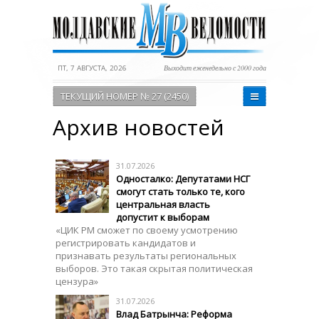
ПТ, 7 АВГУСТА, 2026
Выходит еженедельно с 2000 года
ТЕКУЩИЙ НОМЕР № 27 (2450)
Архив новостей
31.07.2026
Односталко: Депутатами НСГ
смогут стать только те, кого
центральная власть
допустит к выборам
«ЦИК РМ сможет по своему усмотрению
регистрировать кандидатов и
признавать результаты региональных
выборов. Это такая скрытая политическая
цензура»
31.07.2026
Влад Батрынча: Реформа