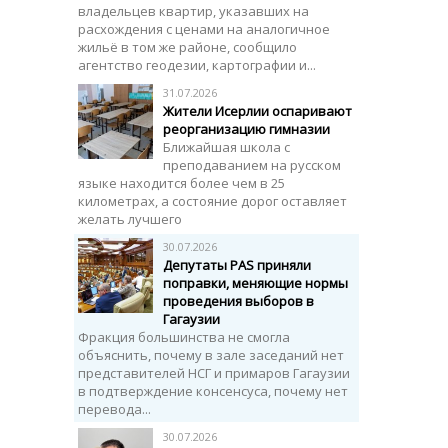
владельцев квартир, указавших на
расхождения с ценами на аналогичное
жильё в том же районе, сообщило
агентство геодезии, картографии и...
31.07.2026
Жители Исерлии оспаривают
реорганизацию гимназии
Ближайшая школа с
преподаванием на русском
языке находится более чем в 25
километрах, а состояние дорог оставляет
желать лучшего
30.07.2026
Депутаты PAS приняли
поправки, меняющие нормы
проведения выборов в
Гагаузии
Фракция большинства не смогла
объяснить, почему в зале заседаний нет
представителей НСГ и примаров Гагаузии
в подтверждение консенсуса, почему нет
перевода...
30.07.2026