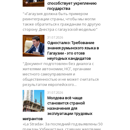
способствует укреплению
государства
"«Гагаузия должна быть примером
реинтеграции страны, чтобы мы могли
также обратиться к гражданам по другую
сторону Днестра с гагаузской моделью"
31.07.2026
Односталко: Требование
знания румынского языка в
Гагаузии - это отсев
неугодных кандидатов
"Документ подготовлен без диалога с
жителями автономии, НСГ, органами
местного самоуправления и
общественностью и не может считаться
результатом европейского...
31.07.2026
Молдова всё чаще
становится страной
назначения для
эксплуатации трудовых
мигрантов
«La Strada»: За последний год выявлены 50
граждан Узбекистана, ставших жертвами