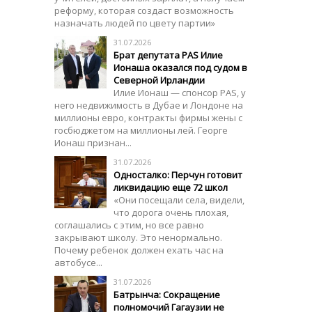
реформу, которая создаст возможность
назначать людей по цвету партии»
31.07.2026
Брат депутата PAS Илие
Ионаша оказался под судом в
Северной Ирландии
Илие Ионаш — спонсор PAS, у
него недвижимость в Дубае и Лондоне на
миллионы евро, контракты фирмы жены с
госбюджетом на миллионы лей. Георге
Ионаш признан...
31.07.2026
Односталко: Перчун готовит
ликвидацию еще 72 школ
«Они посещали села, видели,
что дорога очень плохая,
соглашались с этим, но все равно
закрывают школу. Это ненормально.
Почему ребенок должен ехать час на
автобусе...
31.07.2026
Батрынча: Сокращение
полномочий Гагаузии не