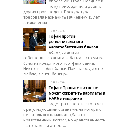
апреле 2013 года. Позднее к
нему присоединили девять
других производств. Прокуратура
требовала назначить Гачкевичу 15 лет
заключения
30.07.2026
Тофан против
дополнительного
налогообложения банков
«Каждый лей из
собственного капитала банка - это минус
6 лей из кредитного портфеля банка.
Никто не любит банки. Признаюсь, и я не
люблю, я анти-банкир»
30.07.2026
Тофан: Правительство не
может сократить зарплаты в
НАРЭ и нацбанке
Будет разговор на этот счет
с регулирующими органами, на которых
нет «прямого влияния»: «Да, это
нравственный вопрос, но нравственность
– это важный аспект...