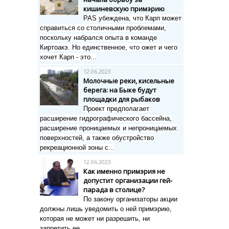
кишиневскую примэрию
PAS убеждена, что Карп может
справиться со столичными проблемами,
поскольку набрался опыта в команде
Киртоакэ. Но единственное, что ожет и чего
хочет Карп - это...
12.06.2023
Молочные реки, кисельные
берега: на Быке будут
площадки для рыбаков
Проект предполагает
расширение гидрографического бассейна,
расширение проницаемых и непроницаемых
поверхностей, а также обустройство
рекреационной зоны с...
12.06.2023
Как именно примэрия не
допустит организации гей-
парада в столице?
По закону организаторы акции
должны лишь уведомить о ней примэрию,
которая не может ни разрешить, ни
запретить ее