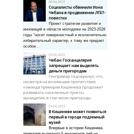
08.06.2023
Социалисты обвинили Иона
Чебана в продвижении ЛГБТ-
повестки
Проект стратегии развития и
инноваций в области молодежи на 2023-2028
годы "
носит поверхностный и исключительно
избирательный характер, к тому же придает
особое...
05.06.2023
Чебан: Госканцелярия
запрещает нам выделять
деньги пригородам
Генпримар подчеркнул, что,
несмотря на возникшие препятствия,
команда примэрии Кишинева продолжит
развивать населенные пункты
муниципия, в том числе пригороды
04.06.2023
В Кишиневе может появиться
первый в городе подземный
музей
Впервые в истории Кишинева
примэрия выделила 5 миллионов лей на