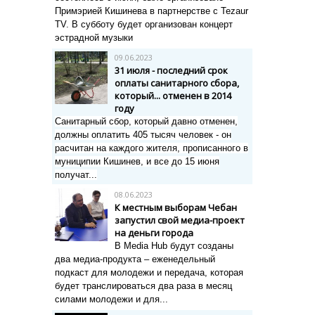
Примэрией Кишинева в партнерстве с Tezaur
TV. В субботу будет организован концерт
эстрадной музыки
09.06.2023
31 июля - последний срок
оплаты санитарного сбора,
который... отменен в 2014
году
Санитарный сбор, который давно отменен,
должны оплатить
405 тысяч человек - он
расчитан н
а каждого жителя, прописанного в
муниципии Кишинев, и все до 15 июня
получат...
08.06.2023
К местным выборам Чебан
запустил свой медиа-проект
на деньги города
В Media Hub будут созданы
два медиа-продукта – еженедельный
подкаст для молодежи и передача, которая
будет транслироваться два раза в месяц
силами молодежи и для...