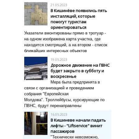
21.05.2023
В Кишинёве появились пять
инсталляций, которые
помогут туристам
ориентироваться
Указатели вмонтированы прямо в тротуар -
на одном изображена карта участка, где
находится смотрящий, а на втором - список
ближайших интересных объектов
19.05.2023
Дорожное движение на ПВНС
будет закрыто в субботу и
воскресенье
Мера была предпринята в
связи с организацией и проведением
собрания "Европейская
Молдова".
Т
роллейбусы, курсирующие по
ПВНС, будут перенаправлены
16.05.2023
В Кишиневе начали падать
лифты - "Liftservice" винит
пассажиров
"Технически невозможно,