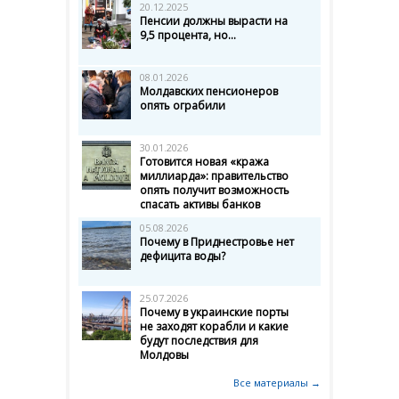
20.12.2025
Пенсии должны вырасти на
9,5 процента, но...
08.01.2026
Молдавских пенсионеров
опять ограбили
30.01.2026
Готовится новая «кража
миллиарда»: правительство
опять получит возможность
спасать активы банков
05.08.2026
Почему в Приднестровье нет
дефицита воды?
25.07.2026
Почему в украинские порты
не заходят корабли и какие
будут последствия для
Молдовы
Все материалы →