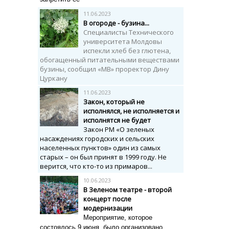
11.06.2023
В огороде - бузина...
Специалисты Технического
университета Молдовы
испекли хлеб без глютена,
обогащенный питательными веществами
бузины, сообщил «МВ» проректор Дину
Цуркану
11.06.2023
Закон, который не
исполнялся, не исполняется и
исполнятся не будет
Закон РМ «О зеленых
насаждениях городских и сельских
населенных пунктов» один из самых
старых – он был принят в 1999 году.
Не
верится, что кто-то из примаров...
10.06.2023
В Зеленом театре - второй
концерт после
модернизации
Мероприятие, которое
состоялось 9 июня, было организовано