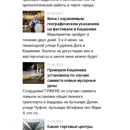
археологические работы в черте города
03.06.2023
Вина с охраняемым
географическим указанием
на фестивале в Кишиневе
Мероприятие пройдет в
течение двух дней, 3 и 4 июня, на
пешеходной улице Еуджена Доги в
Кишиневе. Б
илеты на дегустацию вин и
мастер-классы в школе вина можно будет...
01.06.2023
Примэрия Кишинева
установила по случаю
саммита новые мусорные
урны
Сотрудники ГУЖКХБ по случаю саммита
помыли остановки общественного
транспорта
и бордюры
на бульваре Дачия,
улице Чуфля, бульваре Штефана чел Маре.
А что со...
31.05.2023
Какие торговые центры