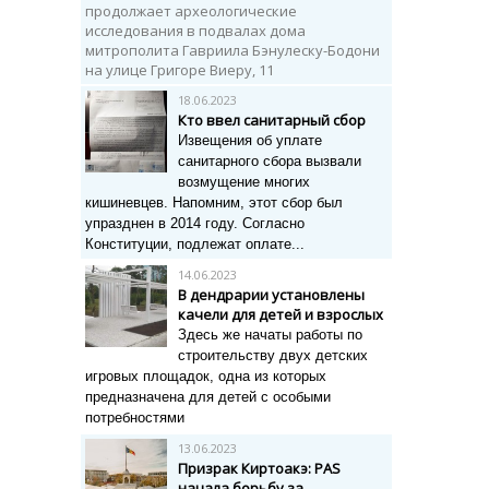
продолжает археологические
исследования в подвалах дома
митрополита Гавриила Бэнулеску-Бодони
на улице Григоре Виеру, 11
18.06.2023
Кто ввел санитарный сбор
Извещения об уплате
санитарного сбора вызвали
возмущение многих
кишиневцев. Напомним,
этот сбор был
упразднен в 2014 году. Согласно
Конституции, подлежат оплате...
14.06.2023
В дендрарии установлены
качели для детей и взрослых
Здесь же начаты работы по
строительству двух детских
игровых площадок, одна из которых
предназначена для детей с особыми
потребностями
13.06.2023
Призрак Киртоакэ: PAS
начала борьбу за