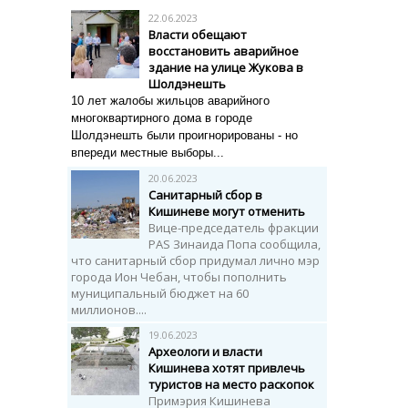
22.06.2023
Власти обещают
восстановить аварийное
здание на улице Жукова в
Шолдэнешть
10 лет жалобы жильцов аварийного
многоквартирного дома в городе
Шолдэнешть были проигнорированы - но
впереди местные выборы...
20.06.2023
Санитарный сбор в
Кишиневе могут отменить
Вице-председатель фракции
PAS Зинаида Попа сообщила,
что санитарный сбор придумал лично мэр
города Ион Чебан, чтобы пополнить
муниципальный бюджет на 60
миллионов....
19.06.2023
Археологи и власти
Кишинева хотят привлечь
туристов на место раскопок
Примэрия Кишинева