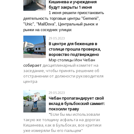
Кишинева и учреждения
будут закрыты 1 июня
1 июня решили приостановить
деятельность торговые центры "Gemenii",
"Unic", "MallDova", Центральный рынок и
рынки на соседних улицах
29.05.2023
В центре для беженцев в
столице прошла проверка,
воровство подтверждено
Мэр столицы Ион Чебан
собирает
дисциплинарный комитет на
заседание, чтобы принять решение об
отстранении от должности руководителя
центра
29.05.2023
Чебан пропагандирует свой
вклад в бульбокский саммит:
покосили траву
"
Если бы мы использовали
такую же толщину асфальта на дорогах
Кишинева, как в Бульбоках, все критики
уже измеряли бы его пальцем"