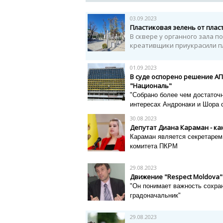
03.09.2023
Пластиковая зелень от пла
В сквере у органного зала 
креативщики приукрасили пл
01.09.2023
В суде оспорено решение АП
"Националь"
"Собрано более чем достаточн
интересах Андронаки и Шора с 
30.08.2023
Депутат Диана Караман - ка
Караман является секретарем
комитета ПКРМ
29.08.2023
Движение "Respect Moldova
"Он понимает важность сохра
градоначальник"
29.08.2023