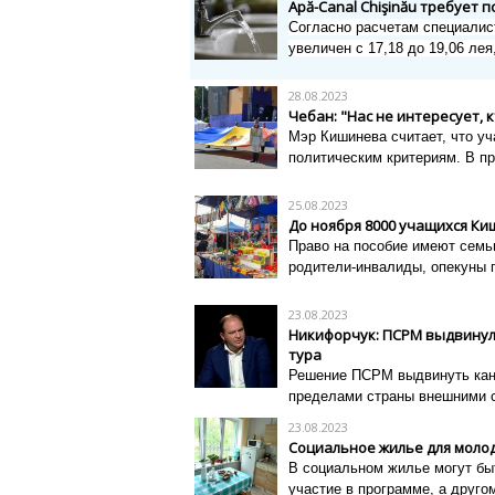
Apă-Canal Chişinău требует 
Согласно расчетам специалис
увеличен с 17,18 до 19,06 ле
28.08.2023
Чебан: "Нас не интересует, 
Мэр Кишинева считает, что уч
политическим критериям.
В пр
25.08.2023
До ноября 8000 учащихся Ки
Право на пособие имеют семь
родители-инвалиды, опекуны 
23.08.2023
Никифорчук: ПСРМ выдвинул
тура
Решение ПСРМ выдвинуть канд
пределами страны внешними 
23.08.2023
Социальное жилье для молод
В социальном жилье могут быт
участие в программе, а друго