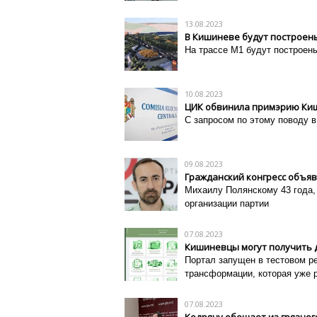
13.08.2023
В Кишиневе будут построен
На трассе М1 будут построен
10.08.2023
ЦИК обвинила примэрию Ки
C запросом по этому поводу 
09.08.2023
Гражданский конгресс объяв
Михаилу Полянскому 43 года,
организации партии
07.08.2023
Кишиневцы могут получить д
Портал запущен в тестовом р
трансформации, которая уже 
07.08.2023