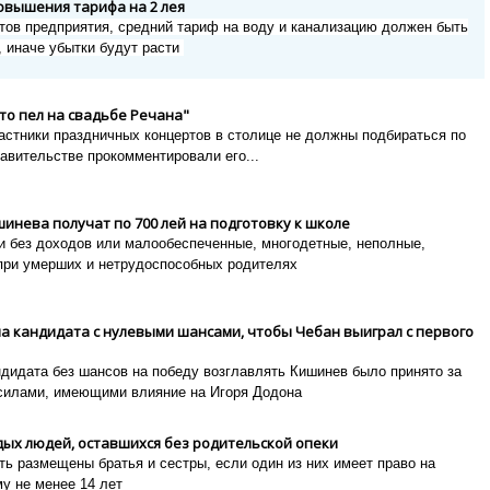
повышения тарифа на 2 лея
тов предприятия, средний тариф на воду и канализацию должен быть
я, иначе убытки будут расти
кто пел на свадьбе Речана"
астники праздничных концертов в столице не должны подбираться по
авительстве прокомментировали его...
шинева получат по 700 лей на подготовку к школе
и без доходов или малообеспеченные, многодетные, неполные,
при умерших и нетрудоспособных родителях
а кандидата с нулевыми шансами, чтобы Чебан выиграл с первого
идата без шансов на победу возглавлять Кишинев было принято за
силами, имеющими влияние на Игоря Додона
ых людей, оставшихся без родительской опеки
ь размещены братья и сестры, если один из них имеет право на
му не менее 14 лет