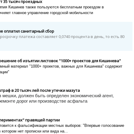
т 35 тысяч проездных
ипия Кишинев также пользуются бесплатным проездом в
очняет главное управление городской мобильности
е оплатил санитарный сбор
просрочку платежа составляет 0,0740 процента в день, то есть 80
решение об изъятии листовок "1000+ проектов для Кишинева"
амный материал "1000+ проектов, важных для Кишинева" содержит
ации"
штраф в 20 тысяч лей после утечки мазута
в мешки, должен быть определен экономический агент,
 ремонте дорог или производстве асфальта
периментах" правящей партии
отовится к фальсификации местных выборов: "
Впервые голосование
 котором нет прописки или вида на...