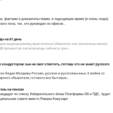
, фактами и доказательствами, в подходящее время (и очень скоро)
ого пола, тех, кто руководил из офисов...
ды на 61 день
йших водохранилищ практически обмелела: они заполнены менее
80 процентов запасов воды сейчас в трех...
кондуктором: сын не смог ответить, потому что не знает русского
ех бедах Молдовы Россию, русских и русскоязычных. К войне со
рного обывателя, готового все бытовые...
тель на пенсии
кандидат по списку Избирательного блока Платформы DA и ПДС, будет
ципальном совете вместо Романа Кожухаря