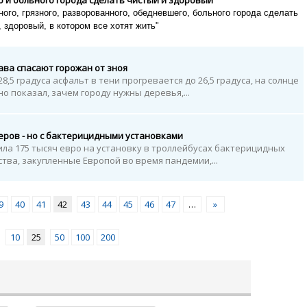
о и больного города сделать чистый и здоровый
ого, грязного, разворованного, обедневшего, больного города сделать
 здоровый, в котором все хотят жить"
ава спасают горожан от зноя
8,5 градуса асфальт в тени прогревается до 26,5 градуса, на солнце
но показал, зачем городу нужны деревья,...
еров - но с бактерицидными установками
а 175 тысяч евро на установку в троллейбусах бактерицидных
тва, закупленные Европой во время пандемии,...
9
40
41
42
43
44
45
46
47
…
»
10
25
50
100
200