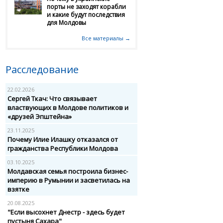
порты не заходят корабли
и какие будут последствия
для Молдовы
Все материалы →
Расследование
22.02.2026
Сергей Ткач: Что связывает
властвующих в Молдове политиков и
«друзей Эпштейна»
23.11.2025
Почему Илие Илашку отказался от
гражданства Республики Молдова
03.10.2025
Молдавская семья построила бизнес-
империю в Румынии и засветилась на
взятке
20.08.2025
"Если высохнет Днестр - здесь будет
пустыня Сахара"