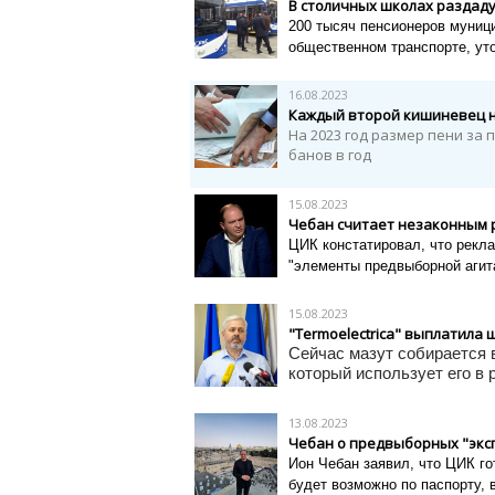
В столичных школах раздаду
200 тысяч пенсионеров муниц
общественном транспорте, ут
16.08.2023
Каждый второй кишиневец н
На 2023 год размер пени за 
банов в год
15.08.2023
Чебан считает незаконным 
ЦИК констатировал, что рекл
"элементы предвыборной агит
15.08.2023
"Termoelectrica" выплатила 
Сейчас мазут собирается 
который использует его в
13.08.2023
Чебан о предвыборных "экс
Ион Чебан заявил, что ЦИК г
будет возможно по паспорту, в