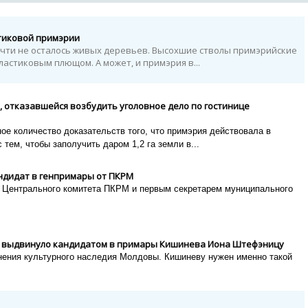
стиковой примэрии
почти не осталось живых деревьев. Высохшие стволы примэрийские
астиковым плющом. А может, и примэрия в...
, отказавшейся возбудить уголовное дело по гостинице
ое количество доказательств того, что примэрия действовала в
тем, чтобы заполучить даром 1,2 га земли в...
ндидат в генпримары от ПКРМ
 Центрального комитета ПКРМ и первым секретарем муниципального
" выдвинуло кандидатом в примары Кишинева Иона Штефэницу
нения культурного наследия Молдовы. Кишиневу нужен именно такой