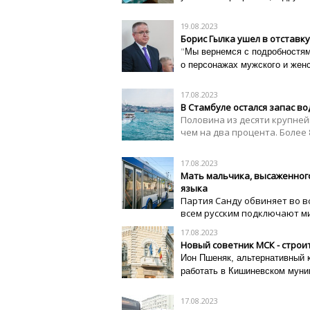
19.08.2023
Борис Гылка ушел в отставку
"
Мы вернемся с подробностями
о персонажах мужского и женск
17.08.2023
В Стамбуле остался запас во
Половина из десяти крупне
чем на два процента. Более 
17.08.2023
Мать мальчика, высаженного 
языка
Партия Санду обвиняет во вс
всем русским подключают ми
17.08.2023
Новый советник МСК - строи
Ион Пшеняк, альтернативный 
работать в Кишиневском муни
17.08.2023