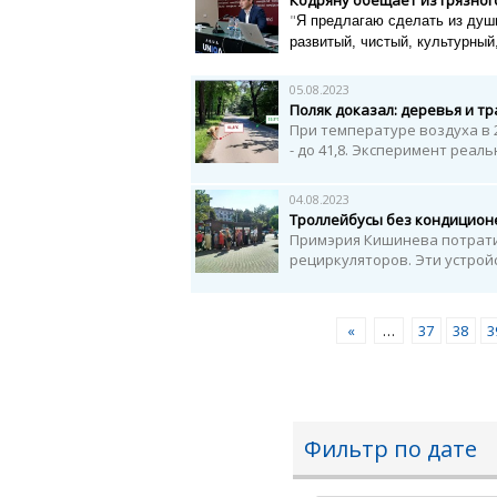
Кодряну обещает из грязног
"
Я предлагаю сделать из душн
развитый, чистый, культурный,
05.08.2023
Поляк доказал: деревья и тр
При температуре воздуха в 2
- до 41,8. Эксперимент реаль
04.08.2023
Троллейбусы без кондицион
Примэрия Кишинева потратил
рециркуляторов. Эти устройс
«
…
37
38
3
Фильтр по дате