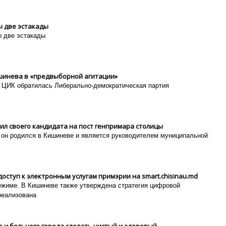
ы две эстакады
ы две эстакады
шинева в «предвыборной агитации»
в ЦИК обратилась Либерально-демократическая партия
ил своего кандидата на пост генпримара столицы
 он родился в Кишиневе и является руководителем муниципальной
оступ к электронным услугам примэрии на smart.chisinau.md
ежиме. В Кишиневе также утверждена стратегия цифровой
реализована