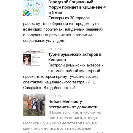
Городской Социальный
Форум пройдёт в Кишинёве 4
и 5 мая
Спикеры из 30 городов
расскажут о пройденном их городом пути,
возникших проблемах, найденных решениях
и полученных результатах в развитии
социальных услуг для...
29.04.2023
Турне румынских актеров в
Кишинев
Гастроли румынских актеров -
это масштабный культурный
проект, в котором примут участие восемь
спектаклей национального театра «И. L.
Caragiale». Вход бесплатный
27.04.2023
Чебан: Меня могут
отстранить от должности
"После того, как я публично
поинтересовался, откуда
миллионы у 40 из 63 депутатов PAS, на
меня ополчились все эти народные