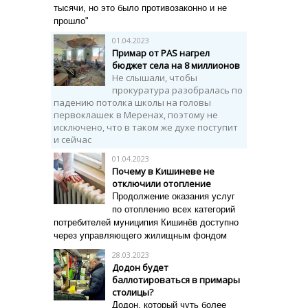
тысячи, но это было противозаконно и не
прошло"
01.04.2023
Примар от PAS нагрел
бюджет села на 8 миллионов
Не слышали, чтобы
прокуратура разобралась по
падению потолка школы на головы
первоклашек в Меренах, поэтому не
исключено, что в таком же духе поступит
и сейчас
01.04.2023
Почему в Кишиневе не
отключили отопление
Продолжение оказания услуг
по отоплению всех категорий
потребителей муниципия Кишинёв доступно
через управляющего жилищным фондом
28.03.2023
Додон будет
баллотироваться в примары
столицы?
Додон, который чуть более