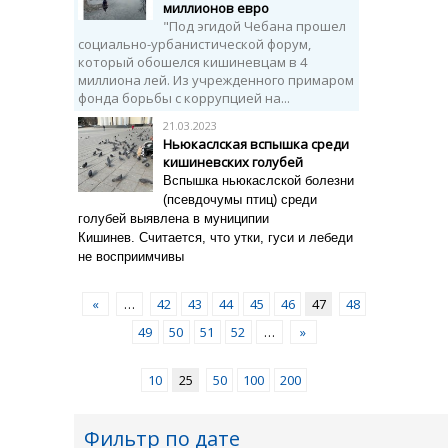
миллионов евро
"Под эгидой Чебана прошел
социально-урбанистической форум,
который обошелся кишиневцам в 4
миллиона лей. Из учрежденного примаром
фонда борьбы с коррупцией на...
21.03.2023
Ньюкаслская вспышка среди
кишиневских голубей
Вспышка ньюкаслской болезни
(псевдочумы птиц) среди
голубей выявлена ​​в муниципии
Кишинев.
Считается, что утки, гуси и лебеди
не восприимчивы
«
…
42
43
44
45
46
47
48
49
50
51
52
…
»
10
25
50
100
200
Фильтр по дате