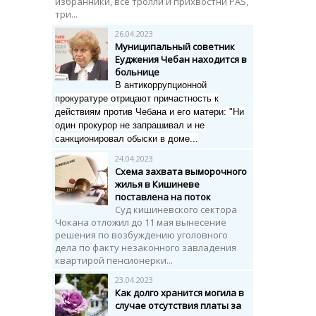
избранники, все тролли и прихвостни PAS,
три...
26.04.2023
Муниципальный советник
Еуджения Чебан находится в
больнице
В антикоррупционной
прокуратуре отрицают причастность к
действиям против Чебана и его матери:
"Ни
один прокурор не запрашивал и не
санкционировал обыски в доме...
24.04.2023
Схема захвата выморочного
жилья в Кишиневе
поставлена на поток
Суд кишиневского сектора
Чокана отложил до 11 мая вынесение
решения по возбуждению уголовного
дела по факту незаконного завладения
квартирой пенсионерки...
23.04.2023
Как долго хранится могила в
случае отсутствия платы за