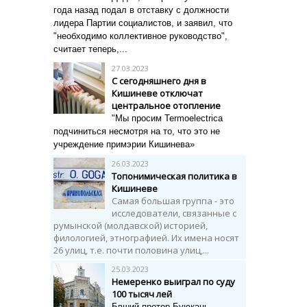
года назад подал в отставку с должности
лидера Партии социалистов, и заявил, что
"необходимо коллективное руководство",
считает теперь,...
27.03.2023
С сегодняшнего дня в
Кишиневе отключат
центральное отопление
"Мы просим Termoelectrica
подчиниться несмотря на то, что это не
учреждение примэрии Кишинева»
26.03.2023
Топонимическая политика в
Кишиневе
Самая большая группа - это
исследователи, связанные с
румынской (молдавской) историей,
филологией, этнографией. Их имена носят
26 улиц, т.е. почти половина улиц,...
25.03.2023
Немеренко выиграл по суду
100 тысяч лей
Бвший претор Буюкань