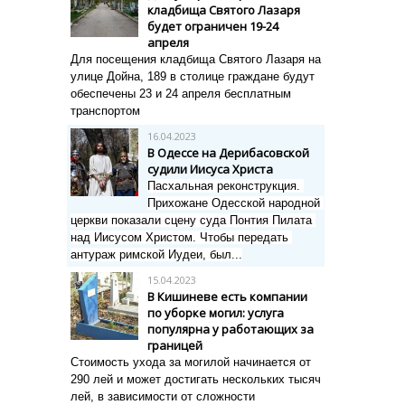
кладбища Святого Лазаря
будет ограничен 19-24
апреля
Для посещения кладбища Святого Лазаря на
улице Дойна, 189 в столице граждане будут
обеспечены 23 и 24 апреля бесплатным
транспортом
16.04.2023
В Одессе на Дерибасовской
судили Иисуса Христа
Пасхальная реконструкция. 
Прихожане Одесской народной 
церкви 
показали сцену суда Понтия Пилата 
над Иисусом Христом. 
Чтобы передать 
антураж римской Иудеи, был...
15.04.2023
В Кишиневе есть компании
по уборке могил: услуга
популярна у работающих за
границей
Стоимость ухода за могилой начинается от
290 лей и может достигать нескольких тысяч
лей, в зависимости от сложности