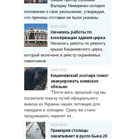
Валериу Немеренко оспорил
положения о свое увольнении, утверждая,
что причины отставки не были указаны
25.03.2023
Начались работы по
консервации здания цирка
Начались работы по ремонту
крыши Кишиневского цирка,
который включено в реестр охраняемых
памятников
24.03.2023
Кишиневский зоопарк помог
эвакуировать киевских
обезьян
"Почти весь прошлый год мы
посвятили поиску путей официального
вывоза из Украины наших питомцев для
передачи в зоопарки. Сразу же стали
продумывать перелет из...
22.03.2023
Примэрия столицы
закапывает в русло Быка 20