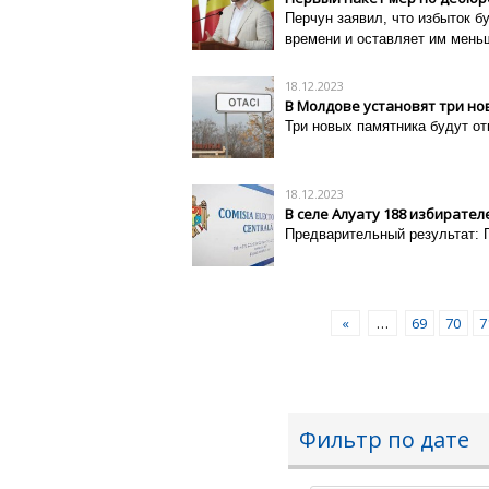
Перчун заявил, что избыток б
времени и оставляет им меньш
18.12.2023
В Молдове установят три н
Три новых памятника будут от
18.12.2023
В селе Алуату 188 избирате
Предварительный результат: 
«
…
69
70
7
Фильтр по дате