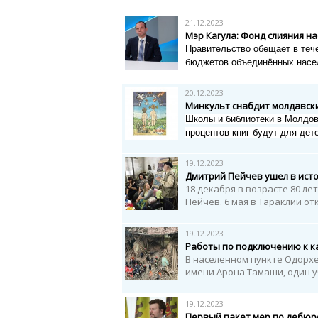
21.12.2023
Мэр Кагула: Фонд слияния н
Правительство обещает в теч
бюджетов объединённых насе
20.12.2023
Минкульт снабдит молдавски
Школы и библиотеки в Молдове
процентов книг будут для дете
19.12.2023
Дмитрий Пейчев ушел в ист
18 декабря в возрасте 80 ле
Пейчев. 6 мая в Тараклии от
19.12.2023
Работы по подключению к к
В населенном пункте Одорхе
имени Арона Тамаши, один у
19.12.2023
Первый пакет мер по дебюр