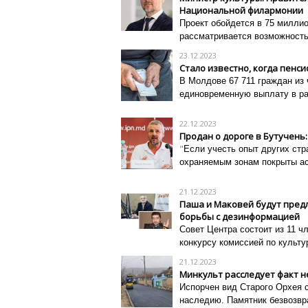
Национальной филармонии
Проект обойдется в 75 миллио
рассматривается возможность 
23.12.2023
Стало известно, когда пен
В Молдове 67 711 граждан из 
единовременную выплату в раз
22.12.2023
Продан о дороге в Бутучен
"
Если учесть опыт других стра
охраняемым зонам покрыты ас
21.12.2023
Паша и Маковей будут предл
борьбы с дезинформацией
Совет Центра состоит из 11 ч
конкурсу комиссией по культур
21.12.2023
Минкульт расследует факт 
Испорчен вид Старого Орхея с
наследию. Памятник безвозвр