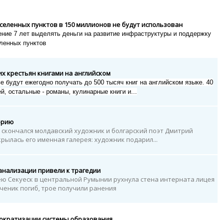
аселенных пунктов в 150 миллионов не будут использован
ение 7 лет выделять деньги на развитие инфраструктуры и поддержку
ленных пунктов
х крестьян книгами на английском
 будут ежегодно получать до 500 тысяч книг на английском языке.
40
й, остальные - романы, кулинарные книги и...
орию
т скончался молдавский художник и болгарский поэт Дмитрий
крылась его именная галерея: художник подарил...
анализации привели к трагедии
ю Секуеск в центральной Румынии рухнула стена интерната лицея
ченик погиб, трое получили ранения
ократизации системы образования