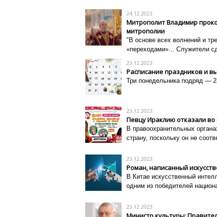
24.12.2023
Митрополит Владимир проко
митрополии
"В основе всех волнений и тре
«переходами»... Служители с
23.12.2023
Расписание праздников и в
Три понедельника подряд — 2
23.12.2023
Певцу Ираклию отказали во 
В правоохранительных органа
страну, поскольку он не соот
23.12.2023
Роман, написанный искусств
В Китае искусственный интел
одним из победителей национа
23.12.2023
Министр культуры: Правител