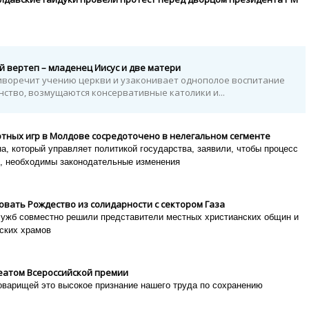
й вертеп – младенец Иисус и две матери
иворечит учению церкви и узаконивает однополое воспитание
нство, возмущаются консервативные католики и...
ртных игр в Молдове сосредоточено в нелегальном сегменте
, который управляет политикой государства, заявили, чтобы процесс
, необходимы законодательные изменения
овать Рождество из солидарности с сектором Газа
лужб совместно решили представители местных христианских общин и
ских храмов
еатом Всероссийской премии
товарищей это высокое признание нашего труда по сохранению