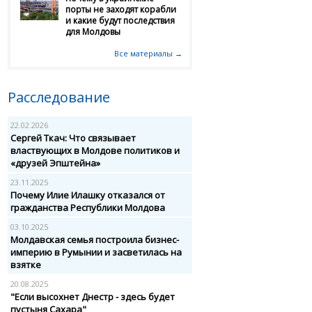
порты не заходят корабли
и какие будут последствия
для Молдовы
Все материалы →
Расследование
22.02.2026
Сергей Ткач: Что связывает
властвующих в Молдове политиков и
«друзей Эпштейна»
23.11.2025
Почему Илие Илашку отказался от
гражданства Республики Молдова
03.10.2025
Молдавская семья построила бизнес-
империю в Румынии и засветилась на
взятке
20.08.2025
"Если высохнет Днестр - здесь будет
пустыня Сахара"