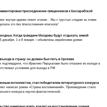
мментировал присоединение священников к Бессарабской
вог внутри церкви лежит эгоизм...
Мы с грустью следим за этими
делали это без благословения епископа
"
ыходных. Когда граждане Молдовы будут отдыхать зимой
5 декабря, 1 и 8 января —объявлены нерабочими днями
въезде в страну: он должен был петь в Оргееве
х подтвердили, что Ираклию Пирцхалаве было отказано во въезде в
ветствовал условиям для въезда в РМ
енным интеллектом, стал победителем литературного конкурса
лект написал роман «Страна воспоминаний». Произведение стало
льного конкурса научно-фантастической...
ьство намерено взять кредит на восстановление здания