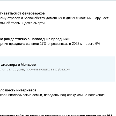
тказаться от фейерверков
ному стрессу и беспокойству домашних и диких животных, нарушает
ичиной травм и даже смерти
на рождественско-новогодние праздники
ения праздника заявили 17% опрошенных, в 2023-м - всего 6%
я диаспора в Молдове
лог белорусов, проживающих за рубежом
ло шесть интернатов
свои биологические семьи, переданы под опеку или на попечение
олдавские гайдуки провели протест перед дворцом президента РМ