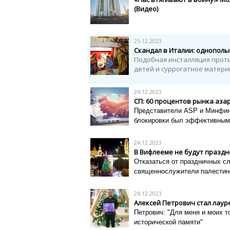
(Видео)
25.12.2023
Скандал в Италии: однополы
Подобная инсталляция прот
детей и суррогатное матери
24.12.2023
СП: 60 процентов рынка аза
Представители ASP и Минфина
блокировки был эффективным
24.12.2023
В Вифлееме не будут праздн
Отказаться от праздничных с
священнослужители палестин
24.12.2023
Алексей Петрович стал лаур
Петрович: "Для меня и моих 
исторической памяти"