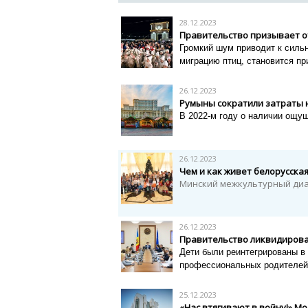
28.12.2023
Правительство призывает о
Громкий шум приводит к силь
миграцию птиц, становится пр
26.12.2023
Румыны сократили затраты 
В 2022-м году о наличии ощущ
26.12.2023
Чем и как живет белорусска
Минский межкультурный диа
26.12.2023
Правительство ликвидирова
Дети были реинтегрированы в 
профессиональных родителей
25.12.2023
«Нас втягивают в войну!» М