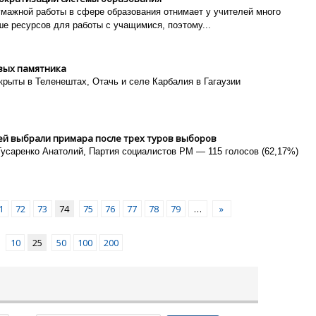
умажной работы в сфере образования отнимает у учителей много
е ресурсов для работы с учащимися, поэтому...
овых памятника
крыты в Теленештах, Отачь и селе Карбалия в Гагаузии
лей выбрали примара после трех туров выборов
Гусаренко Анатолий, Партия социалистов РМ — 115 голосов (62,17%)
1
72
73
74
75
76
77
78
79
…
»
10
25
50
100
200