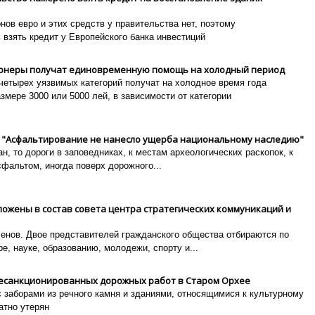
нов евро и этих средств у правительства нет, поэтому
взять кредит у Европейского банка инвестиций
сионеры получат единовременную помощь на холодный период
четырех уязвимых категорий получат на холодное время года
мере 3000 или 5000 лей, в зависимости от категории
ь: "Асфальтирование не нанесло ущерба национальному наследию"
н, то дороги в заповедниках, к местам археологических раскопок, к
фальтом, иногда поверх дорожного...
ожены в состав совета центра стратегических коммуникаций и
ленов. Двое представителей гражданского общества отбираются по
е, науке, образованию, молодежи, спорту и...
несанкционированных дорожных работ в Старом Орхее
 заборами из речного камня и зданиями, относящимися к культурному
атно утерян