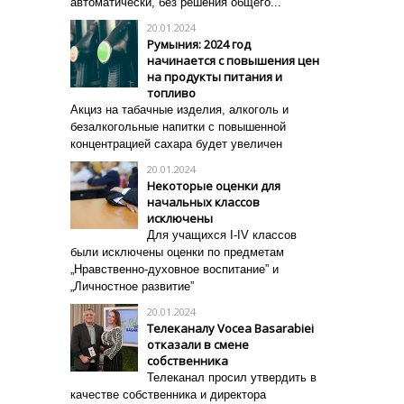
автоматически, без решения общего...
20.01.2024
Румыния: 2024 год
начинается с повышения цен
на продукты питания и
топливо
Акциз на табачные изделия, алкоголь и
безалкогольные напитки с повышенной
концентрацией сахара будет увеличен
20.01.2024
Некоторые оценки для
начальных классов
исключены
Для учащихся I-IV классов
были исключены оценки по предметам
„Нравственно-духовное воспитание” и
„Личностное развитие”
20.01.2024
Телеканалу Vocea Basarabiei
отказали в смене
собственника
Телеканал просил утвердить в
качестве собственника и директора