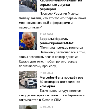
Кабмин Румынии пошел на
серьезные уступки
фермерам
Премьер Румынии Марчел
Чолаку заявил, что это только "первый пакет
мер, согласованный с фермерами и
перевозчиками"
21.01.2024
Боррель: Израиль
финансировал ХАМАС
"Политика премьер-министра
Нетаньяху заключалась в том,
чтобы позволять ввоз в сектор денег из
Катара для того, чтобы
препятствовать
политическому процессу,...
21.01.2024
Mercedes-Benz продаёт все
80 немецких автосалонов
концерна
Такие новости идут потоком -
заводы концерна закрываются в Германии и
открываются в Китае и США
20.01.2024