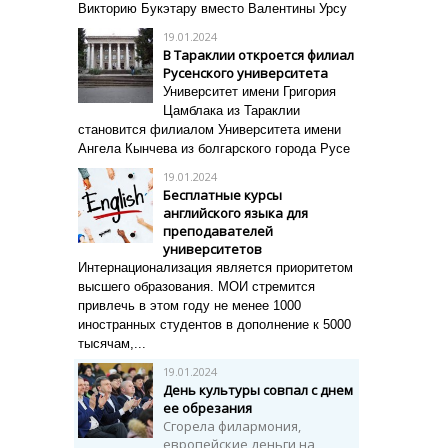
Викторию Букэтару вместо Валентины Урсу
19.01.2024
В Тараклии откроется филиал
Русенского университета
Университет имени Григория
Цамблака из Тараклии
становится филиалом Университета имени
Ангела Кынчева из болгарского города Русе
19.01.2024
Бесплатные курсы
английского языка для
преподавателей
университетов
Интернационализация является приоритетом
высшего образования. MОИ стремится
привлечь в этом году не менее 1000
иностранных студентов в дополнение к 5000
тысячам,...
19.01.2024
День культуры совпал с днем
ее обрезания
Сгорела филармония,
европейские деньги на