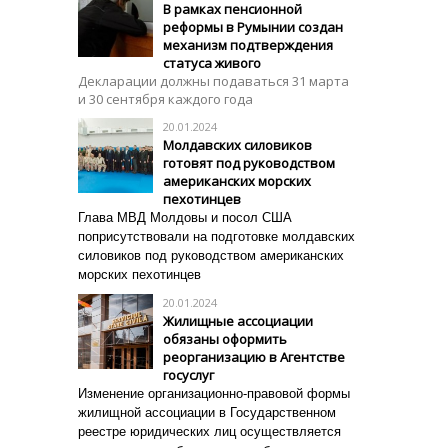
В рамках пенсионной
реформы в Румынии создан
механизм подтверждения
статуса живого
Декларации должны подаваться 31 марта
и 30 сентября каждого года
20.01.2024
Молдавских силовиков
готовят под руководством
американских морских
пехотинцев
Глава МВД Молдовы и посол США
поприсутствовали на подготовке молдавских
силовиков под руководством американских
морских пехотинцев
20.01.2024
Жилищные ассоциации
обязаны оформить
реорганизацию в Агентстве
госуслуг
Изменение организационно-правовой формы
жилищной ассоциации в Государственном
реестре юридических лиц осуществляется