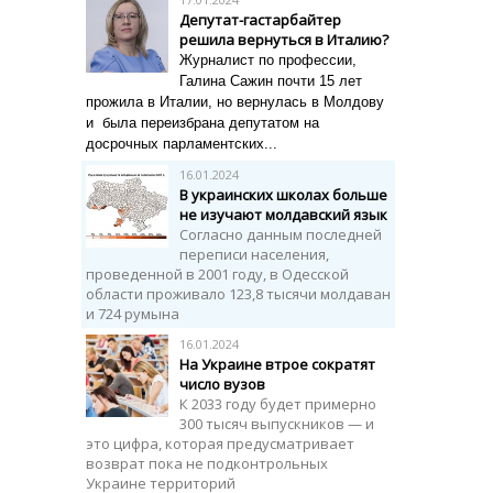
Депутат-гастарбайтер
решила вернуться в Италию?
Журналист по профессии,
Галина Сажин почти 15 лет
прожила в Италии, но вернулась в Молдову
и была переизбрана депутатом на
досрочных парламентских...
16.01.2024
В украинских школах больше
не изучают молдавский язык
Согласно данным последней
переписи населения,
проведенной в 2001 году, в Одесской
области проживало 123,8 тысячи молдаван
и 724 румына
16.01.2024
На Украине втрое сократят
число вузов
К 2033 году будет примерно
300 тысяч выпускников — и
это цифра, которая предусматривает
возврат пока не подконтрольных
Украине территорий