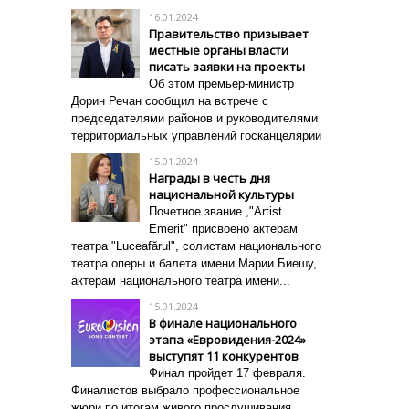
16.01.2024
Правительство призывает
местные органы власти
писать заявки на проекты
Об этом премьер-министр
Дорин Речан сообщил на встрече с
председателями районов и руководителями
территориальных управлений госканцелярии
15.01.2024
Награды в честь дня
национальной культуры
Почетное звание ,"Artist
Emerit" присвоено актерам
театра "Luceafărul", солистам национального
театра оперы и балета имени Марии Биешу,
актерам национального театра имени...
15.01.2024
В финале национального
этапа «Евровидения-2024»
выступят 11 конкурентов
Финал пройдет 17 февраля.
Финалистов выбрало профессиональное
жюри по итогам живого прослушивания