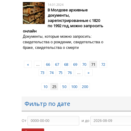
14.01.2024
В Молдове архивные
документы,
зарегистрированные с 1820
по 1992 год, можно запросить
онлайн
Документы, которые можно запросить:
с
видетельства о рождении, с
видетельства о
браке, с
видетельства о смерти
«
…
66
67
68
69
70
71
72
73
74
75
76
…
»
10
25
50
100
200
Фильтр по дате
От
и до