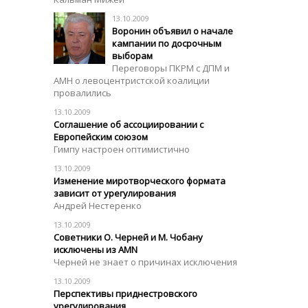
13.10.2009
Воронин объявил о начале
кампании по досрочным
выборам
Переговоры ПКРМ с ДПМ и
АМН о левоцентристской коалиции
провалились
13.10.2009
Соглашение об ассоциировании с
Европейским союзом
Гимпу настроен оптимистично
13.10.2009
Изменение миротворческого формата
зависит от урегулирования
Андрей Нестеренко
13.10.2009
Советники О. Черней и М. Чобану
исключены из АMN
Черней не знает о причинах исключения
13.10.2009
Перспективы приднестровского
урегулирования