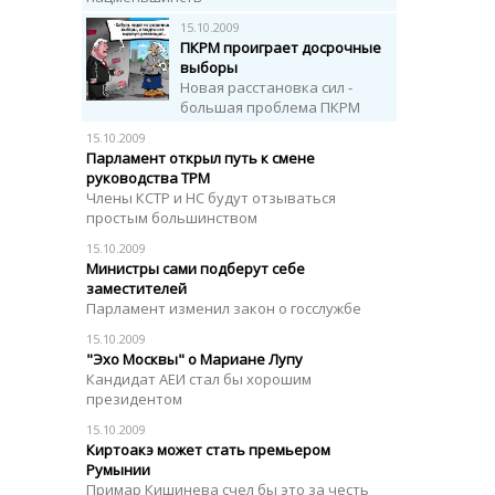
15.10.2009
ПКРМ проиграет досрочные
выборы
Новая расстановка сил -
большая проблема ПКРМ
15.10.2009
Парламент открыл путь к смене
руководства ТРМ
Члены КСТР и НС будут отзываться
простым большинством
15.10.2009
Министры сами подберут себе
заместителей
Парламент изменил закон о госслужбе
15.10.2009
"Эхо Москвы" о Мариане Лупу
Кандидат АЕИ стал бы хорошим
президентом
15.10.2009
Киртоакэ может стать премьером
Румынии
Примар Кишинева счел бы это за честь