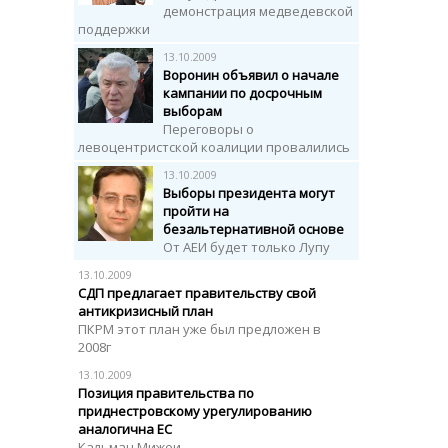
демонстрация медведевской
поддержки
13.10.2009
Воронин объявил о начале
кампании по досрочным
выборам
Переговоры о
левоцентристской коалиции провалились
13.10.2009
Выборы президента могут
пройти на
безальтернативной основе
От АЕИ будет только Лупу
13.10.2009
СДП предлагает правительству свой
антикризисный план
ПКРМ этот план уже был предложен в
2008г
13.10.2009
Позиция правительства по
приднестровскому урегулированию
аналогична ЕС
Кальман Мижеи