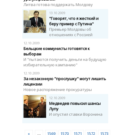
Литва готова поддержать Молдову
13.10.2009
"Говорят, что я жесткий и
беру пример с Путина"
Премьер Молдовы об
отношениях с Россией
12.10.2009
Бельцкие коммунисты готовятся к
выборам
И "пытаются получить деньги на будущую
избирательную кампанию"
12.10.2009
За незаконную "прослушку" могут лишить
лицензии
Новое распоряжение прокуратуры
12.10.2009
Медведев повысил шансы
Лупу
И опустил ставки Воронина
«
…
1569
1570
1571
1572
1573