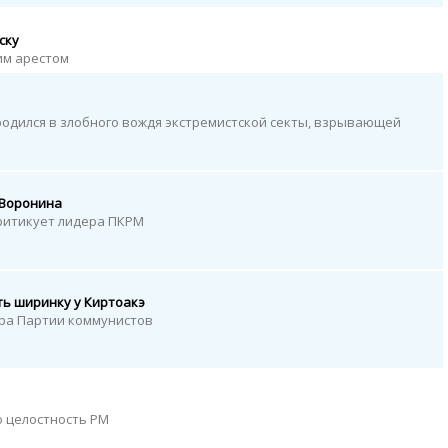
ску
им арестом
одился в злобного вождя экстремистской секты, взрывающей
 Воронина
ритикует лидера ПКРМ
ть ширинку у Киртоакэ
ра Партии коммунистов
 целостность РМ