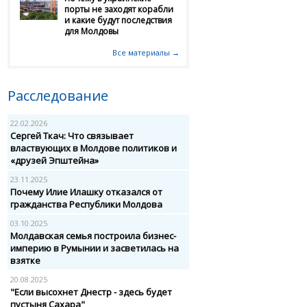
порты не заходят корабли
и какие будут последствия
для Молдовы
Все материалы →
Расследование
22.02.2026
Сергей Ткач: Что связывает
властвующих в Молдове политиков и
«друзей Эпштейна»
23.11.2025
Почему Илие Илашку отказался от
гражданства Республики Молдова
03.10.2025
Молдавская семья построила бизнес-
империю в Румынии и засветилась на
взятке
20.08.2025
"Если высохнет Днестр - здесь будет
пустыня Сахара"