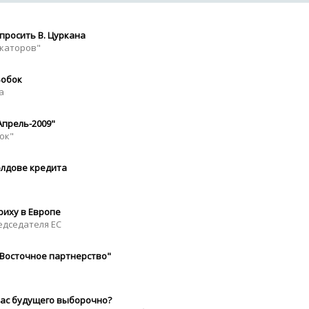
просить В. Цуркана
окаторов"
Бобок
а
Апрель-2009"
ок"
олдове кредита
иху в Европе
едседателя ЕС
Восточное партнерство"
ас будущего выборочно?