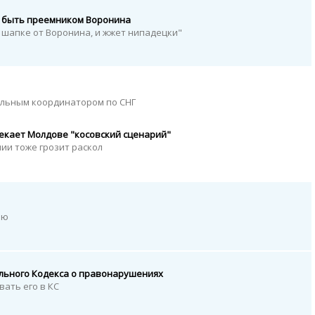
т быть преемником Воронина
 шапке от Воронина, и жжет нипадецки"
льным координатором по СНГ
екает Молдове "косовский сценарий"
ии тоже грозит раскол
ию
льного Кодекса о правонарушениях
ать его в КС