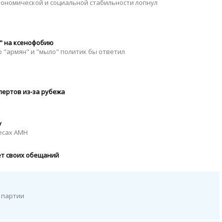
кономической и социальной стабильности лопнул
" на ксенофобию
о "армян" и "мыло" политик бы ответил
пертов из-за рубежа
у
есах АМН
ет своих обещаний
 партии