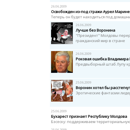
26.06.2009
Освобожден из-под стражи Аурел Марине
Теперь он будет находиться под домашн
26.06.2009
Лучше без Воронина
"Президент" Молдовы перер
гражданский мир в стране
26.06.2009
Роковая ошибка Владимира
Предвыборный штаб Лупу к
25.06.2009
Воронин хотел бы расстегну
Эротические фантазии лиде
25.06.2009
Бухарест признает Республику Молдова
Бэсеску: поддерживаем территориальную
25.06.2009