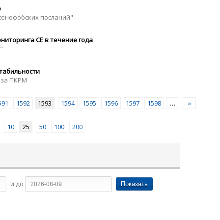
ю
сенофобских посланий"
ниторинга СЕ в течение года
"
стабильности
 за ПКРМ
591
1592
1593
1594
1595
1596
1597
1598
…
»
10
25
50
100
200
и до