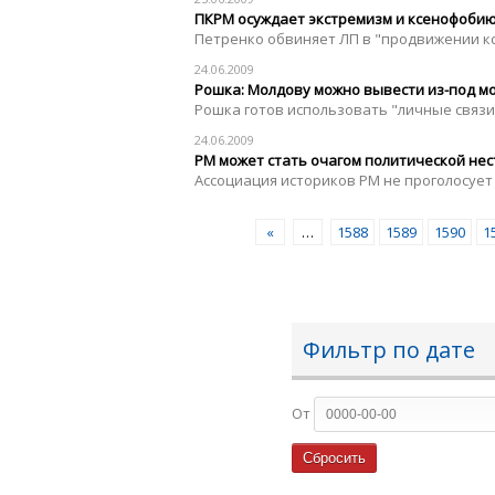
ПКРМ осуждает экстремизм и ксенофоби
Петренко обвиняет ЛП в "продвижении к
24.06.2009
Рошка: Молдову можно вывести из-под мо
Рошка готов использовать "личные связи
24.06.2009
РМ может стать очагом политической не
Ассоциация историков РМ не проголосует
«
…
1588
1589
1590
1
Фильтр по дате
От