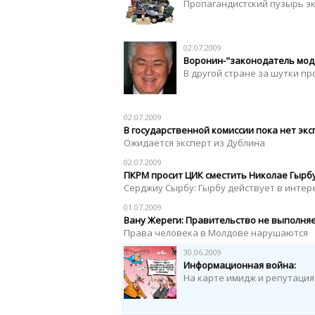
Пропагандистский пузырь э
02.07.2009
Воронин-"законодатель мод
В другой стране за шутки пр
02.07.2009
В государственной комиссии пока нет экс
Ожидается эксперт из Дублина
02.07.2009
ПКРМ просит ЦИК сместить Николае Гырб
Серджиу Сырбу: Гырбу действует в интер
01.07.2009
Вану Жереги: Правительство не выполня
Права человека в Молдове нарушаются
30.06.2009
Информационная война:
На карте имидж и репутация