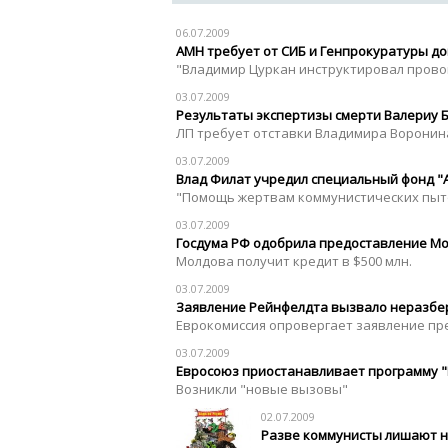
06.07.2009
АМН требует от СИБ и Генпрокуратуры до
"Владимир Цуркан инструктировал пров
03.07.2009
Результаты экспертизы смерти Валериу 
ЛП требует отставки Владимира Воронин
03.07.2009
Влад Филат учредил специальный фонд "
"Помощь жертвам коммунистических пыт
03.07.2009
Госдума РФ одобрила предоставление М
Молдова получит кредит в $500 млн.
03.07.2009
Заявление Рейнфелдта вызвало неразбер
Еврокомиссия опровергает заявление пр
03.07.2009
Евросоюз приостанавливает программу "
Возникли "новые вызовы"
02.07.2009
Разве коммунисты лишают н