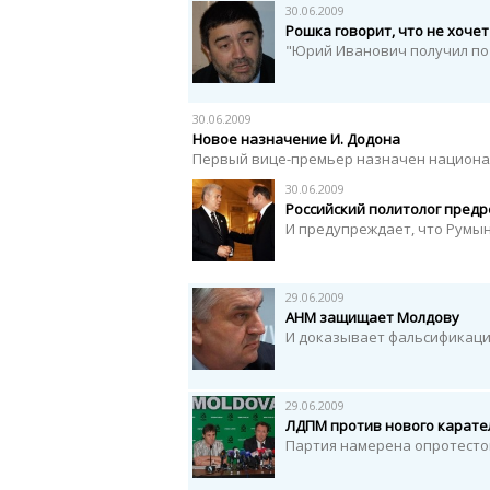
30.06.2009
Рошка говорит, что не хоче
"Юрий Иванович получил по
30.06.2009
Новое назначение И. Додона
Первый вице-премьер назначен национа
30.06.2009
Российский политолог предр
И предупреждает, что Румын
29.06.2009
АНМ защищает Молдову
И доказывает фальсификац
29.06.2009
ЛДПМ против нового карате
Партия намерена опротестов