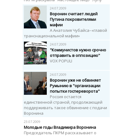
24.07.2009
Воронин считает людей
Путина покровителями
мафии
А Анатолия Чубайса–«главой
транснациональной мафии»
24.07.2009
"Коммунистов нужно срочно
отправить в оппозицию"
VOX POPULI
24.07.2009
Воронин уже не обвиняет
Румынию в "организации
попытки госпереворота"
Россия остается
единственной страной, продолжающей
поддерживать такое обвинение с подачи
Воронина
23.07.2009
Молодые годы Владимира Воронина
Председатель ПКРМ рассказывает о