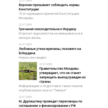
22.07.2009
Воронин призывает соблюдать нормы
Конституции
15-я годовщина принятия Конституции
Молдовы
22.07.2009
Гречаная снисходительна к Иордану
И просит журналистов не вмешиваться в
личную жизнь
22.07.2009
Любовные утехи мужчины, похожего на
В.Иордана
Новое секс-видео
22.07.2009
Правительство Молдовы
утверждает, что не станет
запрещать выезд граждан из
страны
Информацию о подготовке таких планов
опубликовала газета "Тимпул"
22.07.2009
М. Дурлештяну проведет переговоры по
соглашению о финансировании с РФ