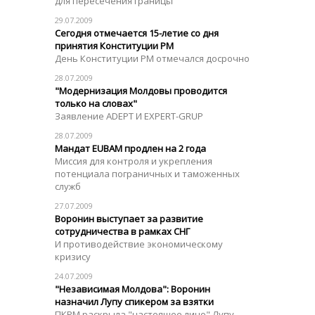
для пересечения границы
29.07.2009
Сегодня отмечается 15-летие со дня
принятия Конституции РМ
День Конституции РМ отмечался досрочно
28.07.2009
"Модернизация Молдовы проводится
только на словах"
Заявление АDEPT И EXPERT-GRUP
28.07.2009
Мандат EUBAM продлен на 2 года
Миссия для контроля и укрепления
потенциала пограничных и таможенных
служб
27.07.2009
Воронин выступает за развитие
сотрудничества в рамках СНГ
И противодействие экономическому
кризису
24.07.2009
"Независимая Молдова": Воронин
назначил Лупу спикером за взятки
ПКРМ раскрыла "настоящее лицо" Лупу