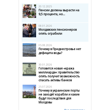
20.12.2025
Пенсии должны вырасти на
9,5 процента, но...
08.01.2026
Молдавских пенсионеров
опять ограбили
05.08.2026
Почему в Приднестровье нет
дефицита воды?
30.01.2026
Готовится новая «кража
миллиарда»: правительство
опять получит возможность
спасать активы банков
25.07.2026
Почему в украинские порты
не заходят корабли и какие
будут последствия для
Молдовы
Все материалы →