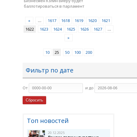
Бизнесмен Кэлин Виеру будет
баллотироваться в парламент
«
…
1617
1618
1619
1620
1621
1622
1623
1624
1625
1626
1627
…
»
10
25
50
100
200
Фильтр по дате
От
и до
Топ новостей
20.12.2025