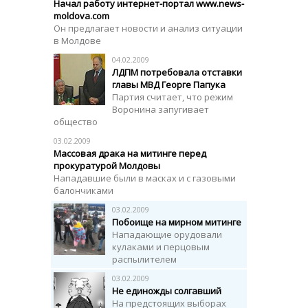
Начал работу интернет-портал www.news-
moldova.com
Он предлагает новости и анализ ситуации
в Молдове
04.02.2009
ЛДПМ потребовала отставки
главы МВД Георге Папука
Партия считает, что режим
Воронина запугивает
общество
03.02.2009
Массовая драка на митинге перед
прокуратурой Молдовы
Нападавшие были в масках и с газовыми
балончиками
03.02.2009
Побоище на мирном митинге
Нападающие орудовали
кулаками и перцовым
распылителем
03.02.2009
Не единожды солгавший
На предстоящих выборах