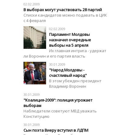
02.02.2009
В выборах могут участвовать 28 партий
Списки кандидатов можно подавать в ЦИК
с 4 февраля
02.02.2009
Парламент Молдовы
назначил очередные
выборы на 5 апреля
Их главная интрига - удержат
ли Воронин и его партия власть
30.01.2009
"Народ Молдовы -
счастливый народ"
В этом убежден президент
Владимир Воронин
30.01.2009
"Коалиция-2009": полиция угрожает
выборам
Наблюдатели советуют МВД уважать
Конституцию
30.01.2009
Сын поэта Виеру вступил в ЛДПМ