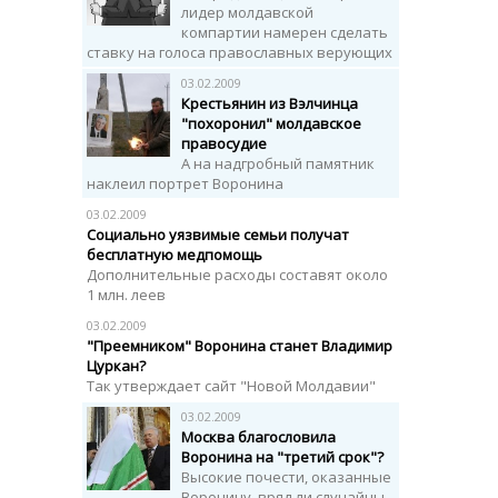
лидер молдавской
компартии намерен сделать
ставку на голоса православных верующих
03.02.2009
Крестьянин из Вэлчинца
"похоронил" молдавское
правосудие
А на надгробный памятник
наклеил портрет Воронина
03.02.2009
Социально уязвимые семьи получат
бесплатную медпомощь
Дополнительные расходы составят около
1 млн. леев
03.02.2009
"Преемником" Воронина станет Владимир
Цуркан?
Так утверждает сайт "Новой Молдавии"
03.02.2009
Москва благословила
Воронина на "третий срок"?
Высокие почести, оказанные
Воронину, вряд ли случайны