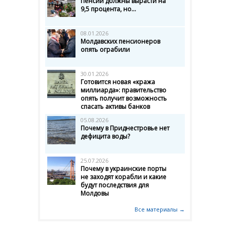
Пенсии должны вырасти на
9,5 процента, но...
08.01.2026
Молдавских пенсионеров
опять ограбили
30.01.2026
Готовится новая «кража
миллиарда»: правительство
опять получит возможность
спасать активы банков
05.08.2026
Почему в Приднестровье нет
дефицита воды?
25.07.2026
Почему в украинские порты
не заходят корабли и какие
будут последствия для
Молдовы
Все материалы →