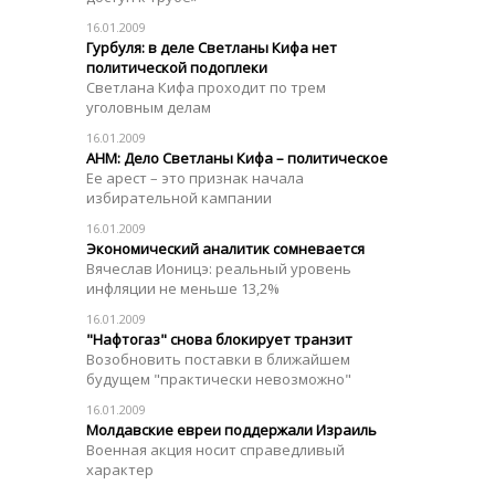
16.01.2009
Гурбуля: в деле Светланы Кифа нет
политической подоплеки
Светлана Кифа проходит по трем
уголовным делам
16.01.2009
АНМ: Дело Светланы Кифа – политическое
Ее арест – это признак начала
избирательной кампании
16.01.2009
Экономический аналитик сомневается
Вячеслав Ионицэ: реальный уровень
инфляции не меньше 13,2%
16.01.2009
"Нафтогаз" снова блокирует транзит
Возобновить поставки в ближайшем
будущем "практически невозможно"
16.01.2009
Молдавские евреи поддержали Израиль
Военная акция носит справедливый
характер