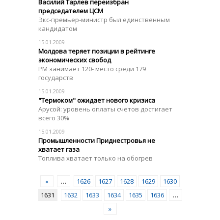
Василий Тарлев переизбран
председателем ЦСМ
Экс-премьер-министр был единственным
кандидатом
15.01.2009
Молдова теряет позиции в рейтинге
экономических свобод
РМ занимает 120- место среди 179
государств
15.01.2009
"Термоком" ожидает нового кризиса
Арусой: уровень оплаты счетов достигает
всего 30%
15.01.2009
Промышленности Приднестровья не
хватает газа
Топлива хватает только на обогрев
«
…
1626
1627
1628
1629
1630
1631
1632
1633
1634
1635
1636
…
»