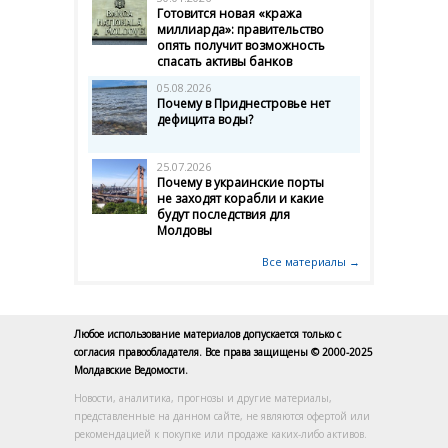
Готовится новая «кража
миллиарда»: правительство
опять получит возможность
спасать активы банков
05.08.2026
Почему в Приднестровье нет
дефицита воды?
25.07.2026
Почему в украинские порты
не заходят корабли и какие
будут последствия для
Молдовы
Все материалы →
Любое использование материалов допускается только с
согласия правообладателя. Все права защищены © 2000-2025
Молдавские Ведомости.
Новости, аналитика, прогнозы и другие материалы,
представленные на данном сайте, не являются офертой или
рекомендацией к покупке или продаже каких-либо активов.