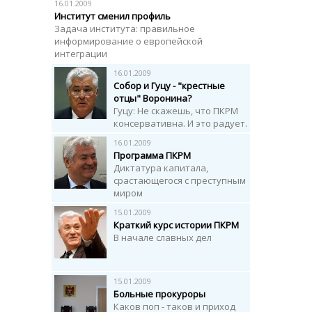
16.01.2009
Институт сменил профиль
Задача института: правильное
информирование о европейской
интеграции
16.01.2009
Собор и Гуцу - "крестные
отцы" Воронина?
Гуцу: Не скажешь, что ПКРМ
консервативна. И это радует.
16.01.2009
Программа ПКРМ
Диктатура капитала,
срастающегося с преступным
миром
15.01.2009
Краткий курс истории ПКРМ
В начале славных дел
15.01.2009
Больные прокуроры
Каков поп - таков и приход