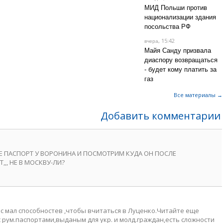
МИД Польши против
национализации здания
посольства РФ
, 15:42
вчера
Майя Санду призвала
диаспору возвращаться
- будет кому платить за
газ
Все материалы →
Добавить комментарии
Е ПАСПОРТ У ВОРОНИНА И ПОСМОТРИМ КУДА ОН ПОСЛЕ
,, НЕ В МОСКВУ-ЛИ?
ас мал способностев ,чтобы вчитаться в Луценко.Читайте еще
 с рум.паспортами,выданым для укр. и молд.граждан,есть сложности