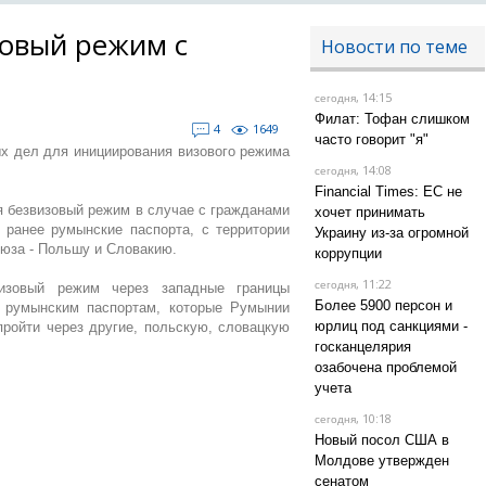
зовый режим с
Новости по теме
, 14:15
сегодня
Филат: Тофан слишком
4
1649
часто говорит "я"
х дел для инициирования визового режима
, 14:08
сегодня
Financial Times: ЕС не
я безвизовый режим в случае с гражданами
хочет принимать
 ранее румынские паспорта, с территории
Украину из-за огромной
оюза - Польшу и Словакию.
коррупции
, 11:22
сегодня
изовый режим через западные границы
Более 5900 персон и
 румынским паспортам, которые Румынии
юрлиц под санкциями -
пройти через другие, польскую, словацкую
госканцелярия
озабочена проблемой
учета
, 10:18
сегодня
Новый посол США в
Молдове утвержден
сенатом