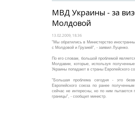
МВД Украины - за ви
Молдовой
13.02.2009, 18:36
"Мы обратились в Министерство иностранны
с Молдовой и Грузией", - заявил Луценко.
По его словам, большой проблемой являетс
Молдавии, которые, используя полученные
Украины попадают в страны Европейского с
"Большая проблема сегодня - это безв
Европейского союза по ранее полученным
сейчас не интересны, но по ним пытаются 
границы", - сообщил министр.