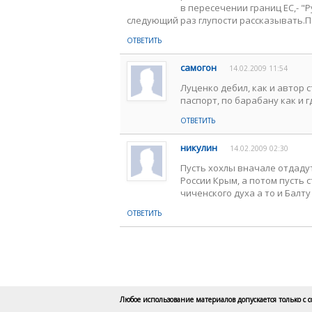
в пересечении границ ЕС,- "
следующий раз глупости рассказывать.По
ОТВЕТИТЬ
самогон
14.02.2009 11:54
Луценко дебил, как и автор 
паспорт, по барабану как и г
ОТВЕТИТЬ
никулин
14.02.2009 02:30
Пусть хохлы вначале отдаду
России Крым, а потом пусть 
чиченского духа а то и Балту
ОТВЕТИТЬ
Любое использование материалов допускается только с 