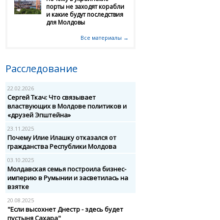
порты не заходят корабли
и какие будут последствия
для Молдовы
Все материалы →
Расследование
22.02.2026
Сергей Ткач: Что связывает
властвующих в Молдове политиков и
«друзей Эпштейна»
23.11.2025
Почему Илие Илашку отказался от
гражданства Республики Молдова
03.10.2025
Молдавская семья построила бизнес-
империю в Румынии и засветилась на
взятке
20.08.2025
"Если высохнет Днестр - здесь будет
пустыня Сахара"