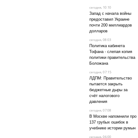
, 10:10
сегодня
Запад с начала войны
предоставил Украине
почти 200 миллиардов
долларов
, 08:03
сегодня
Политика кабинета
Тофана - слепая копия
политики правительства
Боложана
, 07:15
сегодня
ЛДПМ: Правительство
пытается закрыть
бюджетные дыры за
счёт налогового
давления
, 07:08
сегодня
В Москве напомнили про
137 грубых ошибок в
учебнике истории румын
, 06:00
сегодня