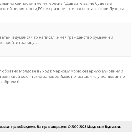
Румынии сейчас они не интересны".Давайте,вы не будете в
 всей вероятности,ЕС не признает эти паспорта за свои.Лузеры.
статьи, вдумайся что написал...имея гражданство румынии и
де пройти границу...
т обратно Молдове выход к Черному морю,северную Буковину и
ставят свой хохлятский зановес.Имеют счастья, что у молдован нет
 забрали бы.
согласия правообладателя. Все права защищены © 2000-2025 Молдавские Ведомости.