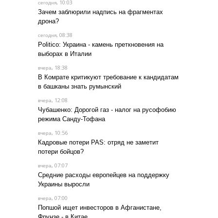
, 10:03
сегодня
Зачем заблюрили надпись на фрагментах
дрона?
, 08:38
сегодня
Politico: Украина - камень преткновения на
выборах в Италии
, 18:38
вчера
В Комрате критикуют требование к кандидатам
в башканы знать румынский
, 12:08
вчера
Чубашенко: Дорогой газ - налог на русофобию
режима Санду-Тофана
, 10:56
вчера
Кадровые потери PAS: отряд не заметит
потери бойцов?
, 07:07
вчера
Средние расходы европейцев на поддержку
Украины выросли
, 07:00
вчера
Попшой ищет инвесторов в Афганистане,
Фрунзе - в Китае