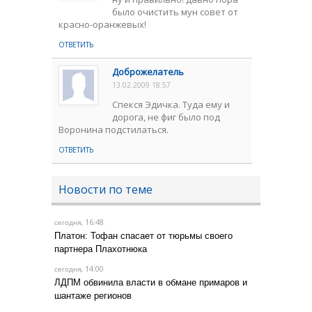
было очистить мун совет от
красно-оранжевых!
ОТВЕТИТЬ
Доброжелатель
13.02.2009 18:57
Спекся Эдичка. Туда ему и
дорога, не фиг было под
Воронина подстилаться.
ОТВЕТИТЬ
Новости по теме
, 16:48
сегодня
Платон: Тофан спасает от тюрьмы своего
партнера Плахотнюка
, 14:00
сегодня
ЛДПМ обвинила власти в обмане примаров и
шантаже регионов