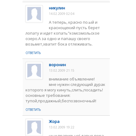
никулин
14.02.2009 02:04
А теперь, красно по.ый и
краснощекий пусть берет
лопату и идет копать"комсомольское
озеро.А за одно и папашу своего
возьмет,хватит бока отлеживать.
ОТВЕТИТЬ
воронин
13.02.2009 21:15
внимание объявление!
мне нужен следующий дурак
которого я могу кинуть,слить,посадить!
основные требования:
тупой,продажный,беспозвоночный!
ОТВЕТИТЬ
Жора
13.02.2009 19:22
ну и правильно! давно пора