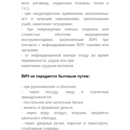
мозг, роговица, сердечные клапаны, почки и
т.п.);
- при неоднократном применении загрязненных
игл и шприцев наркоманами, прокалывании
ушей, нанесении татуировки;
- при повреждении кожных покровов или
слизистых оболочек медицинским
инструментарием, загрязненным ВИЧ при
контакте с инфицированными ВИЧ тканями или
органами;
- от инфицированной матери плоду во время
беременности, родов или при
кормлении грудным молоком.
ВИЧ не передается бытовым путем:
- при рукопожатиях и объятиях;
- через посуду, пищу и туалетные
принадлежности;
- постельное или нательное белье;
- монеты и бумажные деньги;
- через воду, воздух, игрушки, предметы
школьного обихода;
- через дверные ручки, поручни в транспорте,
спортивные снаряды;