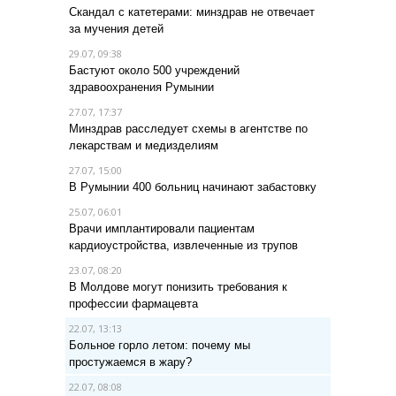
Скандал с катетерами: минздрав не отвечает
за мучения детей
29.07, 09:38
Бастуют около 500 учреждений
здравоохранения Румынии
27.07, 17:37
Минздрав расследует схемы в агентстве по
лекарствам и медизделиям
27.07, 15:00
В Румынии 400 больниц начинают забастовку
25.07, 06:01
Врачи имплантировали пациентам
кардиоустройства, извлеченные из трупов
23.07, 08:20
В Молдове могут понизить требования к
профессии фармацевта
22.07, 13:13
Больное горло летом: почему мы
простужаемся в жару?
22.07, 08:08