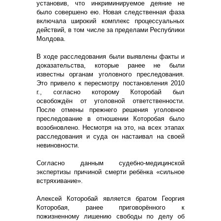
установив, что инкриминируемое деяние не
было совершено ею. Новая следственная фаза
включала широкий комплекс процессуальных
действий, в том числе за пределами Республики
Молдова.
В ходе расследования были выявлены факты и
доказательства, которые ранее не были
известны органам уголовного преследования.
Это привело к пересмотру постановления 2010
г., согласно которому Которобай был
освобождён от уголовной ответственности.
После отмены прежнего решения уголовное
преследование в отношении Которобая было
возобновлено. Несмотря на это, на всех этапах
расследования и суда он настаивал на своей
невиновности.
Согласно данным судебно-медицинской
экспертизы причиной смерти ребёнка «сильное
встряхивание».
Алексей Которобай является братом Георгия
Которобая, ранее приговорённого к
пожизненному лишению свободы по делу об