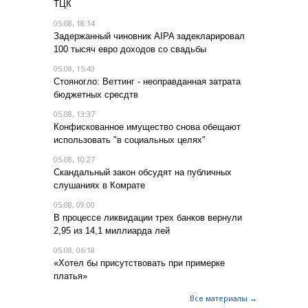
ТЦК
05.08, 18:14
Задержанный чиновник AIPA задекларировал
100 тысяч евро доходов со свадьбы
05.08, 15:43
Стояногло: Веттинг - неоправданная затрата
бюджетных сресдтв
05.08, 13:37
Конфискованное имущество снова обещают
использовать "в социальных целях"
05.08, 10:27
Скандальный закон обсудят на публичных
слушаниях в Комрате
05.08, 09:00
В процессе ликвидации трех банков вернули
2,95 из 14,1 миллиарда лей
05.08, 06:18
«Хотел бы присутствовать при примерке
платья»
Все материалы →