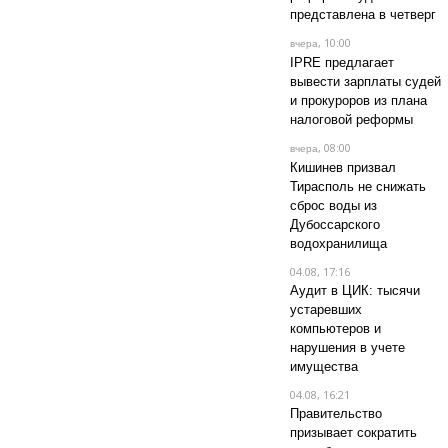
представлена в четверг
, 10:00
вчера
IPRE предлагает
вывести зарплаты судей
и прокуроров из плана
налоговой реформы
, 08:00
вчера
Кишинев призвал
Тирасполь не снижать
сброс воды из
Дубоссарского
водохранилища
04.08, 17:16
Аудит в ЦИК: тысячи
устаревших
компьютеров и
нарушения в учете
имущества
04.08, 16:21
Правительство
призывает сократить