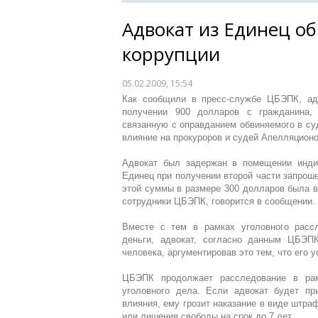
Адвокат из Единец об
коррупции
05.02.2009, 15:54
Как сообщили в пресс-службе ЦБЭПК, адв
получении 900 долларов с гражданина,
связанную с оправданием обвиняемого в суд
влияние на прокуроров и судей Апелляционо
Адвокат был задержан в помещении индив
Единец при получении второй части запрош
этой суммы в размере 300 долларов была в
сотрудники ЦБЭПК, говорится в сообщении.
Вместе с тем в рамках уголовного рассл
деньги, адвокат, согласно данным ЦБЭП
человека, аргументировав это тем, что его у
ЦБЭПК продолжает расследование в рам
уголовного дела. Если адвокат будет пр
влияния, ему грозит наказание в виде штраф
или лишения свободы на срок до 7 лет.