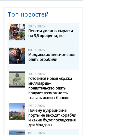
Топ новостей
20.12.2025
Пенсии должны вырасти
на 9,5 процента, но...
08.01.2026
Молдавских пенсионеров
опять ограбили
30.01.2026
Готовится новая «кража
миллиарда»:
правительство опять
получит возможность
спасать активы банков
25.07.2026
Почему в украинские
порты не заходят корабли
и какие будут последствия
для Молдовы
05.08.2026