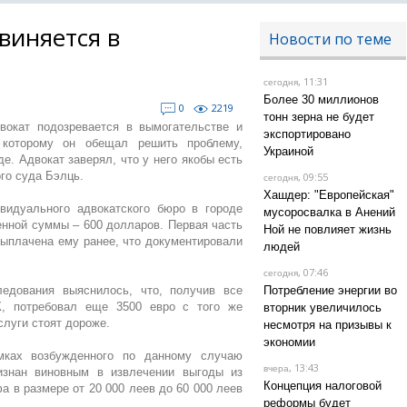
виняется в
Новости по теме
, 11:31
сегодня
Более 30 миллионов
0
2219
тонн зерна не будет
окат подозревается в вымогательстве и
экспортировано
 которому он обещал решить проблему,
Украиной
е. Адвокат заверял, что у него якобы есть
го суда Бэлць.
, 09:55
сегодня
Хашдер: "Европейская"
идуального адвокатского бюро в городе
мусоросвалка в Анений
енной суммы – 600 долларов. Первая часть
Ной не повлияет жизнь
ыплачена ему ранее, что документировали
людей
, 07:46
сегодня
едования выяснилось, что, получив все
Потребление энергии во
К, потребовал еще 3500 евро с того же
вторник увеличилось
слуги стоят дороже.
несмотря на призывы к
экономии
ках возбужденного по данному случаю
, 13:43
вчера
изнан виновным в извлечении выгоды из
Концепция налоговой
а в размере от 20 000 леев до 60 000 леев
реформы будет