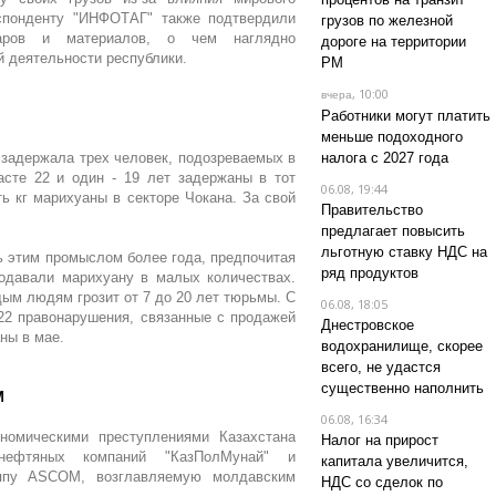
спонденту "ИНФОТАГ" также подтвердили
грузов по железной
аров и материалов, о чем наглядно
дороге на территории
й деятельности республики.
РМ
, 10:00
вчера
Работники могут платить
меньше подоходного
 задержала трех человек, подозреваемых в
налога с 2027 года
асте 22 и один - 19 лет задержаны в тот
06.08, 19:44
ь кг марихуаны в секторе Чокана. За свой
Правительство
предлагает повысить
льготную ставку НДС на
 этим промыслом более года, предпочитая
ряд продуктов
родавали марихуану в малых количествах.
ым людям грозит от 7 до 20 лет тюрьмы. С
06.08, 18:05
22 правонарушения, связанные с продажей
Днестровское
ны в мае.
водохранилище, скорее
всего, не удастся
существенно наполнить
M
06.08, 16:34
номическими преступлениями Казахстана
Налог на прирост
нефтяных компаний "КазПолМунай" и
капитала увеличится,
уппу ASCOM, возглавляемую молдавским
НДС со сделок по