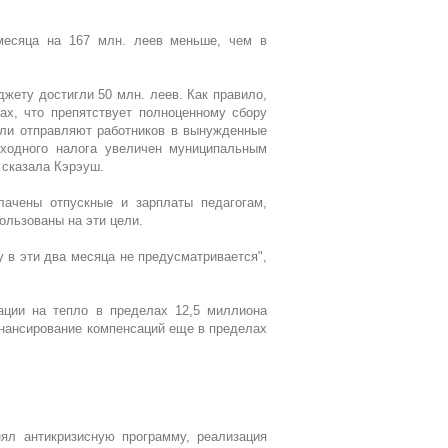
месяца на 167 млн. леев меньше, чем в
жету достигли 50 млн. леев. Как правило,
ах, что препятствует полноценному сбору
ели отправляют работников в вынужденные
оходного налога увеличен муниципальным
- сказала Кэрэуш.
ачены отпускные и зарплаты педагогам,
ользованы на эти цели.
 в эти два месяца не предусматривается",
ации на тепло в пределах 12,5 миллиона
инансирование компенсаций еще в пределах
ял антикризисную программу, реализация