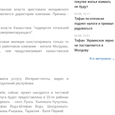
покупке жилья взимать
не будут
танские власти арестовали молдавского
06.08, 16:11
является директором компании. Причина -
Тофан по-отечески
поднял налоги и призвал
 власти Казахстана "подвергли тотальной
радоваться
 компрометирующего".
06.08, 16:01
Тофан: Украинское зерно
совая милиция констатировала только то
не поставляется в
в работников компании - жители Молдовы,
Молдову
 чем предусматривает казахстанское
Все материалы →
авила услугу Интернет-почты, видео и
тделений республики.
бе, сейчас проект находится в тестовой
луга будет предоставлена в 10-ти районах
решть - село Лунга, Хынчешть-Чучулень,
тефан Водэ-Штефан Водэ, Шолдэнешть-
кань-Рышкань, Тараклия - Валя Пержий.