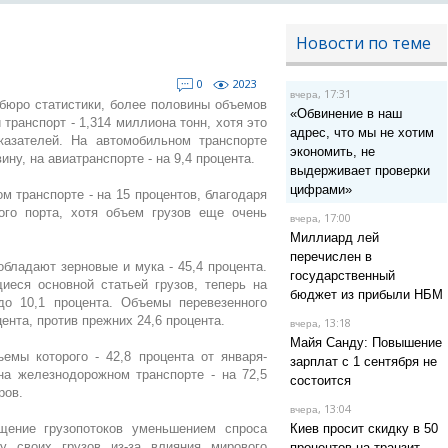
Новости по теме
0
2023
, 17:31
вчера
юро статистики, более половины объемов
«Обвинение в наш
ранспорт - 1,314 миллиона тонн, хотя это
адрес, что мы не хотим
казателей. На автомобильном транспорте
экономить, не
ну, на авиатранспорте - на 9,4 процента.
выдерживает проверки
цифрами»
м транспорте - на 15 процентов, благодаря
ого порта, хотя объем грузов еще очень
, 17:00
вчера
Миллиард лей
перечислен в
обладают зерновые и мука - 45,4 процента.
государственный
еся основной статьей грузов, теперь на
бюджет из прибыли НБМ
до 10,1 процента. Объемы перевезенного
ента, против прежних 24,6 процента.
, 13:18
вчера
Майя Санду: Повышение
емы которого - 42,8 процента от января-
зарплат с 1 сентября не
на железнодорожном транспорте - на 72,5
состоится
ров.
, 13:04
вчера
щение грузопотоков уменьшением спроса
Киев просит скидку в 50
ку своих грузов из-за влияния мирового
процентов на транзит