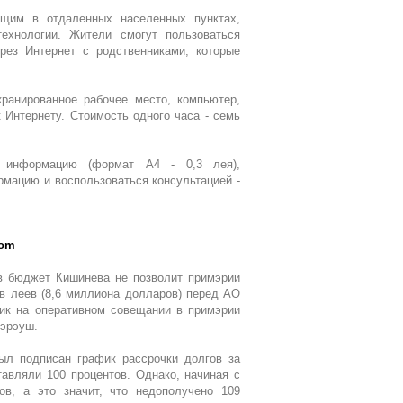
ющим в отдаленных населенных пунктах,
ехнологии. Жители смогут пользоваться
рез Интернет с родственниками, которые
ранированное рабочее место, компьютер,
 Интернету. Стоимость одного часа - семь
 информацию (формат А4 - 0,3 лея),
ормацию и воспользоваться консультацией -
com
в бюджет Кишинева не позволит примэрии
в леев (8,6 миллиона долларов) перед АО
ик на оперативном совещании в примэрии
Кэрэуш.
был подписан график рассрочки долгов за
авляли 100 процентов. Однако, начиная с
ов, а это значит, что недополучено 109