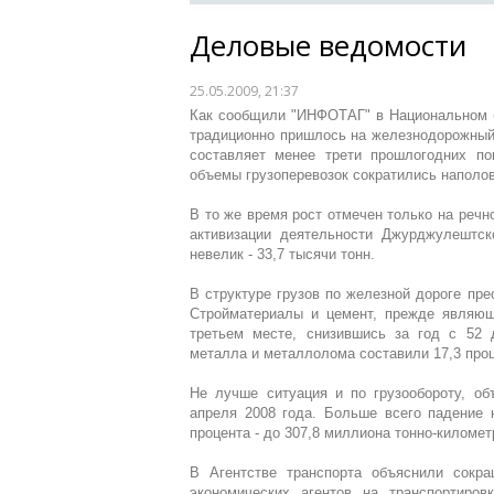
Деловые ведомости
25.05.2009, 21:37
Как сообщили "ИНФОТАГ" в Национальном б
традиционно пришлось на железнодорожный т
составляет менее трети прошлогодних по
объемы грузоперевозок сократились наполови
В то же время рост отмечен только на речно
активизации деятельности Джурджулештск
невелик - 33,7 тысячи тонн.
В структуре грузов по железной дороге пре
Стройматериалы и цемент, прежде являющи
третьем месте, снизившись за год с 52 
металла и металлолома составили 17,3 проц
Не лучше ситуация и по грузообороту, объ
апреля 2008 года. Больше всего падение 
процента - до 307,8 миллиона тонно-километ
В Агентстве транспорта объяснили сокра
экономических агентов на транспортиров