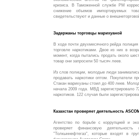
кризиса. В Таможенной службе РМ корре
снижение объемов импортируемых тов
свидетельствуют и данные о внешнеторгово
Задержаны торговцы марихуаной
В ходе почти двухмесячного рейда полиция
торговле наркотиками. Двое из них в возр
момент, когда пытались продать около шест
товар они запросили 50 тысяч леев.
Из слов полиции, молодые люди занимались
продавать наркотики оптом. Покупатели п
Стакан марихуаны стоил до 400 леев. Молод
начала 2009 года. МВД зарегистрировало 7
наркотиков. 122 случая были зарегистрирова
Казахстан проверяет деятельность ASCO
Агентство по борьбе с коррупцией и эко
проверяет финансовую деятельность 
"Толкыннефтегаз", которые входят в гр