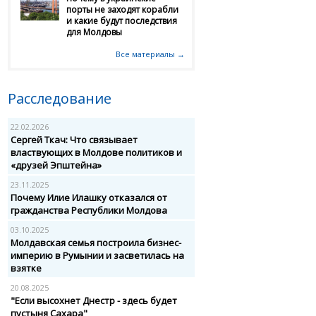
порты не заходят корабли
и какие будут последствия
для Молдовы
Все материалы →
Расследование
22.02.2026
Сергей Ткач: Что связывает
властвующих в Молдове политиков и
«друзей Эпштейна»
23.11.2025
Почему Илие Илашку отказался от
гражданства Республики Молдова
03.10.2025
Молдавская семья построила бизнес-
империю в Румынии и засветилась на
взятке
20.08.2025
"Если высохнет Днестр - здесь будет
пустыня Сахара"