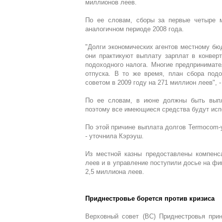
миллионов леев.
По ее словам, сборы за первые четыре 
аналогичном периоде 2008 года.
"Долги экономических агентов местному бюд
они практикуют выплату зарплат в конверт
подоходного налога. Многие предпринимат
отпуска. В то же время, план сбора под
советом в 2009 году на 271 миллион леев", 
По ее словам, в июне должны быть выпл
поэтому все имеющиеся средства будут исп
По этой причине выплата долгов Termocom-у
- уточнила Кэрэуш.
Из местной казны предоставлены компенс
леев и в управление поступили досье на ф
2,5 миллиона леев.
Приднестровье борется против кризиса
Верховный совет (ВС) Приднестровья прин