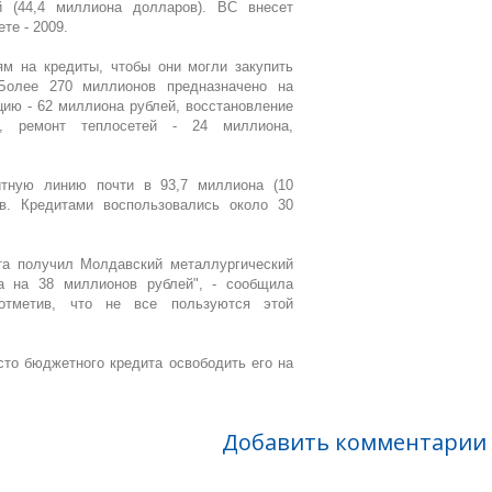
й (44,4 миллиона долларов). ВС внесет
те - 2009.
м на кредиты, чтобы они могли закупить
 Более 270 миллионов предназначено на
цию - 62 миллиона рублей, восстановление
, ремонт теплосетей - 24 миллиона,
тную линию почти в 93,7 миллиона (10
в. Кредитами воспользовались около 30
а получил Молдавский металлургический
а на 38 миллионов рублей", - сообщила
отметив, что не все пользуются этой
то бюджетного кредита освободить его на
Добавить комментарии