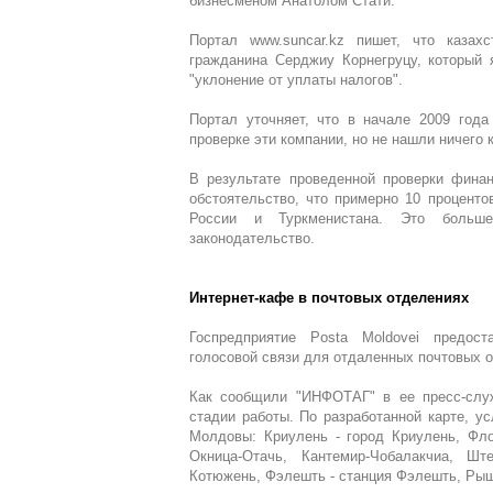
бизнесменом Анатолом Стати.
Портал www.suncar.kz пишет, что казахс
гражданина Серджиу Корнегруцу, который 
"уклонение от уплаты налогов".
Портал уточняет, что в начале 2009 года
проверке эти компании, но не нашли ничего
В результате проведенной проверки финан
обстоятельство, что примерно 10 проценто
России и Туркменистана. Это больше,
законодательство.
Интернет-кафе в почтовых отделениях
Госпредприятие Posta Moldovei предост
голосовой связи для отдаленных почтовых о
Как сообщили "ИНФОТАГ" в ее пресс-служ
стадии работы. По разработанной карте, ус
Молдовы: Криулень - город Криулень, Фло
Окница-Отачь, Кантемир-Чобалакчиа, Ш
Котюжень, Фэлешть - станция Фэлешть, Рыш