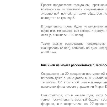
Проект предоставит гражданам, прожива
возможность использовать современные т
электронной почтой, а также общаться че
находятся за границей.
В отделениях почты будет установлено эк
наушники, микрофон, веб-камера и доступ к
леев (в Кишиневе - 5-6 леев).
Также можно распечатать необходимую
сканировать (2 лея), записать на диск инф
по 10 леев.
Кишинев не может рассчитаться с Termo
Сокращения на 20 процентов поступлений 
погасить даже в июне долги в 97 миллионо
Termocom. Об этом сообщила в понедельн
начальник финансового управления Мария 
Она отметила, что в начале года, когда 
тепло, поступления в местный бюджет сост
февраля, они сократились на 20 процент