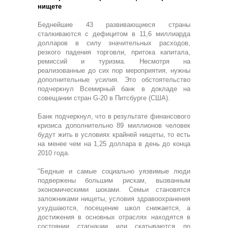
нищете
Беднейшие 43 развивающиеся страны
сталкиваются с дефицитом в 11,6 миллиарда
долларов в силу значительных расходов,
резкого падения торговли, притока капитала,
ремиссий и туризма. Несмотря на
реализованные до сих пор мероприятия, нужны
дополнительные усилия. Это обстоятельство
подчеркнул Всемирный банк в докладе на
совещании стран G-20 в Питсбурге (США).
Банк подчеркнул, что в результате финансового
кризиса дополнительно 89 миллионов человек
будут жить в условиях крайней нищеты, то есть
на менее чем на 1,25 доллара в день до конца
2010 года.
"Бедные и самые социально уязвимые люди
подвержены большим рискам, вызванным
экономическими шоками. Семьи становятся
заложниками нищеты, условия здравоохранения
ухудшаются, посещение школ снижается, а
достижения в основных отраслях находятся в
состоянии стагнации или скатываются по