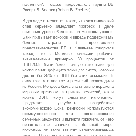
наклонной", - сказал председатель группы ВБ
Роберт Б. Зеллик (Robert B. Zoellick).
В докладе отмечается также, что экономический
спад серьезно замедляет прогресс в деле
снижения уровня бедности на мировом уровне.
Банк призывает доноров и впредь поддерживать
бедные страны. В пресс-релизе
представительства ВБ в Кишиневе говорится
также, что в Молдове ремиссии рабочих,
эквивалентные примерно 30 процентов от
ВВП-2008, были более чем достаточными для
компенсации дефицита текущего счета, который
достиг бы 25% от ВВП без этих ремиссий. В
силу того, что две трети ремиссий происходили
из России, Молдова была значительно поражена
мировым кризисом, а притоки ремиссий, как и
норма ВВП, могут снизиться наполовину.
Продолжая углублять воздействие
экономического шока, ремиссии используются
преимущественно для финансирования
семейных бюджетов и импорта горючего, от чего
правительство зависит в большой мере,
поскольку от этого зависят налогооблагаемые
доходы. В результате дополнительно к резкому