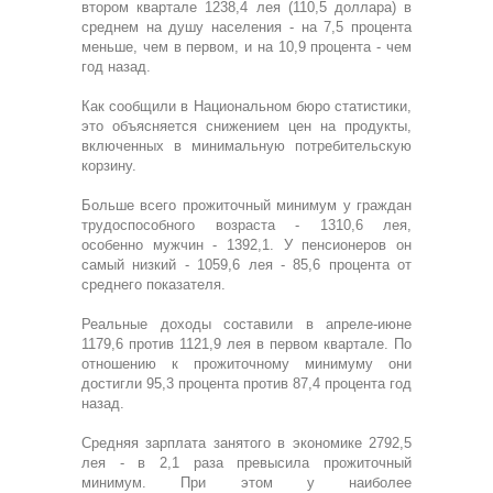
втором квартале 1238,4 лея (110,5 доллара) в
среднем на душу населения - на 7,5 процента
меньше, чем в первом, и на 10,9 процента - чем
год назад.
Как сообщили в Национальном бюро статистики,
это объясняется снижением цен на продукты,
включенных в минимальную потребительскую
корзину.
Больше всего прожиточный минимум у граждан
трудоспособного возраста - 1310,6 лея,
особенно мужчин - 1392,1. У пенсионеров он
самый низкий - 1059,6 лея - 85,6 процента от
среднего показателя.
Реальные доходы составили в апреле-июне
1179,6 против 1121,9 лея в первом квартале. По
отношению к прожиточному минимуму они
достигли 95,3 процента против 87,4 процента год
назад.
Средняя зарплата занятого в экономике 2792,5
лея - в 2,1 раза превысила прожиточный
минимум. При этом у наиболее