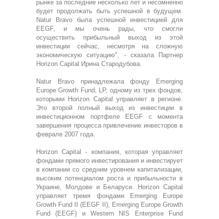
рынке за последние несколько лет и несомненно
будет продолжать быть успешной в будущем.
Natur Bravo была успешной инвестицией для
EEGF, и мы очень рады, что смогли
осуществить прибыльный выход из этой
инвестиции сейчас, несмотря на сложную
экономическую ситуацию", - сказала Партнер
Horizon Capital Ирина Стародубова.
Natur Bravo принадлежала фонду Emerging
Europe Growth Fund, LP, одному из трех фондов,
которыми Horizon Capital управляет в регионе.
Это второй полный выход из инвестиции в
инвестиционном портфеле EEGF с момента
завершения процесса привлечение инвесторов в
феврале 2007 года.
Horizon Capital - компания, которая управляет
фондами прямого инвестирования и инвестирует
в компании со средним уровнем капитализации,
высоким потенциалом роста и прибыльности в
Украине, Молдове и Беларуси. Horizon Capital
управляет тремя фондами Emerging Europe
Growth Fund II (EEGF II), Emerging Europe Growth
Fund (EEGF) и Western NIS Enterprise Fund