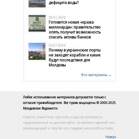
дефицита воды?
30.01.2026
Готовится новая «кража
миллиарда»: правительство
опять получит возможность
спасать активы банков
25.07.2026
Почему в украинские порты
не заходят корабли и какие
будут последствия для
Молдовы
Все материалы →
Любое использование материалов допускается только с
согласия правообладателя. Все права защищены © 2000-2025
Молдавские Ведомости.
Новости, аналитика, прогнозы и другие материалы,
представленные на данном сайте, не являются офертой или
рекомендацией к покупке или продаже каких-либо активов.
Наверх