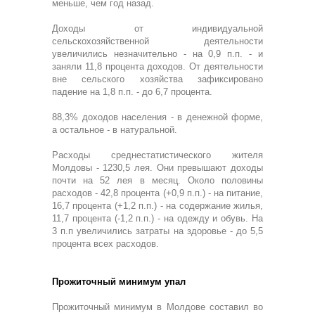
меньше, чем год назад.
Доходы от индивидуальной
сельскохозяйственной деятельности
увеличились незначительно - на 0,9 п.п. - и
заняли 11,8 процента доходов. От деятельности
вне сельского хозяйства зафиксировано
падение на 1,8 п.п. - до 6,7 процента.
88,3% доходов населения - в денежной форме,
а остальное - в натуральной.
Расходы среднестатистического жителя
Молдовы - 1230,5 лея. Они превышают доходы
почти на 52 лея в месяц. Около половины
расходов - 42,8 процента (+0,9 п.п.) - на питание,
16,7 процента (+1,2 п.п.) - на содержание жилья,
11,7 процента (-1,2 п.п.) - на одежду и обувь. На
3 п.п увеличились затраты на здоровье - до 5,5
процента всех расходов.
Прожиточный минимум упал
Прожиточный минимум в Молдове составил во